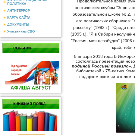
АНТИКОРРУПЦИОННАЯ
Продолжительное время рук
ПОЛИТИКА
поэтическим клубом "Зерныш
АНТИТЕРРОР
образовательной школе № 2. 
КАРТА САЙТА
его поэтических сборников: 
ДОКУМЕНТЫ
рассвету" (1992 г.), "Среди шт
Участникам СВО
(1995 г.), "Я в Сибири неслучай
"Россия, моя незабудка" (2006 
край, тебя
СОБЫТИЯ
5 января 2018 года В Ижморс
состоялась презентация нов
родиной Россией повезло».
Д
библиотекой к 75-летию Кем
подарком всем читателям -
АФИША АВГУСТ
КНИЖНАЯ ПОЛКА