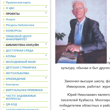
Пушкинская карта
О ЦБС
ПРОЕКТЫ
Услуги
Ресурсы библиотеки
КОНКУРСЫ
ПРАВОВОЙ ЦЕНТР
ИНФОРМИРУЕТ
БИБЛИОТЕКА-ОНЛ@ЙН
ДОСТУПНАЯ СРЕДА
КЛУБЫ
п
МОЛОДЕЖНЫЙ МАЯК
культуру, обычаи и быт други
ДЕТСКАЯ СТРАНИЧКА
ФОТОАЛЬБОМЫ
КРАЕВЕДЕНИЕ
Закончил высшую школу, факул
Контакты
Ижморском, работал журн
ВИРТУАЛЬНАЯ ПРИЕМНАЯ
Юрий Николаевич является
ЧАСТО ЗАДАВАЕМЫЕ
ВОПРОСЫ
писателей Кузбасса. Многокр
QR-КОД
победителем областных и райо