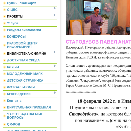
Пушкинская карта
О ЦБС
ПРОЕКТЫ
Услуги
Ресурсы библиотеки
КОНКУРСЫ
СТАРОДУБОВ ПАВЕЛ АНА
ПРАВОВОЙ ЦЕНТР
Ижморский, Ижморского района, Кемеровско
ИНФОРМИРУЕТ
губернаторском многопрофильном лицее, г
БИБЛИОТЕКА-ОНЛ@ЙН
Кемеровском ГСХИ, квалификация экономи
ДОСТУПНАЯ СРЕДА
Стихи пишет с двеннадцати лет. неоднократ
КЛУБЫ
участником районных поэтических объедине
МОЛОДЕЖНЫЙ МАЯК
детского поэтического клуба "Зёрнышко". 
общения "Откровение", который был создан
ДЕТСКАЯ СТРАНИЧКА
Героя Советского Союза М. С. Прудникова.
ФОТОАЛЬБОМЫ
**************************
КРАЕВЕДЕНИЕ
18 февраля 2022 г.
в Ижмо
Контакты
Прудникова состоялся вечер 
ВИРТУАЛЬНАЯ ПРИЕМНАЯ
Стародубова»
, на котором бы
ЧАСТО ЗАДАВАЕМЫЕ
ВОПРОСЫ
под названием «Домик на о
QR-КОД
«Кузбас