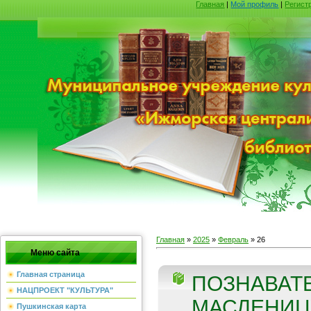
Главная
|
Мой профиль
|
Регист
Главная
»
2025
»
Февраль
»
26
Меню сайта
Главная страница
ПОЗНАВАТ
НАЦПРОЕКТ "КУЛЬТУРА"
МАСЛЕНИЦУ
Пушкинская карта