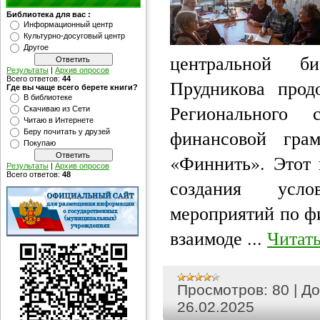
Библиотека для вас :
Информационный центр
Культурно-досуговый центр
Другое
центральной 
Результаты
|
Архив опросов
Всего ответов:
44
Прудникова прод
Где вы чаще всего берете книги?
В библиотеке
Регионального 
Скачиваю из Сети
Читаю в Интернете
финансовой грам
Беру почитать у друзей
Покупаю
«Финнить».
Этот
Результаты
|
Архив опросов
Всего ответов:
48
создания усл
мероприятий по ф
взаимоде
...
Читать
Просмотров:
80
|
До
26.02.2025