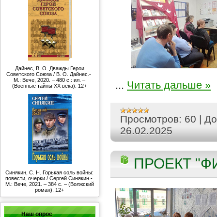
Дайнес, В. О. Дважды Герои
Советского Союза / В. О. Дайнес.-
М.: Вече, 2020. – 480 с.: ил. –
...
Читать дальше »
(Военные тайны ХХ века). 12+
Просмотров:
60
|
До
26.02.2025
ПРОЕКТ "ФИ
Синякин, С. Н. Горькая соль войны:
повести, очерки / Сергей Синякин.-
М.: Вече, 2021. – 384 с. – (Волжский
роман). 12+
Наш опрос