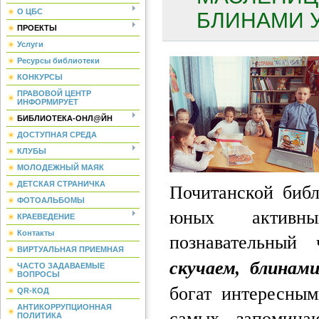
О ЦБС
БЛИНАМИ У
ПРОЕКТЫ
Услуги
Ресурсы библиотеки
КОНКУРСЫ
ПРАВОВОЙ ЦЕНТР
ИНФОРМИРУЕТ
БИБЛИОТЕКА-ОНЛ@ЙН
ДОСТУПНАЯ СРЕДА
КЛУБЫ
МОЛОДЕЖНЫЙ МАЯК
Почитанской биб
ДЕТСКАЯ СТРАНИЧКА
ФОТОАЛЬБОМЫ
юных активны
КРАЕВЕДЕНИЕ
Контакты
познавательны
ВИРТУАЛЬНАЯ ПРИЕМНАЯ
скучаем, блинам
ЧАСТО ЗАДАВАЕМЫЕ
ВОПРОСЫ
богат интересным
QR-КОД
АНТИКОРРУПЦИОННАЯ
самых запомина
ПОЛИТИКА