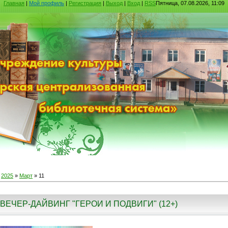
Главная
|
Мой профиль
|
Регистрация
|
Выход
|
Вход
|
RSS
Пятница, 07.08.2026, 11:09
»
2025
»
Март
»
11
ВЕЧЕР-ДАЙВИНГ "ГЕРОИ И ПОДВИГИ" (12+)