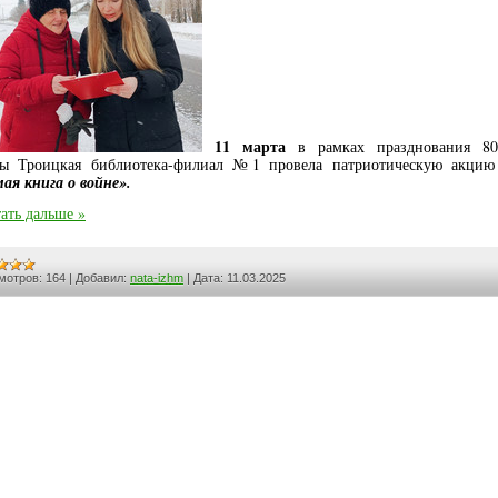
11 марта
в рамках празднования 80-
ы Троицкая библиотека-филиал №1 провела патриотическую акци
ая книга о войне».
ать дальше »
мотров:
164
|
Добавил:
nata-izhm
|
Дата:
11.03.2025