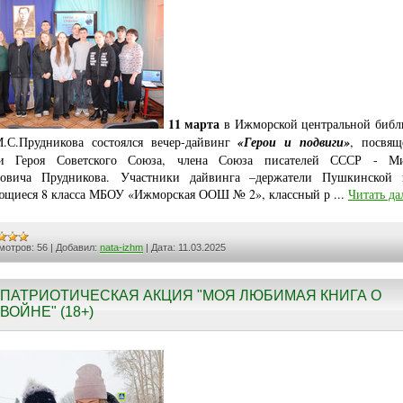
11 марта
в Ижморской центральной библ
.С.Прудникова состоялся вечер-дайвинг
«Герои и подвиги»
, посвя
ти Героя Советского Союза, члена Союза писателей СССР - Ми
овича Прудникова. Участники дайвинга –держатели Пушкинской 
ющиеся 8 класса МБОУ «Ижморская ООШ № 2», классный р
...
Читать да
мотров:
56
|
Добавил:
nata-izhm
|
Дата:
11.03.2025
ПАТРИОТИЧЕСКАЯ АКЦИЯ "МОЯ ЛЮБИМАЯ КНИГА О
ВОЙНЕ" (18+)