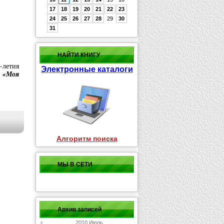
17
18
19
20
21
22
23
24
25
26
27
28
29
30
31
НАЙТИ КНИГУ
летия
Электронные каталоги
ю
«Моя
Алгоритм поиска
МЫ В СЕТИ
Архив записей
2010 Июль