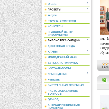
О ЦБС
ПРОЕКТЫ
Услуги
Ресурсы библиотеки
КОНКУРСЫ
ПРАВОВОЙ ЦЕНТР
ИНФОРМИРУЕТ
им. М
БИБЛИОТЕКА-ОНЛ@ЙН
памя
ДОСТУПНАЯ СРЕДА
Сидор
КЛУБЫ
обуча
МОЛОДЕЖНЫЙ МАЯК
ДЕТСКАЯ СТРАНИЧКА
Прос
ФОТОАЛЬБОМЫ
КРАЕВЕДЕНИЕ
Контакты
ВИРТУАЛЬНАЯ ПРИЕМНАЯ
ЧАСТО ЗАДАВАЕМЫЕ
ВОПРОСЫ
QR-КОД
АНТИКОРРУПЦИОННАЯ
ПОЛИТИКА