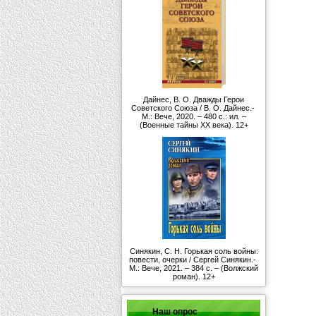
Дайнес, В. О. Дважды Герои
Советского Союза / В. О. Дайнес.-
М.: Вече, 2020. – 480 с.: ил. –
(Военные тайны ХХ века). 12+
Синякин, С. Н. Горькая соль войны:
повести, очерки / Сергей Синякин.-
М.: Вече, 2021. – 384 с. – (Волжский
роман). 12+
Наш опрос