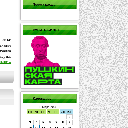
Форма входа
КУПИТЬ БИЛЕТ
иотеке
щенный
хаила
карты,
льше »
Календарь
«
Март 2025
»
Пн
Вт
Ср
Чт
Пт
Сб
Вс
1
2
3
4
5
6
7
8
9
10
11
12
13
14
15
16