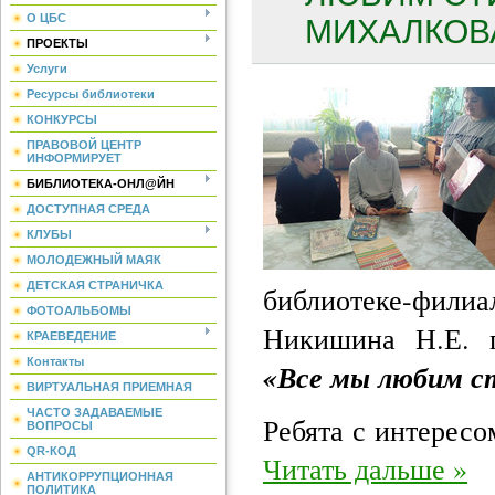
О ЦБС
МИХАЛКОВА
ПРОЕКТЫ
Услуги
Ресурсы библиотеки
КОНКУРСЫ
ПРАВОВОЙ ЦЕНТР
ИНФОРМИРУЕТ
БИБЛИОТЕКА-ОНЛ@ЙН
ДОСТУПНАЯ СРЕДА
КЛУБЫ
МОЛОДЕЖНЫЙ МАЯК
ДЕТСКАЯ СТРАНИЧКА
библиотеке-фил
ФОТОАЛЬБОМЫ
Никишина Н.Е. п
КРАЕВЕДЕНИЕ
Контакты
«Все мы любим ст
ВИРТУАЛЬНАЯ ПРИЕМНАЯ
ЧАСТО ЗАДАВАЕМЫЕ
Ребята с интересо
ВОПРОСЫ
QR-КОД
Читать дальше »
АНТИКОРРУПЦИОННАЯ
ПОЛИТИКА