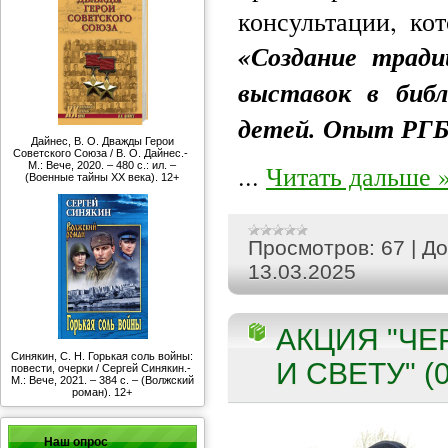
консультации, ко
«Создание трад
выставок в биб
детей. Опыт РГБ
Дайнес, В. О. Дважды Герои
Советского Союза / В. О. Дайнес.-
...
Читать дальше 
М.: Вече, 2020. – 480 с.: ил. –
(Военные тайны ХХ века). 12+
Просмотров:
67
|
До
13.03.2025
АКЦИЯ "ЧЕ
Синякин, С. Н. Горькая соль войны:
И СВЕТУ" (0
повести, очерки / Сергей Синякин.-
М.: Вече, 2021. – 384 с. – (Волжский
роман). 12+
Наш опрос