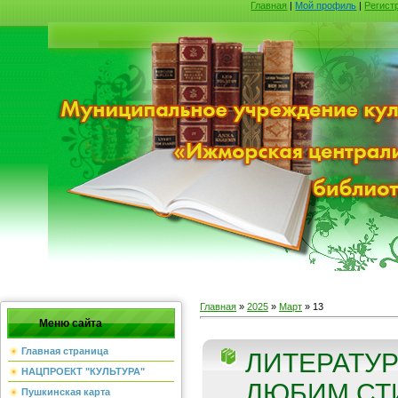
Главная
|
Мой профиль
|
Регист
Главная
»
2025
»
Март
»
13
Меню сайта
Главная страница
ЛИТЕРАТУР
НАЦПРОЕКТ "КУЛЬТУРА"
ЛЮБИМ СТИ
Пушкинская карта