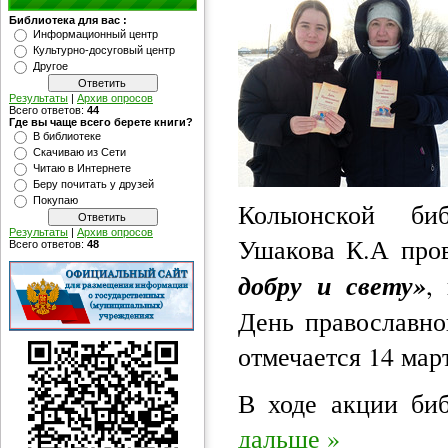
Библиотека для вас :
Информационный центр
Культурно-досуговый центр
Другое
Результаты
|
Архив опросов
Всего ответов:
44
Где вы чаще всего берете книги?
В библиотеке
Скачиваю из Сети
Читаю в Интернете
Беру почитать у друзей
Покупаю
Колыонской би
Результаты
|
Архив опросов
Ушакова К.А про
Всего ответов:
48
добру и свету»
,
День православно
отмечается 14 мар
В ходе акции би
дальше »