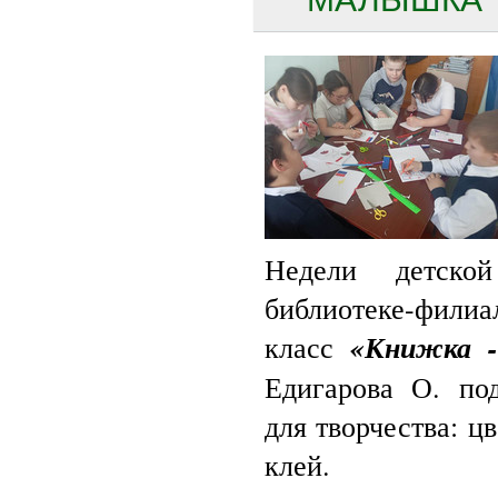
Недели детско
библиотеке-фили
класс
«Книжка 
Едигарова О. под
для творчества: ц
клей.