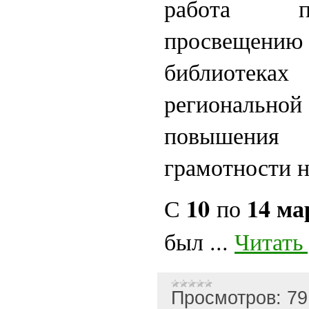
работа п
просвещени
библиотеках
регионал
повышени
грамотности н
10
14 ма
С
по
был
...
Читать
Просмотров:
79