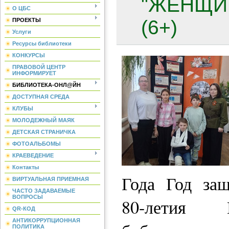
"ЖЕНЩИ
О ЦБС
(6+)
ПРОЕКТЫ
Услуги
Ресурсы библиотеки
КОНКУРСЫ
ПРАВОВОЙ ЦЕНТР
ИНФОРМИРУЕТ
БИБЛИОТЕКА-ОНЛ@ЙН
ДОСТУПНАЯ СРЕДА
КЛУБЫ
МОЛОДЕЖНЫЙ МАЯК
ДЕТСКАЯ СТРАНИЧКА
ФОТОАЛЬБОМЫ
КРАЕВЕДЕНИЕ
Контакты
Года Год защ
ВИРТУАЛЬНАЯ ПРИЕМНАЯ
ЧАСТО ЗАДАВАЕМЫЕ
ВОПРОСЫ
80-летия 
QR-КОД
АНТИКОРРУПЦИОННАЯ
ПОЛИТИКА