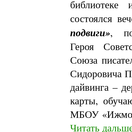
библиотеке 
состоялся ве
подвиги»
, п
Героя Совет
Союза писате
Сидоровича П
дайвинга – д
карты, обуча
МБОУ «Ижмо
Читать дальше