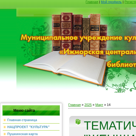
Главная
|
Мой профиль
|
Регист
Главная
»
2025
»
Март
»
14
Меню сайта
Главная страница
ТЕМАТИ
НАЦПРОЕКТ "КУЛЬТУРА"
Пушкинская карта