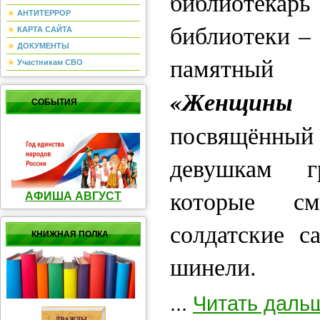
библиотека
АНТИТЕРРОР
библиотеки –
КАРТА САЙТА
ДОКУМЕНТЫ
памятный т
Участникам СВО
«Женщин
СОБЫТИЯ
посвящён
девушкам г
которые с
АФИША АВГУСТ
солдатские с
КНИЖНАЯ ПОЛКА
шинели.
...
Читать даль