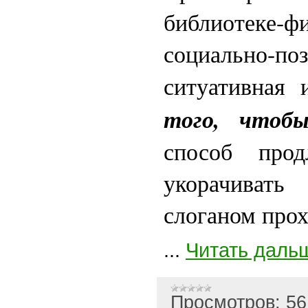
библиотеке-
социально-поз
ситуативная
того, что
способ про
укорачиват
слоганом про
...
Читать даль
Просмотров:
56