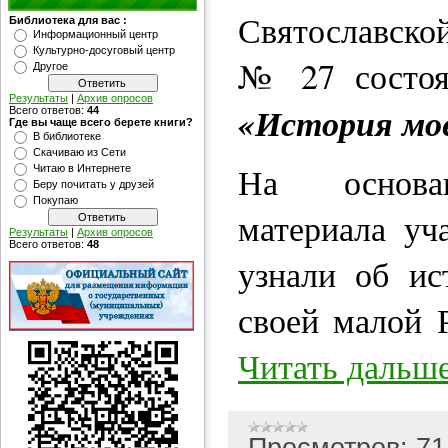
Святославско
Библиотека для вас :
Информационный центр
Культурно-досуговый центр
№ 27 состоял
Другое
Результаты
|
Архив опросов
«История мое
Всего ответов:
44
Где вы чаще всего берете книги?
В библиотеке
Скачиваю из Сети
На основан
Читаю в Интернете
Беру почитать у друзей
Покупаю
материала уч
Результаты
|
Архив опросов
Всего ответов:
48
узнали об ис
своей малой 
Читать дальше