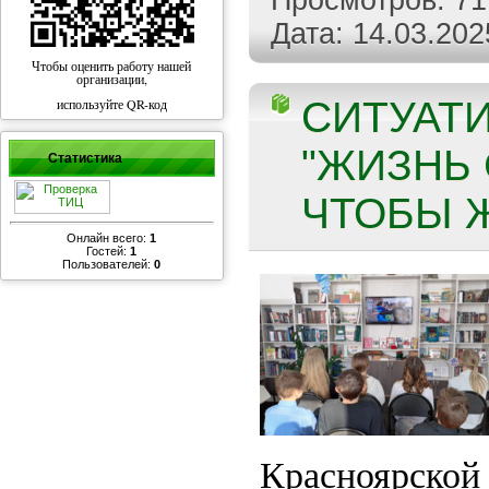
Просмотров:
71
Дата:
14.03.202
Чтобы оценить работу нашей
организации,
СИТУАТ
используйте QR-код
"ЖИЗНЬ 
Статистика
ЧТОБЫ Ж
Онлайн всего:
1
Гостей:
1
Пользователей:
0
Краснояр