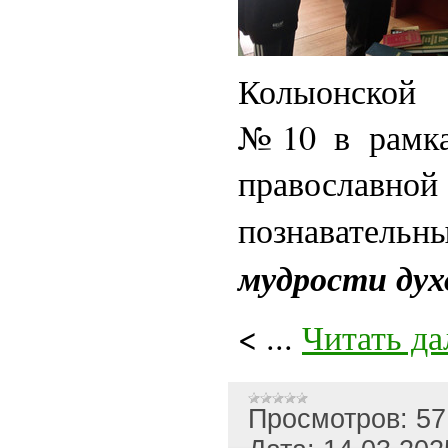
Колыонской 
№10 в рамка
православн
познавательн
мудрости ду
<
...
Читать да
Просмотров:
57