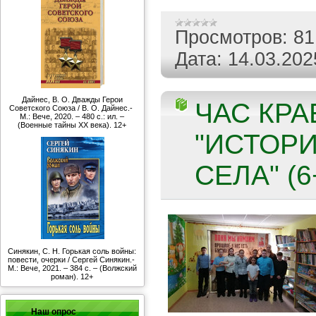
Просмотров:
81
Дата:
14.03.202
Дайнес, В. О. Дважды Герои
ЧАС КР
Советского Союза / В. О. Дайнес.-
М.: Вече, 2020. – 480 с.: ил. –
(Военные тайны ХХ века). 12+
"ИСТОР
СЕЛА" (6
Синякин, С. Н. Горькая соль войны:
повести, очерки / Сергей Синякин.-
М.: Вече, 2021. – 384 с. – (Волжский
роман). 12+
Наш опрос