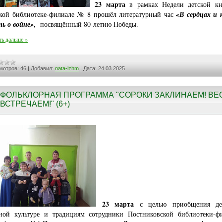
23 марта
в рамках Недели детской к
кой библиотеке-филиале № 8 прошёл литературный час
«В сердцах и 
ь о войне»
, посвящённый 80-летию Победы.
ть дальше »
мотров:
46
|
Добавил:
nata-izhm
|
Дата:
24.03.2025
ФОЛЬКЛОРНАЯ ПРОГРАММА "СОРОКИ ЗАКЛИНАЕМ! ВЕ
ВСТРЕЧАЕМ!" (6+)
23 марта
с целью приобщения де
ной культуре и традициям сотрудники Постниковской библиотеки-ф