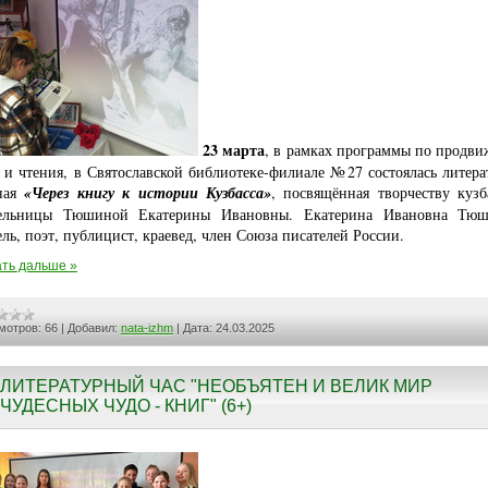
23 марта
, в рамках программы по продв
 и чтения, в Святославской библиотеке-филиале №27 состоялась литера
ная
«Через книгу к истории Кузбасса»
, посвящённая творчеству кузб
тельницы Тюшиной Екатерины Ивановны. Екатерина Ивановна Тюш
ель, поэт, публицист, краевед, член Союза писателей России.
ть дальше »
мотров:
66
|
Добавил:
nata-izhm
|
Дата:
24.03.2025
ЛИТЕРАТУРНЫЙ ЧАС "НЕОБЪЯТЕН И ВЕЛИК МИР
ЧУДЕСНЫХ ЧУДО - КНИГ" (6+)