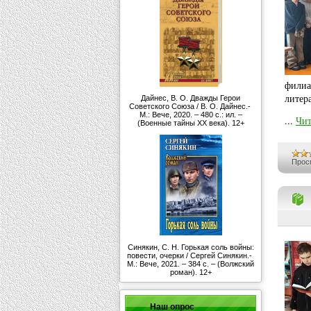
филиа
литер
Дайнес, В. О. Дважды Герои
Советского Союза / В. О. Дайнес.-
М.: Вече, 2020. – 480 с.: ил. –
...
Чит
(Военные тайны ХХ века). 12+
Прос
Синякин, С. Н. Горькая соль войны:
повести, очерки / Сергей Синякин.-
М.: Вече, 2021. – 384 с. – (Волжский
роман). 12+
Наш опрос