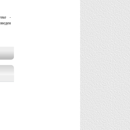
еке -
оведен