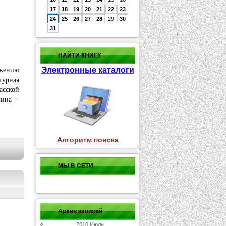
17
18
19
20
21
22
23
24
25
26
27
28
29
30
31
НАЙТИ КНИГУ
ижению
Электронные каталоги
турная
асской
ина -
Алгоритм поиска
МЫ В СЕТИ
Архив записей
2010 Июль