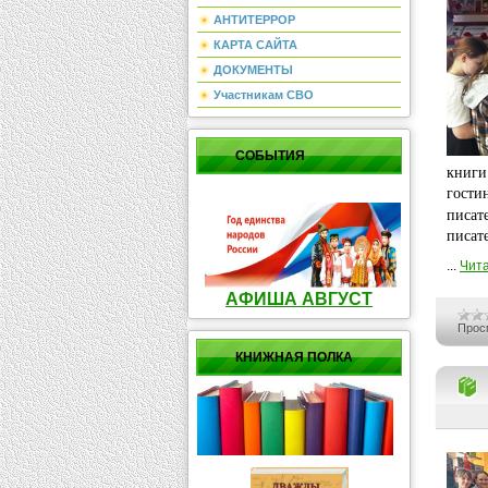
АНТИТЕРРОР
КАРТА САЙТА
ДОКУМЕНТЫ
Участникам СВО
СОБЫТИЯ
книги
гости
писа
писат
...
Чита
АФИША АВГУСТ
Прос
КНИЖНАЯ ПОЛКА