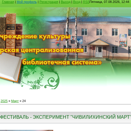
Главная
|
Мой профиль
|
Регистрация
|
Выход
|
Вход
|
RSS
Пятница, 07.08.2026, 12:44
»
2025
»
Март
»
24
ФЕСТИВАЛЬ - ЭКСПЕРИМЕНТ "ЧИВИЛИХИНСКИЙ МАРТ