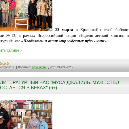
23 марта
в Краснотайгинской библио
ле №12, в рамках Всероссийской акции «Неделя детской книги», 
атурный час
«Необъятен и велик мир чудесных чудо - книг»
.
ать дальше »
мотров:
83
|
Добавил:
nata-izhm
|
Дата:
24.03.2025
ЛИТЕРАТУРНЫЙ ЧАС "МУСА ДЖАЛИЛЬ. МУЖЕСТВО
ОСТАЕТСЯ В ВЕКАХ" (6+)