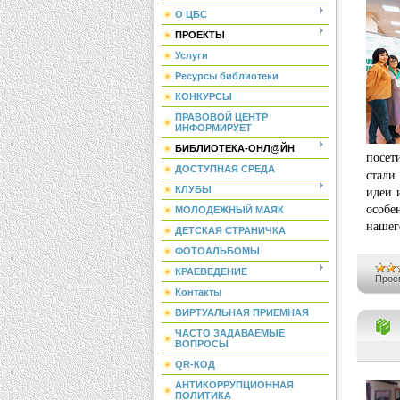
О ЦБС
ПРОЕКТЫ
Услуги
Ресурсы библиотеки
КОНКУРСЫ
ПРАВОВОЙ ЦЕНТР
ИНФОРМИРУЕТ
БИБЛИОТЕКА-ОНЛ@ЙН
посет
ДОСТУПНАЯ СРЕДА
стали
идеи 
КЛУБЫ
особе
МОЛОДЕЖНЫЙ МАЯК
нашег
ДЕТСКАЯ СТРАНИЧКА
ФОТОАЛЬБОМЫ
КРАЕВЕДЕНИЕ
Прос
Контакты
ВИРТУАЛЬНАЯ ПРИЕМНАЯ
ЧАСТО ЗАДАВАЕМЫЕ
ВОПРОСЫ
QR-КОД
АНТИКОРРУПЦИОННАЯ
ПОЛИТИКА