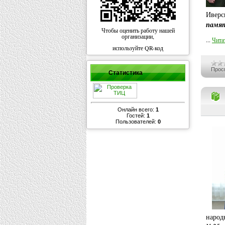
Иверс
памят
Чтобы оценить работу нашей
организации,
...
Чита
используйте QR-код
Прос
Статистика
Онлайн всего:
1
Гостей:
1
Пользователей:
0
народ