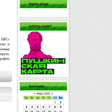
Форма входа
КУПИТЬ БИЛЕТ
 ЦБС»
нске и
 новые
шрута,
графии
Календарь
«
Март 2025
»
Пн
Вт
Ср
Чт
Пт
Сб
Вс
1
2
3
4
5
6
7
8
9
10
11
12
13
14
15
16