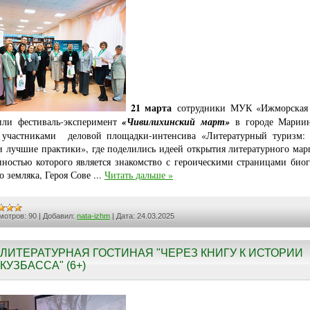
21 марта
сотрудники МУК «Ижморская
или фестиваль-эксперимент
«Чивилихинский март»
в городе Марии
 участниками деловой площадки-интенсива «Литературный туризм:
и лучшие практики», где поделились идеей открытия литературного мар
нностью которого является знакомство с героическими страницами био
о земляка, Героя Сове
...
Читать дальше »
мотров:
90
|
Добавил:
nata-izhm
|
Дата:
24.03.2025
ЛИТЕРАТУРНАЯ ГОСТИНАЯ "ЧЕРЕЗ КНИГУ К ИСТОРИИ
КУЗБАССА" (6+)