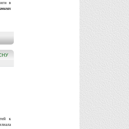
ниги в
книгах
СНУ
тей к
илиала