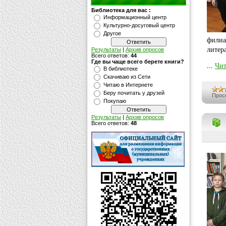
Библиотека для вас :
Информационный центр
Культурно-досуговый центр
Другое
филиа
литер
Результаты
|
Архив опросов
Всего ответов:
44
Где вы чаще всего берете книги?
...
Чит
В библиотеке
Скачиваю из Сети
Читаю в Интернете
Беру почитать у друзей
Прос
Покупаю
Результаты
|
Архив опросов
Всего ответов:
48