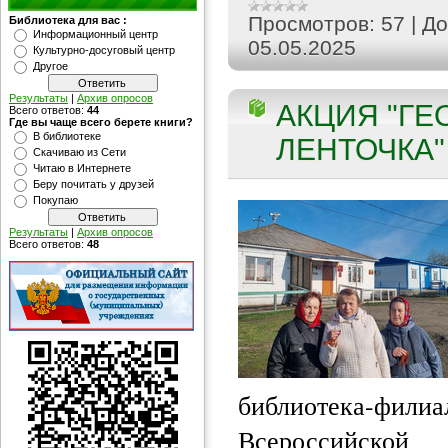
Просмотров:
57
|
До
Библиотека для вас :
Информационный центр
05.05.2025
Культурно-досуговый центр
Другое
Результаты
|
Архив опросов
АКЦИЯ "ГЕ
Всего ответов:
44
Где вы чаще всего берете книги?
В библиотеке
ЛЕНТОЧКА" 
Скачиваю из Сети
Читаю в Интернете
Беру почитать у друзей
Покупаю
Результаты
|
Архив опросов
Всего ответов:
48
библиотека-фил
Всероссийск