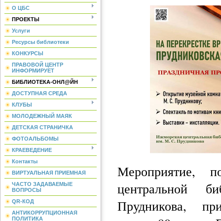
О ЦБС
ПРОЕКТЫ
Услуги
Ресурсы библиотеки
КОНКУРСЫ
ПРАВОВОЙ ЦЕНТР
ИНФОРМИРУЕТ
БИБЛИОТЕКА-ОНЛ@ЙН
ДОСТУПНАЯ СРЕДА
КЛУБЫ
МОЛОДЕЖНЫЙ МАЯК
ДЕТСКАЯ СТРАНИЧКА
ФОТОАЛЬБОМЫ
КРАЕВЕДЕНИЕ
Контакты
Мероприятие, п
ВИРТУАЛЬНАЯ ПРИЕМНАЯ
центральной б
ЧАСТО ЗАДАВАЕМЫЕ
ВОПРОСЫ
Прудникова, при
QR-КОД
АНТИКОРРУПЦИОННАЯ
ПОЛИТИКА