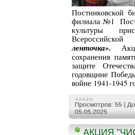
Постниковской б
филиала №1 Постн
культуры присо
Всероссийск
ленточка».
Акци
сохранения памят
защите Отечест
годовщине Победы
войне 1941-1945 г
Просмотров:
55
|
До
05.05.2025
АКЦИЯ "Ч