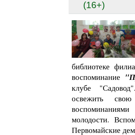
(16+)
библиотеке фили
воспоминание
"П
клубе "Садовод
освежить свою
воспоминания
молодости. Вспо
Первомайские дем