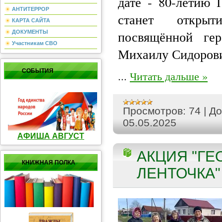
дате - 80-летию 
АНТИТЕРРОР
станет открыт
КАРТА САЙТА
посвящённой ге
ДОКУМЕНТЫ
Участникам СВО
Михаилу Сидорови
СОБЫТИЯ
...
Читать дальше »
Просмотров:
74
|
До
05.05.2025
АФИША АВГУСТ
АКЦИЯ "ГЕ
КНИЖНАЯ ПОЛКА
ЛЕНТОЧКА" 