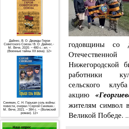
Дайнес, В. О. Дважды Герои
годовщины со 
Советского Союза / В. О. Дайнес.-
М.: Вече, 2020. – 480 с.: ил. –
Отечественно
(Военные тайны ХХ века). 12+
Нижегородской 
работники кул
сельского клуб
акцию
«Георгие
жителям символ в
Синякин, С. Н. Горькая соль войны:
повести, очерки / Сергей Синякин.-
М.: Вече, 2021. – 384 с. – (Волжский
Великой Победе.
роман). 12+
.
Наш опрос