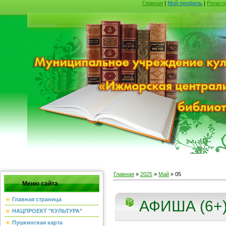
Главная
|
Мой профиль
|
Регист
Главная
»
2025
»
Май
»
05
Меню сайта
Главная страница
АФИША (6+
НАЦПРОЕКТ "КУЛЬТУРА"
Пушкинская карта