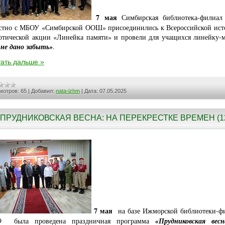
7 мая
Симбирская библиотека-филиа
стно с МБОУ «Симбирской ООШ» присоединились к Всероссийской ист
отической акции «Линейка памяти» и провели для учащихся линейку-
не дано забыть»
.
ать дальше »
мотров:
65
|
Добавил:
nata-izhm
|
Дата:
07.05.2025
ПРУДНИКОВСКАЯ ВЕСНА: НА ПЕРЕКРЕСТКЕ ВРЕМЕН (1
7 мая
на базе Ижморской библиотеки-ф
была проведена праздничная программа
«Прудниковская вес