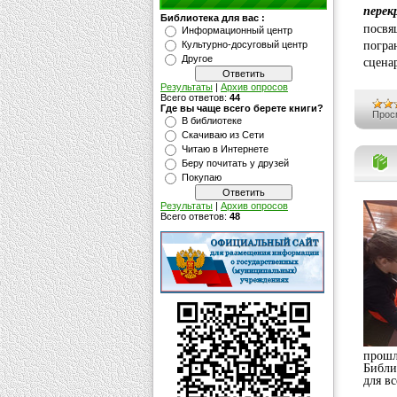
перек
Библиотека для вас :
посвя
Информационный центр
погра
Культурно-досуговый центр
Другое
сцена
Результаты
|
Архив опросов
Всего ответов:
44
Где вы чаще всего берете книги?
Прос
В библиотеке
Скачиваю из Сети
Читаю в Интернете
Беру почитать у друзей
Покупаю
Результаты
|
Архив опросов
Всего ответов:
48
прошл
Библи
для в