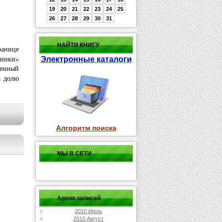
19
20
21
22
23
24
25
26
27
28
29
30
31
НАЙТИ КНИГУ
нице
сники»
Электронные каталоги
ненный
а долю
Алгоритм поиска
МЫ В СЕТИ
Архив записей
2010 Июль
2010 Август