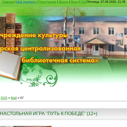
Главная
|
Мой профиль
|
Регистрация
|
Выход
|
Вход
|
RSS
Пятница, 07.08.2026, 21:39
»
2025
»
Май
»
07
НАСТОЛЬНАЯ ИГРА "ПУТЬ К ПОБЕДЕ" (12+)