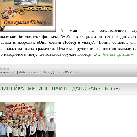
7 мая
на библиотечной стра
иковской библиотеки-филиала №25 в социальной сети «Одноклас
тавила видеоролик
«Они ковали Победу в тылу!».
Война оставила ог
не только на полях сражений. Немалые трудности и лишения выпали н
кто находился в тылу, где ковалось оружие Победы. Э
...
Читать дальше »
мотров:
79
|
Добавил:
nata-izhm
|
Дата:
07.05.2025
ЛИНЕЙКА - МИТИНГ "НАМ НЕ ДАНО ЗАБЫТЬ" (6+)