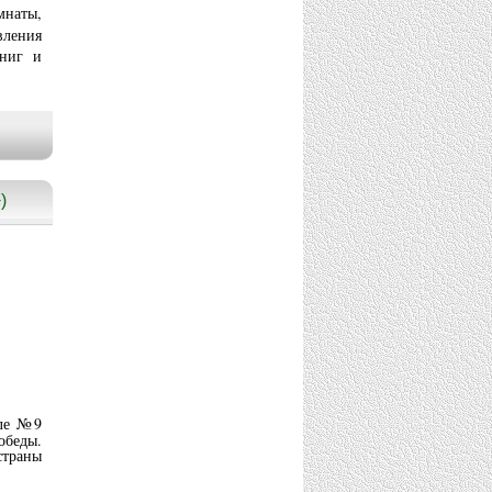
мнаты,
вления
книг и
)
але №9
обеды.
страны