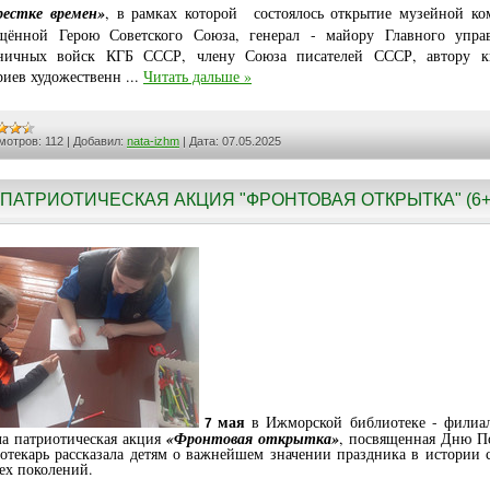
рестке времен»
, в рамках которой состоялось открытие музейной ко
щённой Герою Советского Союза, генерал - майору Главного упра
ничных войск КГБ СССР, члену Союза писателей СССР, автору 
риев художественн
...
Читать дальше »
мотров:
112
|
Добавил:
nata-izhm
|
Дата:
07.05.2025
ПАТРИОТИЧЕСКАЯ АКЦИЯ "ФРОНТОВАЯ ОТКРЫТКА" (6+
мая
в Ижморской библиотеке - фили
7
а патриотическая акция
«Фронтовая открытка»
, посвященная Дню П
отекарь рассказала детям о важнейшем значении праздника в истории 
сех поколений.