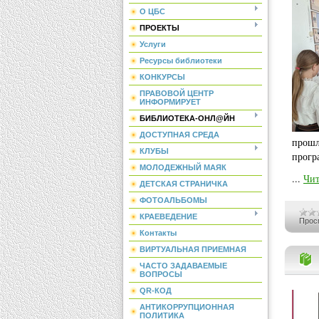
О ЦБС
ПРОЕКТЫ
Услуги
Ресурсы библиотеки
КОНКУРСЫ
ПРАВОВОЙ ЦЕНТР
ИНФОРМИРУЕТ
БИБЛИОТЕКА-ОНЛ@ЙН
ДОСТУПНАЯ СРЕДА
прошл
КЛУБЫ
прогр
МОЛОДЕЖНЫЙ МАЯК
...
Чит
ДЕТСКАЯ СТРАНИЧКА
ФОТОАЛЬБОМЫ
КРАЕВЕДЕНИЕ
Прос
Контакты
ВИРТУАЛЬНАЯ ПРИЕМНАЯ
ЧАСТО ЗАДАВАЕМЫЕ
ВОПРОСЫ
QR-КОД
АНТИКОРРУПЦИОННАЯ
ПОЛИТИКА