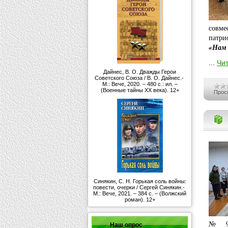
совме
патри
«Нам 
...
Чит
Дайнес, В. О. Дважды Герои
Советского Союза / В. О. Дайнес.-
М.: Вече, 2020. – 480 с.: ил. –
(Военные тайны ХХ века). 12+
Прос
Синякин, С. Н. Горькая соль войны:
повести, очерки / Сергей Синякин.-
М.: Вече, 2021. – 384 с. – (Волжский
роман). 12+
№ 9 
Наш опрос