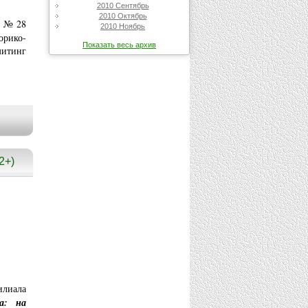
2010 Сентябрь
2010 Октябрь
л №28
2010 Ноябрь
орико-
Показать весь архив
митинг
2+)
илиала
на: на