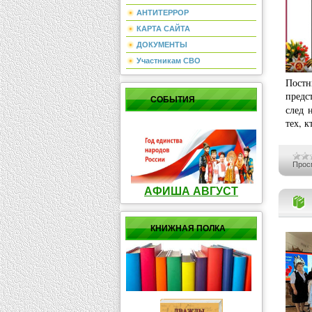
АНТИТЕРРОР
КАРТА САЙТА
ДОКУМЕНТЫ
Участникам СВО
Постн
предс
СОБЫТИЯ
след 
тех, 
Прос
АФИША АВГУСТ
КНИЖНАЯ ПОЛКА