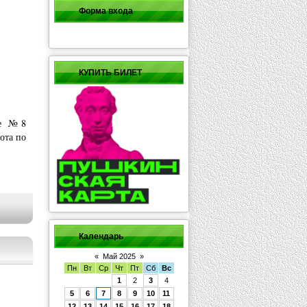
Форма входа
КУПИТЬ БИЛЕТ
ле №8
ота по
Календарь
«
Май 2025
»
Пн
Вт
Ср
Чт
Пт
Сб
Вс
1
2
3
4
5
6
7
8
9
10
11
12
13
14
15
16
17
18