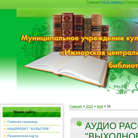
Главная
|
Мой профиль
|
Регист
Главная
»
2025
»
Май
»
10
Меню сайта
Главная страница
АУДИО РАС
НАЦПРОЕКТ "КУЛЬТУРА"
"ВЫХОДНОЕ
Пушкинская карта