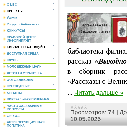
О ЦБС
ПРОЕКТЫ
Услуги
Ресурсы библиотеки
КОНКУРСЫ
ПРАВОВОЙ ЦЕНТР
ИНФОРМИРУЕТ
БИБЛИОТЕКА-ОНЛ@ЙН
библиотека-филиа
ДОСТУПНАЯ СРЕДА
рассказ
«Выходно
КЛУБЫ
МОЛОДЕЖНЫЙ МАЯК
в сборник расс
ДЕТСКАЯ СТРАНИЧКА
«Рассказы о Велик
ФОТОАЛЬБОМЫ
КРАЕВЕДЕНИЕ
...
Читать дальше »
Контакты
ВИРТУАЛЬНАЯ ПРИЕМНАЯ
ЧАСТО ЗАДАВАЕМЫЕ
ВОПРОСЫ
Просмотров:
74
|
До
QR-КОД
10.05.2025
АНТИКОРРУПЦИОННАЯ
ПОЛИТИКА