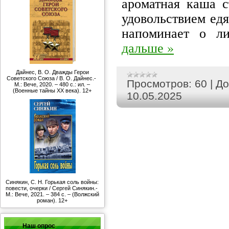
ароматная каша с
удовольствием едя
напоминает о л
дальше »
Дайнес, В. О. Дважды Герои
Советского Союза / В. О. Дайнес.-
Просмотров:
60
|
До
М.: Вече, 2020. – 480 с.: ил. –
(Военные тайны ХХ века). 12+
10.05.2025
Синякин, С. Н. Горькая соль войны:
повести, очерки / Сергей Синякин.-
М.: Вече, 2021. – 384 с. – (Волжский
роман). 12+
Наш опрос