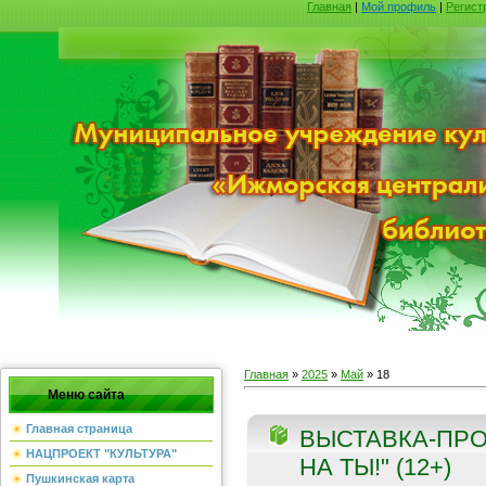
Главная
|
Мой профиль
|
Регист
Главная
»
2025
»
Май
»
18
Меню сайта
Главная страница
ВЫСТАВКА-ПР
НАЦПРОЕКТ "КУЛЬТУРА"
НА ТЫ!" (12+)
Пушкинская карта