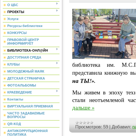
О ЦБС
ПРОЕКТЫ
Услуги
Ресурсы библиотеки
КОНКУРСЫ
ПРАВОВОЙ ЦЕНТР
ИНФОРМИРУЕТ
БИБЛИОТЕКА-ОНЛ@ЙН
ДОСТУПНАЯ СРЕДА
библиотека им. М.С.
КЛУБЫ
представила книжную в
МОЛОДЕЖНЫЙ МАЯК
ДЕТСКАЯ СТРАНИЧКА
на ТЫ!».
ФОТОАЛЬБОМЫ
Мы живем в эпоху техн
КРАЕВЕДЕНИЕ
стали неотъемлемой ч
Контакты
дальше »
ВИРТУАЛЬНАЯ ПРИЕМНАЯ
ЧАСТО ЗАДАВАЕМЫЕ
ВОПРОСЫ
QR-КОД
Просмотров:
59
|
Добавил:
n
АНТИКОРРУПЦИОННАЯ
ПОЛИТИКА