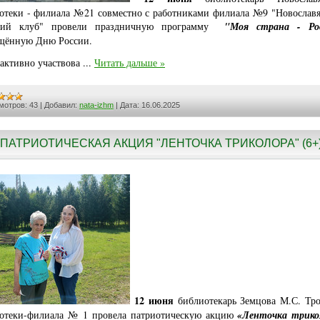
отеки - филиала №21 совместно с работниками филиала №9 "Новослав
ский клуб" провели праздничную программу
"Моя страна - Ро
щённую Дню России.
 активно участвова
...
Читать дальше »
мотров:
43
|
Добавил:
nata-izhm
|
Дата:
16.06.2025
ПАТРИОТИЧЕСКАЯ АКЦИЯ "ЛЕНТОЧКА ТРИКОЛОРА" (6+
12 июня
библиотекарь Земцова М.С. Тр
отеки-филиала № 1 провела патриотическую акцию
«Ленточка трико