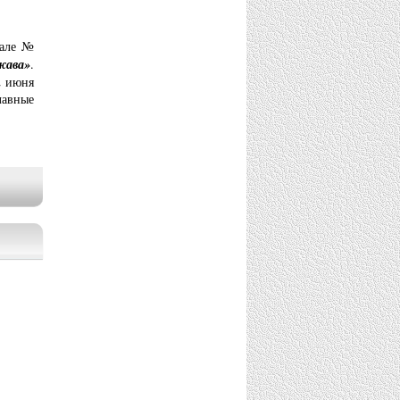
иале №
жава»
.
2 июня
авные