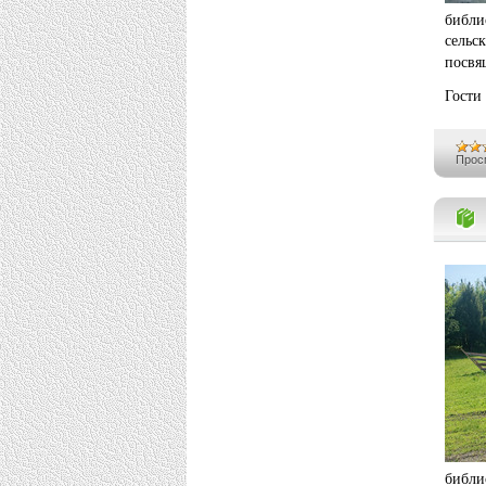
библи
сель
посвя
Гости
Прос
библи