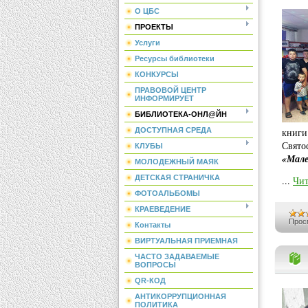
О ЦБС
ПРОЕКТЫ
Услуги
Ресурсы библиотеки
КОНКУРСЫ
ПРАВОВОЙ ЦЕНТР
ИНФОРМИРУЕТ
БИБЛИОТЕКА-ОНЛ@ЙН
ДОСТУПНАЯ СРЕДА
книги
Свято
КЛУБЫ
«Мале
МОЛОДЕЖНЫЙ МАЯК
ДЕТСКАЯ СТРАНИЧКА
...
Чит
ФОТОАЛЬБОМЫ
КРАЕВЕДЕНИЕ
Прос
Контакты
ВИРТУАЛЬНАЯ ПРИЕМНАЯ
ЧАСТО ЗАДАВАЕМЫЕ
ВОПРОСЫ
QR-КОД
АНТИКОРРУПЦИОННАЯ
ПОЛИТИКА