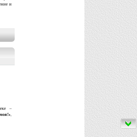
ение и
еке –
моя!»
,