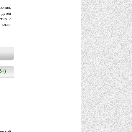
ения,
 детей
стно с
-класс
6+)
нской