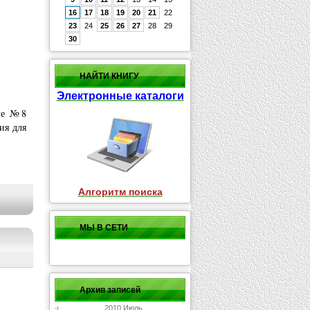
16
17
18
19
20
21
22
23
24
25
26
27
28
29
30
НАЙТИ КНИГУ
Электронные каталоги
але №8
ия для
Алгоритм поиска
МЫ В СЕТИ
Архив записей
2010 Июль