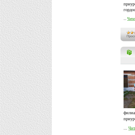
приур
гордо
...
Чита
Прос
филиа
приур
...
Чит