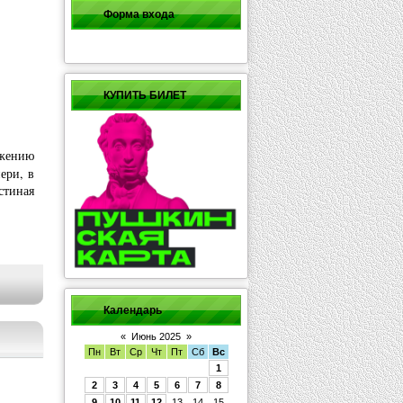
Форма входа
КУПИТЬ БИЛЕТ
ижению
ери, в
стиная
Календарь
«
Июнь 2025
»
Пн
Вт
Ср
Чт
Пт
Сб
Вс
1
2
3
4
5
6
7
8
9
10
11
12
13
14
15