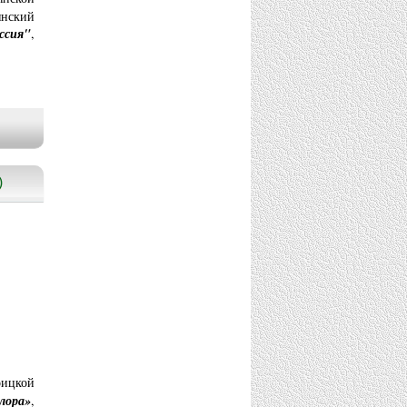
янский
ссия"
,
)
оицкой
лора»
,