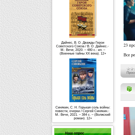
Дайнес, В. О. Дважды Герои
23 пр
Советского Союза / В. О. Дайнес.-
М.: Вече, 2020. – 480 с.: ил. –
(Военные тайны ХХ века). 12+
Все р
Прос
Синякин, С. Н. Горькая соль войны:
повести, очерки / Сергей Синякин.-
М.: Вече, 2021. – 384 с. – (Волжский
роман). 12+
Наш опрос