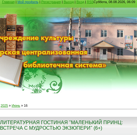
Главная
|
Мой профиль
|
Регистрация
|
Выход
|
Вход
|
RSS
Суббота, 08.08.2026, 06:09
»
2025
»
Июнь
»
16
ЛИТЕРАТУРНАЯ ГОСТИНАЯ "МАЛЕНЬКИЙ ПРИНЦ:
ВСТРЕЧА С МУДРОСТЬЮ ЭКЗЮПЕРИ" (6+)