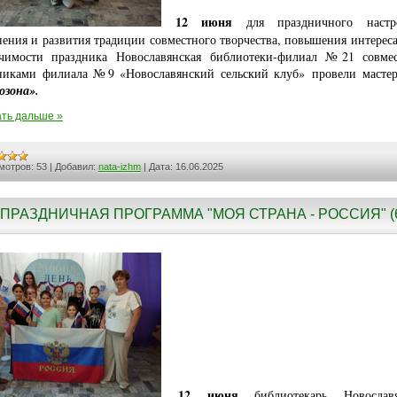
12 июня
для праздничного настро
нения и развития традиции совместного творчества, повышения интереса
чимости праздника Новославянская библиотеки-филиал №21 совме
никами филиала №9 «Новославянский сельский клуб» провели мастер
зона».
ть дальше »
мотров:
53
|
Добавил:
nata-izhm
|
Дата:
16.06.2025
ПРАЗДНИЧНАЯ ПРОГРАММА "МОЯ СТРАНА - РОССИЯ" (
12 июня
библиотекарь Новославя