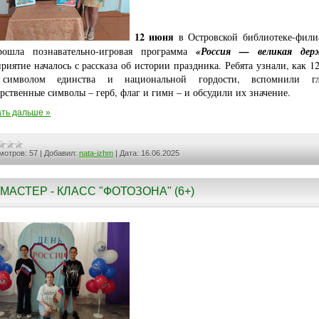
12 июня
в Островской библиотеке-фил
рошла познавательно-игровая программа
«Россия — великая дер
риятие началось с рассказа об истории праздника. Ребята узнали, как 1
 символом единства и национальной гордости, вспомнили гл
арственные символы – герб, флаг и гимн – и обсудили их значение.
ть дальше »
мотров:
57
|
Добавил:
nata-izhm
|
Дата:
16.06.2025
МАСТЕР - КЛАСС "ФОТОЗОНА" (6+)