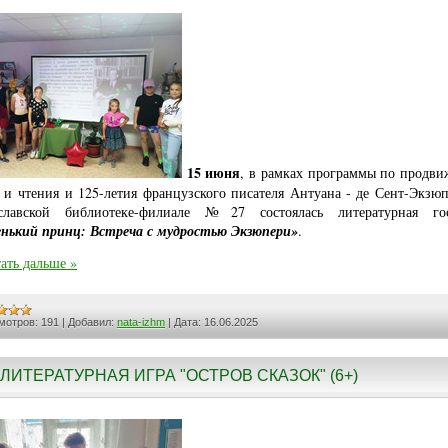
15 июня
, в рамках программы по продв
 и чтения и 125-летия французского писателя Антуана - де Сент-Экзюп
славской библиотеке-филиале №27 состоялась литературная го
нький принц: Встреча с мудростью Экзюпери»
.
ать дальше »
мотров:
191
|
Добавил:
nata-izhm
|
Дата:
16.06.2025
ЛИТЕРАТУРНАЯ ИГРА "ОСТРОВ СКАЗОК" (6+)