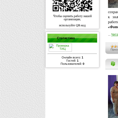
сохра
Чтобы оценить работу нашей
к зна
организации,
работ
используйте QR-код
«Фото
...
Чита
Статистика
Прос
Онлайн всего:
1
Гостей:
1
Пользователей:
0