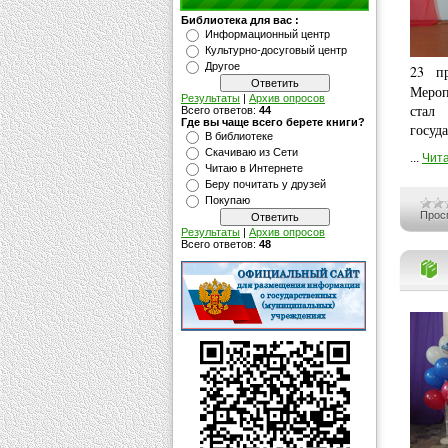
Библиотека для вас :
Информационный центр
Культурно-досуговый центр
Другое
23 п
Мероп
Результаты
|
Архив опросов
стал
Всего ответов:
44
Где вы чаще всего берете книги?
госуд
В библиотеке
Скачиваю из Сети
...
Чита
Читаю в Интернете
Беру почитать у друзей
Покупаю
Прос
Результаты
|
Архив опросов
Всего ответов:
48