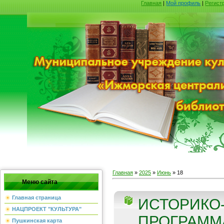
Главная
|
Мой профиль
|
Регист
Главная
»
2025
»
Июнь
»
18
Меню сайта
Главная страница
ИСТОРИКО
НАЦПРОЕКТ "КУЛЬТУРА"
ПРОГРАММ
Пушкинская карта