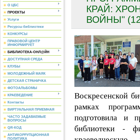
О ЦБС
КРАЙ: ХРО
ПРОЕКТЫ
ВОЙНЫ" (12
Услуги
Ресурсы библиотеки
КОНКУРСЫ
ПРАВОВОЙ ЦЕНТР
ИНФОРМИРУЕТ
БИБЛИОТЕКА-ОНЛ@ЙН
ДОСТУПНАЯ СРЕДА
КЛУБЫ
МОЛОДЕЖНЫЙ МАЯК
ДЕТСКАЯ СТРАНИЧКА
ФОТОАЛЬБОМЫ
Воскресенской б
КРАЕВЕДЕНИЕ
Контакты
рамках програм
ВИРТУАЛЬНАЯ ПРИЕМНАЯ
подготовила и п
ЧАСТО ЗАДАВАЕМЫЕ
ВОПРОСЫ
библиотеки - 
QR-КОД
АНТИКОРРУПЦИОННАЯ
краеведческую
ПОЛИТИКА