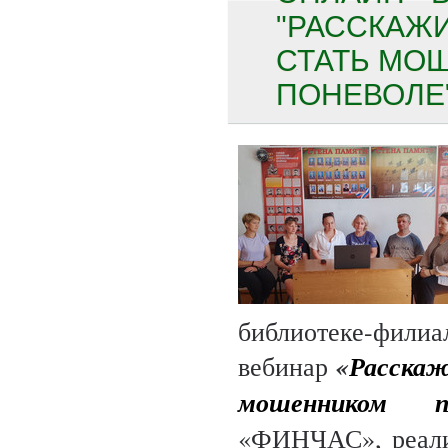
"РАССКАЖИ
СТАТЬ МО
ПОНЕВОЛЕ"
библиотеке-фил
вебинар
«
Расскаж
мошенником по
«ФИНЧАС», реали