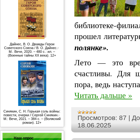
библиотеке-филиа
прошел литерату
полянке».
Дайнес, В. О. Дважды Герои
Советского Союза / В. О. Дайнес.-
М.: Вече, 2020. – 480 с.: ил. –
(Военные тайны ХХ века). 12+
Лето — это вре
счастливы. Для ш
пора, ведь насту
Читать дальше »
Синякин, С. Н. Горькая соль войны:
повести, очерки / Сергей Синякин.-
Просмотров:
87
|
До
М.: Вече, 2021. – 384 с. – (Волжский
роман). 12+
18.06.2025
Наш опрос