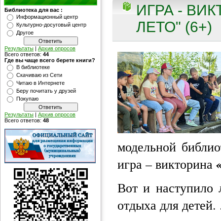
ИГРА - ВИК
Библиотека для вас :
Информационный центр
ЛЕТО" (6+)
Культурно-досуговый центр
Другое
Результаты
|
Архив опросов
Всего ответов:
44
Где вы чаще всего берете книги?
В библиотеке
Скачиваю из Сети
Читаю в Интернете
Беру почитать у друзей
Покупаю
Результаты
|
Архив опросов
Всего ответов:
48
модельной библи
игра – викторина
Вот и наступило 
отдыха для детей.