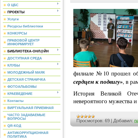
О ЦБС
ПРОЕКТЫ
Услуги
Ресурсы библиотеки
КОНКУРСЫ
ПРАВОВОЙ ЦЕНТР
ИНФОРМИРУЕТ
БИБЛИОТЕКА-ОНЛ@ЙН
ДОСТУПНАЯ СРЕДА
КЛУБЫ
филиале №10 прошел о
МОЛОДЕЖНЫЙ МАЯК
сердцем к подвигу»
ДЕТСКАЯ СТРАНИЧКА
, в р
ФОТОАЛЬБОМЫ
История Великой Оте
КРАЕВЕДЕНИЕ
невероятного мужества и
Контакты
ВИРТУАЛЬНАЯ ПРИЕМНАЯ
ЧАСТО ЗАДАВАЕМЫЕ
ВОПРОСЫ
Просмотров:
69
|
Добавил:
n
QR-КОД
АНТИКОРРУПЦИОННАЯ
ПОЛИТИКА