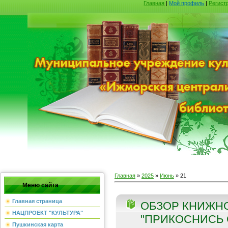
Главная
|
Мой профиль
|
Регист
Главная
»
2025
»
Июнь
»
21
Меню сайта
Главная страница
ОБЗОР КНИЖН
НАЦПРОЕКТ "КУЛЬТУРА"
"ПРИКОСНИСЬ С
Пушкинская карта