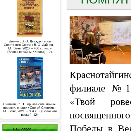
Дайнес, В. О. Дважды Герои
Советского Союза / В. О. Дайнес.-
М.: Вече, 2020. – 480 с.: ил. –
(Военные тайны ХХ века). 12+
Краснотайги
филиале №12
«Твой рове
Синякин, С. Н. Горькая соль войны:
повести, очерки / Сергей Синякин.-
посвященно
М.: Вече, 2021. – 384 с. – (Волжский
роман). 12+
Победы в Вел
Наш опрос