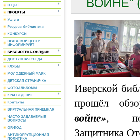
ВОЙНЕ" (
О ЦБС
ПРОЕКТЫ
Услуги
Ресурсы библиотеки
КОНКУРСЫ
ПРАВОВОЙ ЦЕНТР
ИНФОРМИРУЕТ
БИБЛИОТЕКА-ОНЛ@ЙН
ДОСТУПНАЯ СРЕДА
КЛУБЫ
МОЛОДЕЖНЫЙ МАЯК
ДЕТСКАЯ СТРАНИЧКА
Иверской биб
ФОТОАЛЬБОМЫ
КРАЕВЕДЕНИЕ
прошёл об
Контакты
ВИРТУАЛЬНАЯ ПРИЕМНАЯ
войне»
, по
ЧАСТО ЗАДАВАЕМЫЕ
ВОПРОСЫ
Защитника От
QR-КОД
АНТИКОРРУПЦИОННАЯ
ПОЛИТИКА