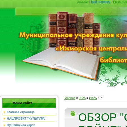
Главная
|
Мой профиль
|
Регистра
Главная
»
2025
»
Июль
»
21
Меню сайта
Главная страница
ОБЗОР "
НАЦПРОЕКТ "КУЛЬТУРА"
Пушкинская карта