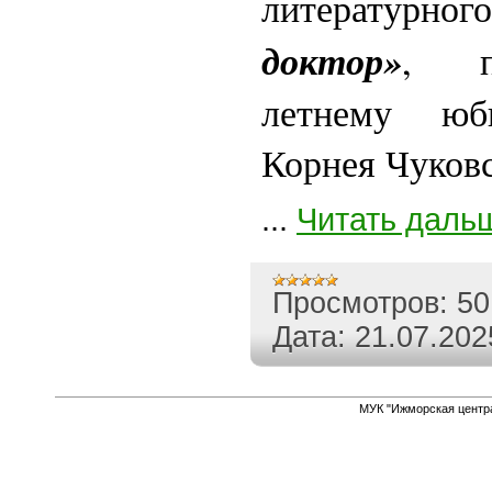
литературн
доктор»
, п
летнему юб
Корнея Чуков
...
Читать даль
Просмотров:
50
Дата:
21.07.202
МУК "Ижморская центр