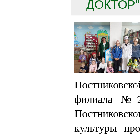
ДОКТОР" 
Постниковс
филиала №
Постниковск
культуры про