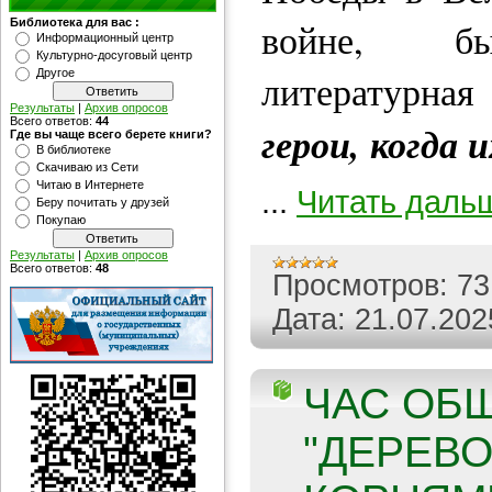
войне, бы
Библиотека для вас :
Информационный центр
Культурно-досуговый центр
Другое
литературн
Результаты
|
Архив опросов
Всего ответов:
44
герои, когда 
Где вы чаще всего берете книги?
В библиотеке
Скачиваю из Сети
Читаю в Интернете
...
Читать даль
Беру почитать у друзей
Покупаю
Результаты
|
Архив опросов
Всего ответов:
48
Просмотров:
73
Дата:
21.07.202
ЧАС ОБ
"ДЕРЕВ