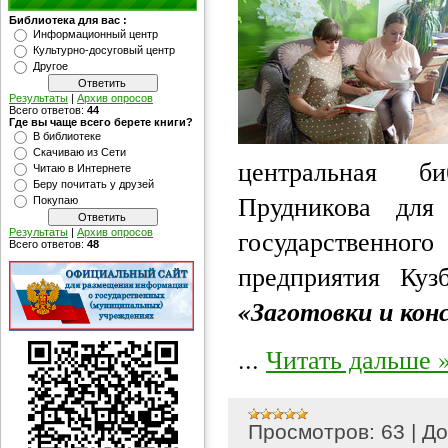
Библиотека для вас :
Информационный центр
Культурно-досуговый центр
Другое
Результаты
|
Архив опросов
Всего ответов:
44
Где вы чаще всего берете книги?
В библиотеке
Скачиваю из Сети
центральная 
Читаю в Интернете
Беру почитать у друзей
Прудникова для
Покупаю
государственн
Результаты
|
Архив опросов
Всего ответов:
48
предприятия Куз
«Заготовки и кон
...
Читать дальше 
Просмотров:
63
|
До