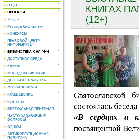
О ЦБС
КНИГАХ ПА
ПРОЕКТЫ
(12+)
Услуги
Ресурсы библиотеки
КОНКУРСЫ
ПРАВОВОЙ ЦЕНТР
ИНФОРМИРУЕТ
БИБЛИОТЕКА-ОНЛ@ЙН
ДОСТУПНАЯ СРЕДА
КЛУБЫ
МОЛОДЕЖНЫЙ МАЯК
ДЕТСКАЯ СТРАНИЧКА
ФОТОАЛЬБОМЫ
Святославской 
КРАЕВЕДЕНИЕ
Контакты
состоялась беседа
ВИРТУАЛЬНАЯ ПРИЕМНАЯ
«В сердцах и к
ЧАСТО ЗАДАВАЕМЫЕ
ВОПРОСЫ
посвященной Вели
QR-КОД
АНТИКОРРУПЦИОННАЯ
ПОЛИТИКА