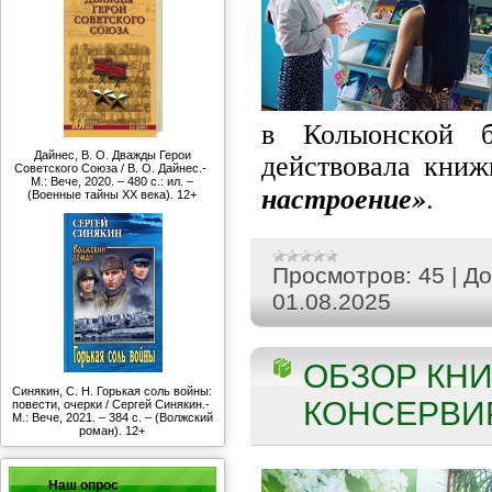
в Колыонской б
действовала кни
Дайнес, В. О. Дважды Герои
Советского Союза / В. О. Дайнес.-
М.: Вече, 2020. – 480 с.: ил. –
настроение»
(Военные тайны ХХ века). 12+
Просмотров:
45
|
До
01.08.2025
ОБЗОР КНИ
Синякин, С. Н. Горькая соль войны:
КОНСЕРВИР
повести, очерки / Сергей Синякин.-
М.: Вече, 2021. – 384 с. – (Волжский
роман). 12+
Наш опрос