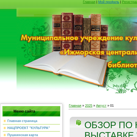
Главная
|
Мой профиль
|
Регистра
Главная
»
2025
»
Август
»
01
Меню сайта
Главная страница
ОБЗОР ПО
НАЦПРОЕКТ "КУЛЬТУРА"
ВЫСТАВКЕ 
Пушкинская карта