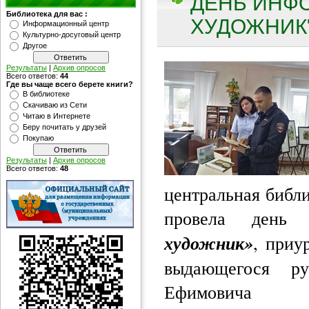
ДЕНЬ ИНФО
Библиотека для вас :
ХУДОЖНИК"
Информационный центр
Культурно-досуговый центр
Другое
Результаты
|
Архив опросов
Всего ответов:
44
Где вы чаще всего берете книги?
В библиотеке
Скачиваю из Сети
Читаю в Интернете
Беру почитать у друзей
Покупаю
Результаты
|
Архив опросов
Всего ответов:
48
центральная библ
провела день
художник»
, приу
выдающегося ру
Ефимовича 