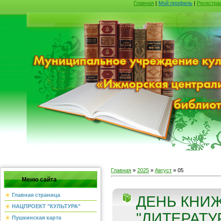
Главная
|
Мой профиль
|
Регистра
Главная
»
2025
»
Август
»
05
Меню сайта
Главная страница
ДЕНЬ КНИ
НАЦПРОЕКТ "КУЛЬТУРА"
"ЛИТЕРАТ
Пушкинская карта