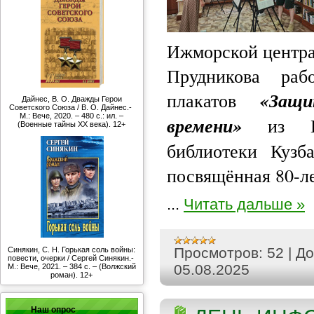
Ижморской центра
Прудникова раб
плакатов
«Защ
Дайнес, В. О. Дважды Герои
Советского Союза / В. О. Дайнес.-
М.: Вече, 2020. – 480 с.: ил. –
времени»
из Г
(Военные тайны ХХ века). 12+
библиотеки Кузб
посвящённая 80-
...
Читать дальше »
Просмотров:
52
|
До
Синякин, С. Н. Горькая соль войны:
повести, очерки / Сергей Синякин.-
05.08.2025
М.: Вече, 2021. – 384 с. – (Волжский
роман). 12+
Наш опрос