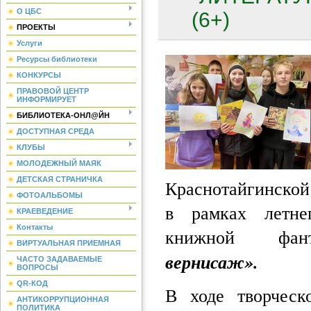
О ЦБС
(6+)
ПРОЕКТЫ
Услуги
Ресурсы библиотеки
КОНКУРСЫ
ПРАВОВОЙ ЦЕНТР
ИНФОРМИРУЕТ
БИБЛИОТЕКА-ОНЛ@ЙН
ДОСТУПНАЯ СРЕДА
КЛУБЫ
МОЛОДЕЖНЫЙ МАЯК
ДЕТСКАЯ СТРАНИЧКА
Краснотайгинской
ФОТОАЛЬБОМЫ
в рамках летне
КРАЕВЕДЕНИЕ
Контакты
книжной фа
ВИРТУАЛЬНАЯ ПРИЕМНАЯ
вернисаж».
ЧАСТО ЗАДАВАЕМЫЕ
ВОПРОСЫ
QR-КОД
В ходе творчес
АНТИКОРРУПЦИОННАЯ
ПОЛИТИКА