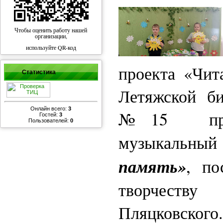
Чтобы оценить работу нашей
организации,
используйте QR-код
проекта «Чит
Статистика
Летяжской би
Онлайн всего:
3
№15 проше
Гостей:
3
Пользователей:
0
музыкальны
память»
, по
творчеств
Пляцковско