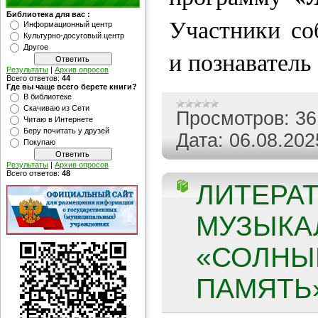
Библиотека для вас :
Участники со
Информационный центр
Культурно-досуговый центр
Другое
и познаватель
Результаты
|
Архив опросов
Всего ответов:
44
Где вы чаще всего берете книги?
В библиотеке
Скачиваю из Сети
Просмотров:
36
Читаю в Интернете
Беру почитать у друзей
Дата:
06.08.202
Покупаю
Результаты
|
Архив опросов
Всего ответов:
48
ЛИТЕРА
МУЗЫКА
«СОЛНЫ
ПАМЯТЬ»