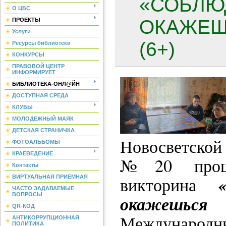
«СОБЛЮ
О ЦБС
ОКАЖЕШ
ПРОЕКТЫ
Услуги
(6+)
Ресурсы библиотеки
КОНКУРСЫ
ПРАВОВОЙ ЦЕНТР
ИНФОРМИРУЕТ
БИБЛИОТЕКА-ОНЛ@ЙН
ДОСТУПНАЯ СРЕДА
КЛУБЫ
МОЛОДЕЖНЫЙ МАЯК
ДЕТСКАЯ СТРАНИЧКА
Новосветской
ФОТОАЛЬБОМЫ
КРАЕВЕДЕНИЕ
№20 прошла
Контакты
викторина
ВИРТУАЛЬНАЯ ПРИЕМНАЯ
ЧАСТО ЗАДАВАЕМЫЕ
ВОПРОСЫ
окажешьс
QR-КОД
Международны
АНТИКОРРУПЦИОННАЯ
ПОЛИТИКА