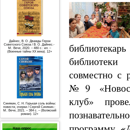
Дайнес, В. О. Дважды Герои
библиотека
Советского Союза / В. О. Дайнес.-
М.: Вече, 2020. – 480 с.: ил. –
(Военные тайны ХХ века). 12+
библиотек
совместно с 
№9 «Новосл
клуб» пров
Синякин, С. Н. Горькая соль войны:
повести, очерки / Сергей Синякин.-
познавательн
М.: Вече, 2021. – 384 с. – (Волжский
роман). 12+
«
программу
Наш опрос