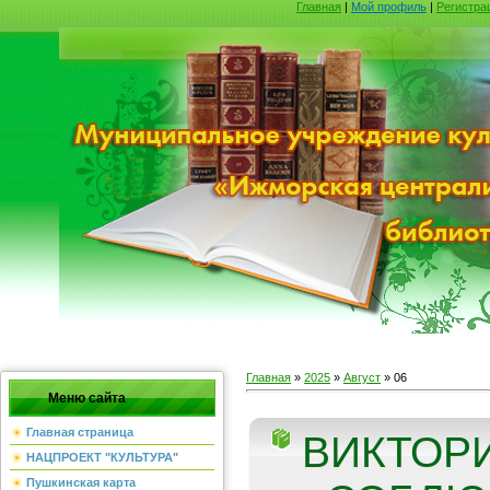
Главная
|
Мой профиль
|
Регистра
Главная
»
2025
»
Август
»
06
Меню сайта
Главная страница
ВИКТОР
НАЦПРОЕКТ "КУЛЬТУРА"
Пушкинская карта