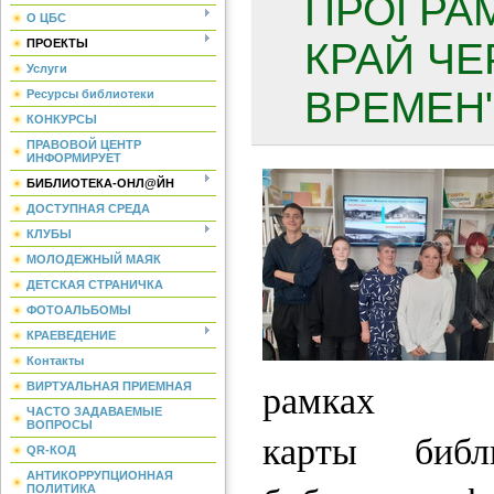
ПРОГРА
О ЦБС
КРАЙ ЧЕ
ПРОЕКТЫ
Услуги
ВРЕМЕН"
Ресурсы библиотеки
КОНКУРСЫ
ПРАВОВОЙ ЦЕНТР
ИНФОРМИРУЕТ
БИБЛИОТЕКА-ОНЛ@ЙН
ДОСТУПНАЯ СРЕДА
КЛУБЫ
МОЛОДЕЖНЫЙ МАЯК
ДЕТСКАЯ СТРАНИЧКА
ФОТОАЛЬБОМЫ
КРАЕВЕДЕНИЕ
Контакты
рамках
ВИРТУАЛЬНАЯ ПРИЕМНАЯ
ЧАСТО ЗАДАВАЕМЫЕ
ВОПРОСЫ
карты библ
QR-КОД
АНТИКОРРУПЦИОННАЯ
ПОЛИТИКА