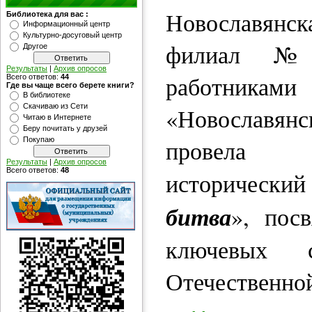
Новославян
Библиотека для вас :
Информационный центр
Культурно-досуговый центр
филиал №
Другое
Результаты
|
Архив опросов
работник
Всего ответов:
44
Где вы чаще всего берете книги?
В библиотеке
Скачиваю из Сети
«Новославянс
Читаю в Интернете
Беру почитать у друзей
провела 
Покупаю
Результаты
|
Архив опросов
Всего ответов:
48
историче
битва
», пос
ключевых с
Отечественно