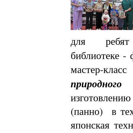
для
ребя
библиотеке -
мастер-к
природног
изготовлению
(панно) в те
японская техн