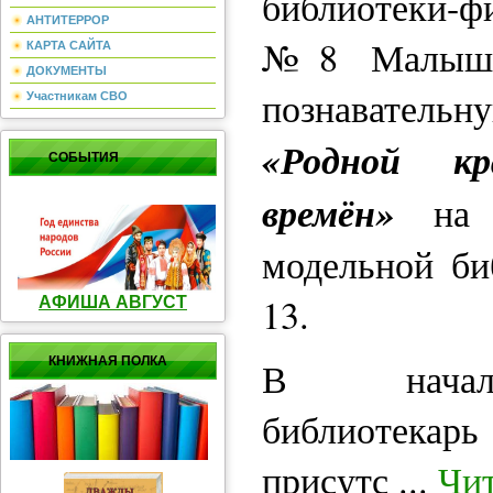
библиотеки-ф
АНТИТЕРРОР
№8 Малышев
КАРТА САЙТА
ДОКУМЕНТЫ
познавате
Участникам СВО
«Родной кр
СОБЫТИЯ
времён»
на
модельной би
13.
АФИША АВГУСТ
КНИЖНАЯ ПОЛКА
В начале
библиотекарь
присутс
...
Чит