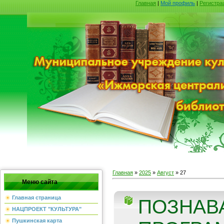
Главная
|
Мой профиль
|
Регистра
Главная
»
2025
»
Август
»
27
Меню сайта
Главная страница
ПОЗНАВ
НАЦПРОЕКТ "КУЛЬТУРА"
Пушкинская карта