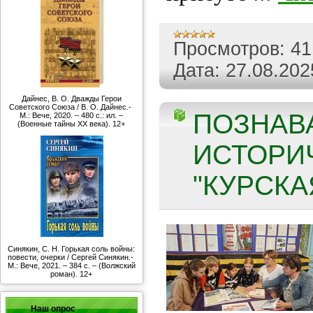
Просмотров:
41
Дата:
27.08.202
Дайнес, В. О. Дважды Герои
Советского Союза / В. О. Дайнес.-
ПОЗНАВ
М.: Вече, 2020. – 480 с.: ил. –
(Военные тайны ХХ века). 12+
ИСТОРИ
"КУРСКАЯ
Синякин, С. Н. Горькая соль войны:
повести, очерки / Сергей Синякин.-
М.: Вече, 2021. – 384 с. – (Волжский
роман). 12+
Наш опрос