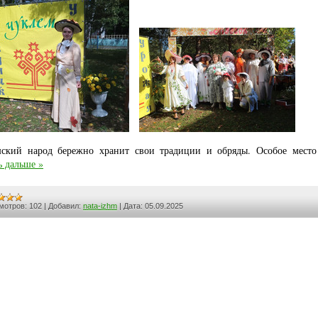
ский народ бережно хранит свои традиции и обряды. Особое мест
ь дальше »
мотров:
102
|
Добавил:
nata-izhm
|
Дата:
05.09.2025