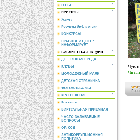
О ЦБС
ПРОЕКТЫ
Услуги
Ресурсы библиотеки
КОНКУРСЫ
ПРАВОВОЙ ЦЕНТР
ИНФОРМИРУЕТ
БИБЛИОТЕКА-ОНЛ@ЙН
ДОСТУПНАЯ СРЕДА
Чуваш
КЛУБЫ
Читат
МОЛОДЕЖНЫЙ МАЯК
ДЕТСКАЯ СТРАНИЧКА
ФОТОАЛЬБОМЫ
Прос
КРАЕВЕДЕНИЕ
Контакты
ВИРТУАЛЬНАЯ ПРИЕМНАЯ
ЧАСТО ЗАДАВАЕМЫЕ
ВОПРОСЫ
QR-КОД
АНТИКОРРУПЦИОННАЯ
ПОЛИТИКА