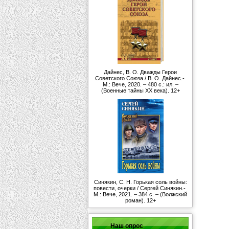
Дайнес, В. О. Дважды Герои
Советского Союза / В. О. Дайнес.-
М.: Вече, 2020. – 480 с.: ил. –
(Военные тайны ХХ века). 12+
Синякин, С. Н. Горькая соль войны:
повести, очерки / Сергей Синякин.-
М.: Вече, 2021. – 384 с. – (Волжский
роман). 12+
Наш опрос