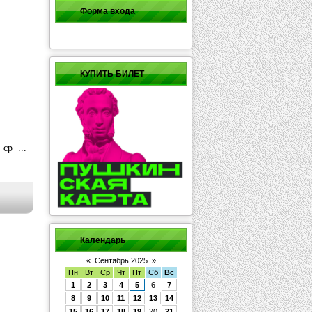
Форма входа
КУПИТЬ БИЛЕТ
о ср
...
Календарь
«
Сентябрь 2025
»
Пн
Вт
Ср
Чт
Пт
Сб
Вс
1
2
3
4
5
6
7
8
9
10
11
12
13
14
15
16
17
18
19
20
21