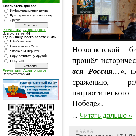
Библиотека для вас :
Информационный центр
Культурно-досуговый центр
Другое
Результаты
|
Архив опросов
Всего ответов:
44
Где вы чаще всего берете книги?
В библиотеке
Новосветской б
Скачиваю из Сети
Читаю в Интернете
Беру почитать у друзей
прошёл историче
Покупаю
вся Россия…»
, 
Результаты
|
Архив опросов
Всего ответов:
48
сражению, р
патриотическо
Победе».
...
Читать дальше »