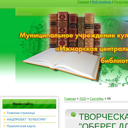
Главная
|
Мой профиль
|
Регистра
Главная
»
2025
»
Сентябрь
»
09
Меню сайта
Главная страница
ТВОРЧЕСК
НАЦПРОЕКТ "КУЛЬТУРА"
"ОБЕРЕГ ДЛ
Пушкинская карта