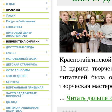
О ЦБС
ПРОЕКТЫ
Услуги
Ресурсы библиотеки
КОНКУРСЫ
ПРАВОВОЙ ЦЕНТР
ИНФОРМИРУЕТ
БИБЛИОТЕКА-ОНЛ@ЙН
ДОСТУПНАЯ СРЕДА
КЛУБЫ
Краснотайгинско
МОЛОДЕЖНЫЙ МАЯК
ДЕТСКАЯ СТРАНИЧКА
12 царила творче
ФОТОАЛЬБОМЫ
читателей была о
КРАЕВЕДЕНИЕ
Контакты
творческая масте
ВИРТУАЛЬНАЯ ПРИЕМНАЯ
ЧАСТО ЗАДАВАЕМЫЕ
...
Читать дальше 
ВОПРОСЫ
QR-КОД
АНТИКОРРУПЦИОННАЯ
ПОЛИТИКА