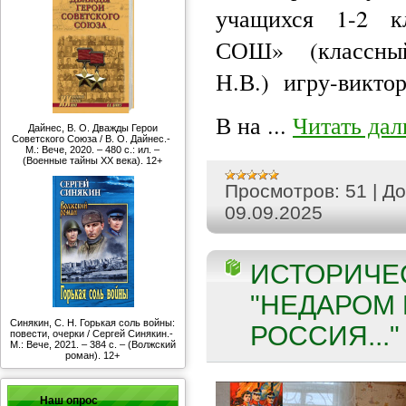
учащихся 1-2 к
СОШ» (классный
Н.В.) игру-викто
В на
...
Читать дал
Дайнес, В. О. Дважды Герои
Советского Союза / В. О. Дайнес.-
М.: Вече, 2020. – 480 с.: ил. –
(Военные тайны ХХ века). 12+
Просмотров:
51
|
До
09.09.2025
ИСТОРИЧЕ
"НЕДАРОМ
Синякин, С. Н. Горькая соль войны:
РОССИЯ..." 
повести, очерки / Сергей Синякин.-
М.: Вече, 2021. – 384 с. – (Волжский
роман). 12+
Наш опрос