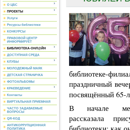
О ЦБС
ПРОЕКТЫ
Услуги
Ресурсы библиотеки
КОНКУРСЫ
ПРАВОВОЙ ЦЕНТР
ИНФОРМИРУЕТ
БИБЛИОТЕКА-ОНЛ@ЙН
ДОСТУПНАЯ СРЕДА
КЛУБЫ
МОЛОДЕЖНЫЙ МАЯК
библиотеке-ф
ДЕТСКАЯ СТРАНИЧКА
праздничный веч
ФОТОАЛЬБОМЫ
КРАЕВЕДЕНИЕ
посвящённый 65-ле
Контакты
ВИРТУАЛЬНАЯ ПРИЕМНАЯ
В начале меро
ЧАСТО ЗАДАВАЕМЫЕ
ВОПРОСЫ
рассказала при
QR-КОД
библиотеки: как о
АНТИКОРРУПЦИОННАЯ
ПОЛИТИКА