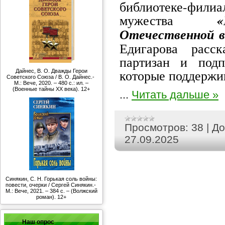
библиотеке-ф
мужества
Отечественной в
Едигарова расс
партизан и под
которые поддержи
Дайнес, В. О. Дважды Герои
Советского Союза / В. О. Дайнес.-
М.: Вече, 2020. – 480 с.: ил. –
(Военные тайны ХХ века). 12+
...
Читать дальше »
Просмотров:
38
|
До
27.09.2025
Синякин, С. Н. Горькая соль войны:
повести, очерки / Сергей Синякин.-
М.: Вече, 2021. – 384 с. – (Волжский
роман). 12+
Наш опрос