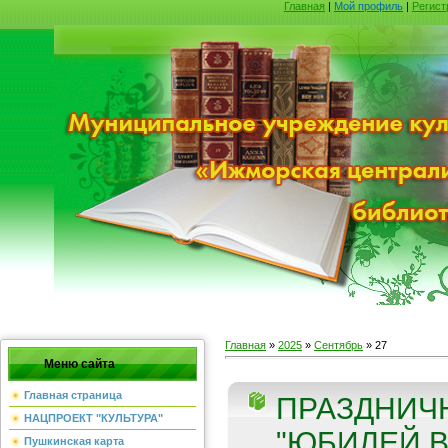
Главная
|
Мой профиль
|
Регист
Главная
»
2025
»
Сентябрь
»
27
Меню сайта
Главная страница
ПРАЗДНИЧ
НАЦПРОЕКТ "КУЛЬТУРА"
"ЮБИЛЕЙ В 
Пушкинская карта