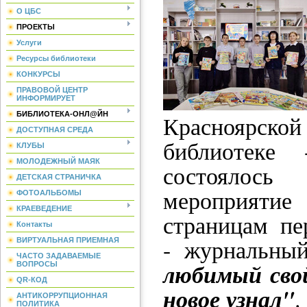
О ЦБС
ПРОЕКТЫ
Услуги
Ресурсы библиотеки
КОНКУРСЫ
ПРАВОВОЙ ЦЕНТР
ИНФОРМИРУЕТ
БИБЛИОТЕКА-ОНЛ@ЙН
Краснояр
ДОСТУПНАЯ СРЕДА
библиотек
КЛУБЫ
МОЛОДЕЖНЫЙ МАЯК
состоялос
ДЕТСКАЯ СТРАНИЧКА
мероприят
ФОТОАЛЬБОМЫ
КРАЕВЕДЕНИЕ
страницам пе
Контакты
- журнальны
ВИРТУАЛЬНАЯ ПРИЕМНАЯ
ЧАСТО ЗАДАВАЕМЫЕ
любимый сво
ВОПРОСЫ
QR-КОД
новое узнал"
.
АНТИКОРРУПЦИОННАЯ
ПОЛИТИКА