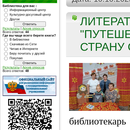
Библиотека для вас :
Информационный центр
Культурно-досуговый центр
ЛИТЕРА
Другое
Результаты
|
Архив опросов
"ПУТЕШ
Всего ответов:
44
Где вы чаще всего берете книги?
В библиотеке
СТРАНУ 
Скачиваю из Сети
Читаю в Интернете
Беру почитать у друзей
Покупаю
Результаты
|
Архив опросов
Всего ответов:
48
библиотека