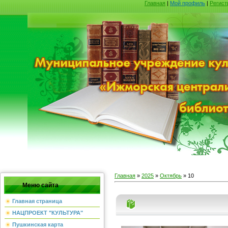
Главная
|
Мой профиль
|
Регист
Главная
»
2025
»
Октябрь
»
10
Меню сайта
Главная страница
НАЦПРОЕКТ "КУЛЬТУРА"
Пушкинская карта