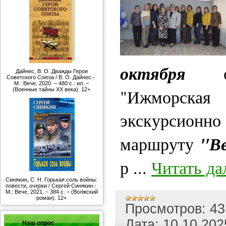
октября
со
Дайнес, В. О. Дважды Герои
Советского Союза / В. О. Дайнес.-
М.: Вече, 2020. – 480 с.: ил. –
"Ижморская
(Военные тайны ХХ века). 12+
экскурсионно
"Ве
маршруту
р
...
Читать да
Синякин, С. Н. Горькая соль войны:
повести, очерки / Сергей Синякин.-
М.: Вече, 2021. – 384 с. – (Волжский
роман). 12+
Просмотров:
43
Дата:
10.10.202
Наш опрос