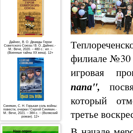
Теплоречен
Дайнес, В. О. Дважды Герои
Советского Союза / В. О. Дайнес.-
М.: Вече, 2020. – 480 с.: ил. –
(Военные тайны ХХ века). 12+
филиале №30 
игровая пр
папа",
посвя
который от
Синякин, С. Н. Горькая соль войны:
третье воскре
повести, очерки / Сергей Синякин.-
М.: Вече, 2021. – 384 с. – (Волжский
роман). 12+
В начале ме
Наш опрос