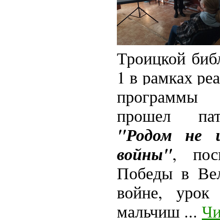
Троицкой биб
1
в рамках ре
программы 
прошел пат
"Родом не 
войны"
, пос
Победы в Вел
войне, урок
мальчиш
...
Чи