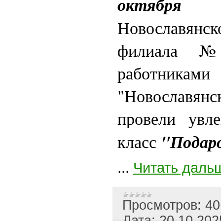
октября
би
Новославян
филиала №
работник
"Новославянс
провели увл
"Подар
класс
...
Читать даль
Просмотров:
40
Дата:
20.10.202