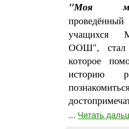
"Моя ма
проведённ
учащихся М
ООШ", стал
которое помо
историю 
познакомит
достопримеча
...
Читать даль