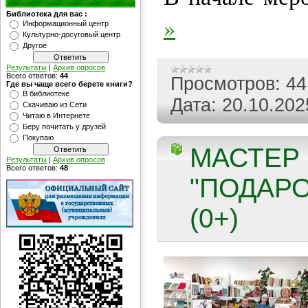
Библиотека для вас :
»
Информационный центр
Культурно-досуговый центр
Другое
Результаты
|
Архив опросов
Всего ответов:
44
Просмотров:
44
Где вы чаще всего берете книги?
В библиотеке
Дата:
20.10.202
Скачиваю из Сети
Читаю в Интернете
Беру почитать у друзей
Покупаю
МАСТЕР 
Результаты
|
Архив опросов
Всего ответов:
48
"ПОДАРО
(0+)