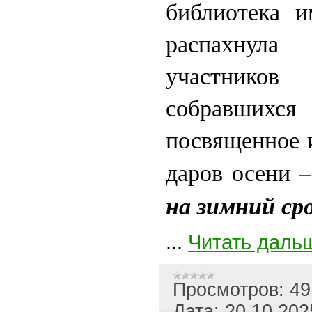
библиотека и
распахнула
участников
собравшихс
посвященное 
даров осени –
на зимний ср
...
Читать даль
Просмотров:
49
Дата:
20.10.202