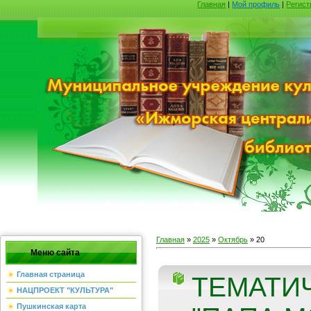
Главная
|
Мой профиль
|
Регист
Главная
»
2025
»
Октябрь
»
20
Меню сайта
Главная страница
ТЕМАТИ
НАЦПРОЕКТ "КУЛЬТУРА"
Пушкинская карта