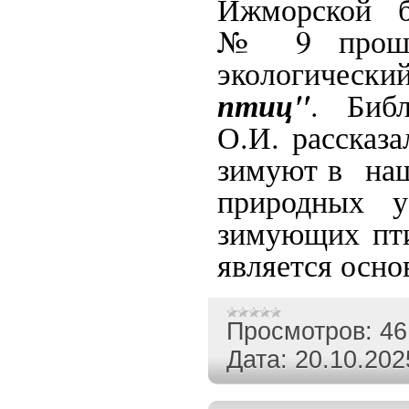
Ижморской б
№ 9 прошел
экологическ
птиц"
. Библ
О.И. рассказа
зимуют в наш
природных 
зимующих пти
является осн
Просмотров:
46
Дата:
20.10.202