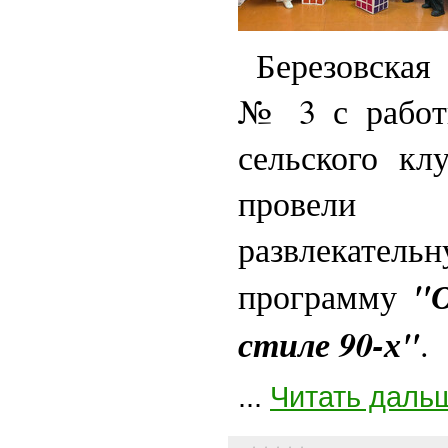
Березовская 
№ 3 с работн
сельского кл
провели 
развлекате
"О
программу
стиле 90-х"
.
...
Читать даль