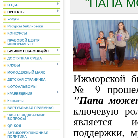
"ПАПА М
О ЦБС
ПРОЕКТЫ
Услуги
Ресурсы библиотеки
КОНКУРСЫ
ПРАВОВОЙ ЦЕНТР
ИНФОРМИРУЕТ
БИБЛИОТЕКА-ОНЛ@ЙН
ДОСТУПНАЯ СРЕДА
КЛУБЫ
МОЛОДЕЖНЫЙ МАЯК
Ижморской би
ДЕТСКАЯ СТРАНИЧКА
№ 9 прошел
ФОТОАЛЬБОМЫ
КРАЕВЕДЕНИЕ
"Папа може
Контакты
ключевую рол
ВИРТУАЛЬНАЯ ПРИЕМНАЯ
ЧАСТО ЗАДАВАЕМЫЕ
является и
ВОПРОСЫ
QR-КОД
поддержки, м
АНТИКОРРУПЦИОННАЯ
ПОЛИТИКА