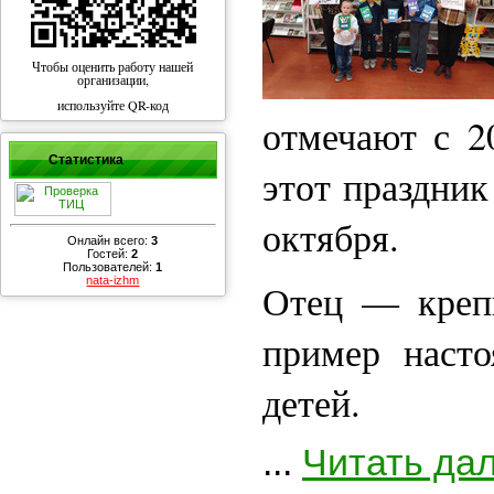
Чтобы оценить работу нашей
организации,
используйте QR-код
отмечают с 2
Статистика
этот праздник
октября.
Онлайн всего:
3
Гостей:
2
Пользователей:
1
nata-izhm
Отец — крепк
пример наст
детей.
...
Читать да