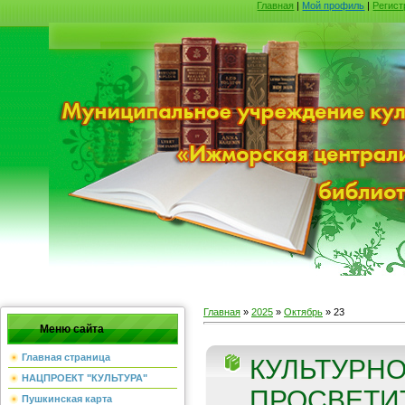
Главная
|
Мой профиль
|
Регист
Главная
»
2025
»
Октябрь
»
23
Меню сайта
Главная страница
КУЛЬТУРНО
НАЦПРОЕКТ "КУЛЬТУРА"
ПРОСВЕТИТ
Пушкинская карта