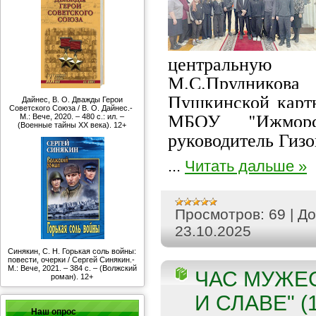
центральную
М.С.Прудников
Пушкинской карты
Дайнес, В. О. Дважды Герои
Советского Союза / В. О. Дайнес.-
МБОУ "Ижморс
М.: Вече, 2020. – 480 с.: ил. –
(Военные тайны ХХ века). 12+
руководитель Гизо
...
Читать дальше »
Просмотров:
69
|
До
23.10.2025
Синякин, С. Н. Горькая соль войны:
повести, очерки / Сергей Синякин.-
М.: Вече, 2021. – 384 с. – (Волжский
ЧАС МУЖЕС
роман). 12+
И СЛАВЕ" (
Наш опрос