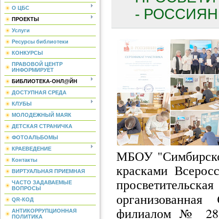
О ЦБС
- РОССИЯНИ
ПРОЕКТЫ
Услуги
Ресурсы библиотеки
КОНКУРСЫ
ПРАВОВОЙ ЦЕНТР
ИНФОРМИРУЕТ
БИБЛИОТЕКА-ОНЛ@ЙН
ДОСТУПНАЯ СРЕДА
КЛУБЫ
МОЛОДЕЖНЫЙ МАЯК
ДЕТСКАЯ СТРАНИЧКА
ФОТОАЛЬБОМЫ
КРАЕВЕДЕНИЕ
МБОУ "Симбирск
Контакты
красками Всеросс
ВИРТУАЛЬНАЯ ПРИЕМНАЯ
просветительска
ЧАСТО ЗАДАВАЕМЫЕ
ВОПРОСЫ
организованная 
QR-КОД
филиалом № 28 
АНТИКОРРУПЦИОННАЯ
ПОЛИТИКА