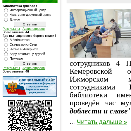
Библиотека для вас :
Информационный центр
Культурно-досуговый центр
Другое
Результаты
|
Архив опросов
Всего ответов:
44
Где вы чаще всего берете книги?
В библиотеке
Скачиваю из Сети
Читаю в Интернете
Беру почитать у друзей
Покупаю
сотрудников 4
Кемеровской 
Результаты
|
Архив опросов
Всего ответов:
48
Ижморском му
сотрудниками 
библиотеки им
проведён час му
доблести и славе
...
Читать дальше »