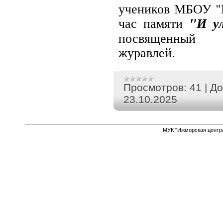
учеников МБОУ "
час памяти
"И у
посвящен
журавл
Просмотров:
41
|
До
23.10.2025
МУК "Ижморская центр