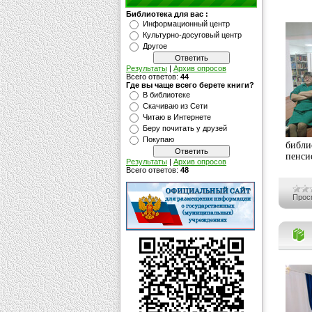
Библиотека для вас :
Информационный центр
Культурно-досуговый центр
Другое
Результаты
|
Архив опросов
Всего ответов:
44
Где вы чаще всего берете книги?
В библиотеке
Скачиваю из Сети
Читаю в Интернете
Беру почитать у друзей
Покупаю
библ
пенси
Результаты
|
Архив опросов
Всего ответов:
48
Прос