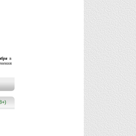
ября
в
нения
8+)