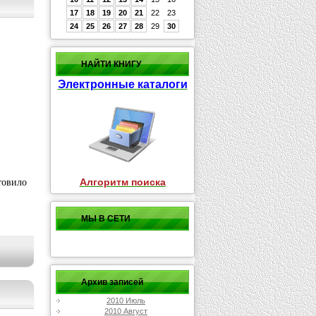
17
18
19
20
21
22
23
24
25
26
27
28
29
30
НАЙТИ КНИГУ
Электронные каталоги
товило
Алгоритм поиска
МЫ В СЕТИ
Архив записей
2010 Июль
2010 Август