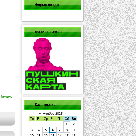
Форма входа
КУПИТЬ БИЛЕТ
Читать
Календарь
«
Ноябрь 2025
»
Пн
Вт
Ср
Чт
Пт
Сб
Вс
1
2
3
4
5
6
7
8
9
10
11
12
13
14
15
16