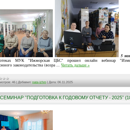
5 но
иотеках МУК "Ижморская ЦБС" прошел онлайн вебинар "Изме
онного законодательства (возра
...
Читать дальше »
мотров:
46
|
Добавил:
nata-izhm
|
Дата:
06.11.2025
СЕМИНАР "ПОДГОТОВКА К ГОДОВОМУ ОТЧЕТУ - 2025" (1