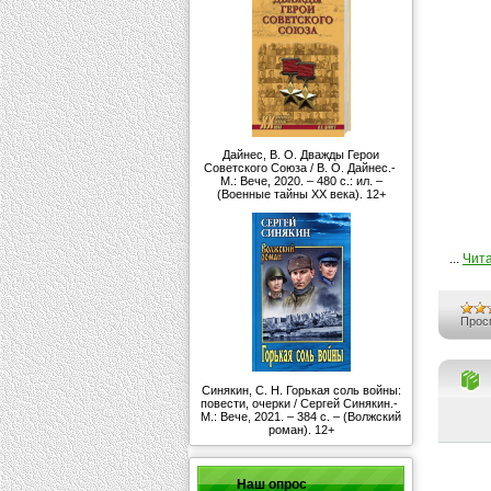
Дайнес, В. О. Дважды Герои
Советского Союза / В. О. Дайнес.-
М.: Вече, 2020. – 480 с.: ил. –
(Военные тайны ХХ века). 12+
...
Чита
Прос
Синякин, С. Н. Горькая соль войны:
повести, очерки / Сергей Синякин.-
М.: Вече, 2021. – 384 с. – (Волжский
роман). 12+
Наш опрос