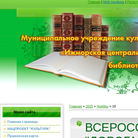
Главная
|
Мой профиль
|
Регист
Главная
»
2025
»
Ноябрь
»
18
Меню сайта
Главная страница
ВСЕРОС
НАЦПРОЕКТ "КУЛЬТУРА"
Пушкинская карта