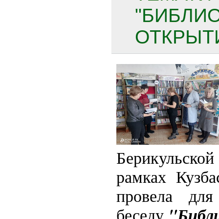
"БИБЛИО
ОТКРЫТИ
Берикульской
рамках Кузба
провела для 
"Библ
беседу