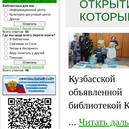
ОТКРЫТИ
Библиотека для вас :
Информационный центр
КОТОРЫЕ
Культурно-досуговый центр
Другое
Результаты
|
Архив опросов
Всего ответов:
44
Где вы чаще всего берете книги?
В библиотеке
Скачиваю из Сети
Читаю в Интернете
Беру почитать у друзей
Покупаю
Результаты
|
Архив опросов
Всего ответов:
48
Кузбасской
объявленной
библиотекой К
...
Читать дал