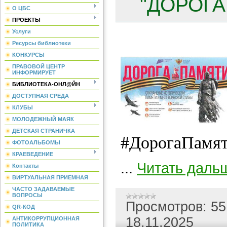
"ДОРОГА
О ЦБС
ПРОЕКТЫ
Услуги
Ресурсы библиотеки
КОНКУРСЫ
ПРАВОВОЙ ЦЕНТР
ИНФОРМИРУЕТ
БИБЛИОТЕКА-ОНЛ@ЙН
ДОСТУПНАЯ СРЕДА
КЛУБЫ
МОЛОДЕЖНЫЙ МАЯК
ДЕТСКАЯ СТРАНИЧКА
#ДорогаПамя
ФОТОАЛЬБОМЫ
КРАЕВЕДЕНИЕ
...
Читать даль
Контакты
ВИРТУАЛЬНАЯ ПРИЕМНАЯ
ЧАСТО ЗАДАВАЕМЫЕ
ВОПРОСЫ
Просмотров:
55
QR-КОД
18.11.2025
АНТИКОРРУПЦИОННАЯ
ПОЛИТИКА