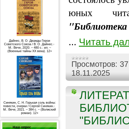
юных читат
"Библиотека
...
Читать да
Дайнес, В. О. Дважды Герои
Советского Союза / В. О. Дайнес.-
М.: Вече, 2020. – 480 с.: ил. –
(Военные тайны ХХ века). 12+
Просмотров:
37
18.11.2025
ЛИТЕРА
Синякин, С. Н. Горькая соль войны:
БИБЛИО
повести, очерки / Сергей Синякин.-
М.: Вече, 2021. – 384 с. – (Волжский
роман). 12+
"БИБЛИО
Наш опрос