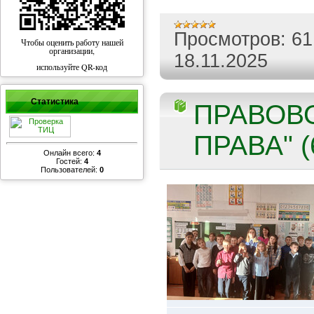
Просмотров:
61
Чтобы оценить работу нашей
организации,
18.11.2025
используйте QR-код
Статистика
ПРАВОВО
ПРАВА" (
Онлайн всего:
4
Гостей:
4
Пользователей:
0