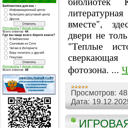
библиотек К
Библиотека для вас :
литературна
Информационный центр
Культурно-досуговый центр
Другое
вместе", зде
Результаты
|
Архив опросов
двери не тол
Всего ответов:
44
Где вы чаще всего берете книги?
В библиотеке
"Теплые ис
Скачиваю из Сети
Читаю в Интернете
сверкающая 
Беру почитать у друзей
Покупаю
фотозона.
...
Ч
Результаты
|
Архив опросов
Всего ответов:
48
Просмотров:
48
Дата:
19.12.202
ИГРОВА