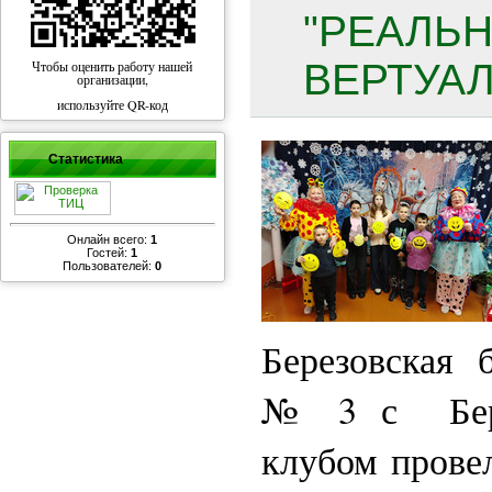
"РЕАЛЬ
ВЕРТУАЛ
Чтобы оценить работу нашей
организации,
используйте QR-код
Статистика
Онлайн всего:
1
Гостей:
1
Пользователей:
0
Березовская 
№ 3 с Бере
клубом прове