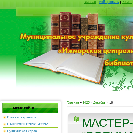
Главная
|
Мой профиль
|
Регист
Главная
»
2025
»
Декабрь
»
19
Меню сайта
Главная страница
МАСТЕР
НАЦПРОЕКТ "КУЛЬТУРА"
Пушкинская карта