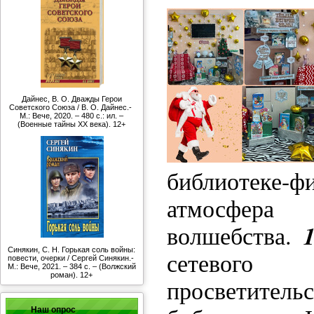
Дайнес, В. О. Дважды Герои
Советского Союза / В. О. Дайнес.-
М.: Вече, 2020. – 480 с.: ил. –
(Военные тайны ХХ века). 12+
библиотеке-
атмосфера 
волшебства.
Синякин, С. Н. Горькая соль войны:
сетевог
повести, очерки / Сергей Синякин.-
М.: Вече, 2021. – 384 с. – (Волжский
роман). 12+
просветите
Наш опрос