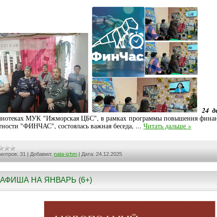
24 де
лиотеках МУК "Ижморская ЦБС", в рамках программы повышения фина
тности "ФИНЧАС", состоялась важная беседа,
...
Читать дальше »
мотров:
31
|
Добавил:
nata-izhm
|
Дата:
24.12.2025
АФИША НА ЯНВАРЬ (6+)