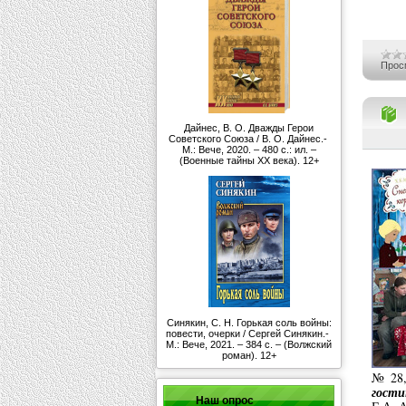
Прос
Дайнес, В. О. Дважды Герои
Советского Союза / В. О. Дайнес.-
М.: Вече, 2020. – 480 с.: ил. –
(Военные тайны ХХ века). 12+
Синякин, С. Н. Горькая соль войны:
повести, очерки / Сергей Синякин.-
М.: Вече, 2021. – 384 с. – (Волжский
роман). 12+
№ 28,
гости
Наш опрос