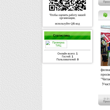
Прос
Чтобы оценить работу нашей
организации,
используйте QR-код
Статистика
Онлайн всего:
1
Гостей:
1
Пользователей:
0
филиа
просв
"Чит
Участ
Прос