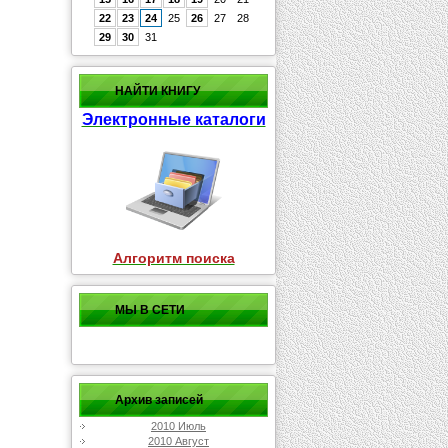
22
23
24
25
26
27
28
29
30
31
НАЙТИ КНИГУ
Электронные каталоги
Алгоритм поиска
МЫ В СЕТИ
Архив записей
2010 Июль
2010 Август