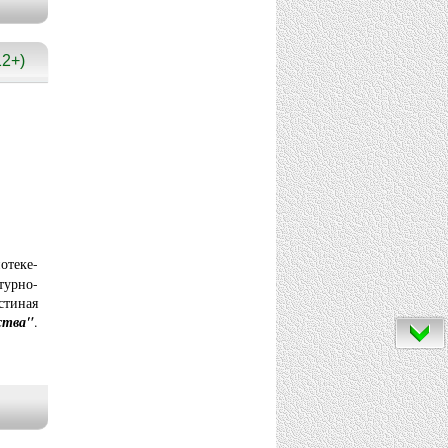
2+)
теке-
турно-
стиная
ства"
.