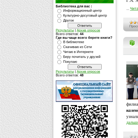
Г.А. 
Библиотека для вас :
...
Чита
Информационный центр
Культурно-досуговый центр
Другое
Прос
Результаты
|
Архив опросов
Всего ответов:
44
Где вы чаще всего берете книги?
В библиотеке
Скачиваю из Сети
Читаю в Интернете
Беру почитать у друзей
Покупаю
Результаты
|
Архив опросов
Всего ответов:
48
фили
кален
узнал
дальш