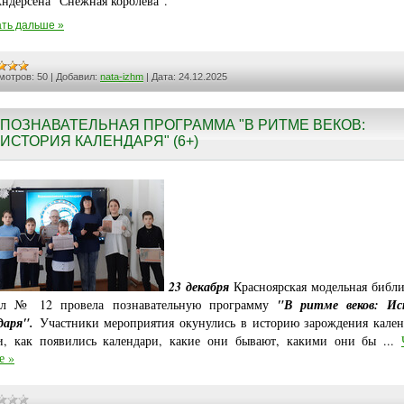
Андерсена "Снежная королева".
ть дальше »
мотров:
50
|
Добавил:
nata-izhm
|
Дата:
24.12.2025
ПОЗНАВАТЕЛЬНАЯ ПРОГРАММА "В РИТМЕ ВЕКОВ:
ИСТОРИЯ КАЛЕНДАРЯ" (6+)
23 декабря
Красноярская модельная библи
ал № 12 провела познавательную программу
"В ритме веков: Ис
даря".
Участники мероприятия окунулись в историю зарождения кален
и, как появились календари, какие они бывают, какими они бы
...
е »