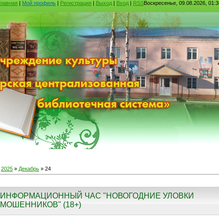
Главная
|
Мой профиль
|
Регистрация
|
Выход
|
Вход
|
RSS
Воскресенье, 09.08.2026, 01:3
»
2025
»
Декабрь
»
24
ИНФОРМАЦИОННЫЙ ЧАС "НОВОГОДНИЕ УЛОВКИ
МОШЕННИКОВ" (18+)