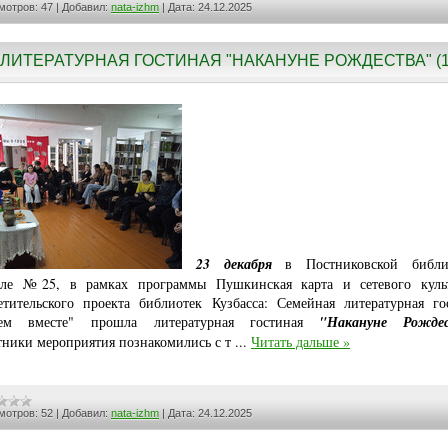
мотров:
47
|
Добавил:
nata-izhm
|
Дата:
24.12.2025
ЛИТЕРАТУРНАЯ ГОСТИНАЯ "НАКАНУНЕ РОЖДЕСТВА" (1
23 декабря
в Постниковской библио
ле №25, в рамках программы Пушкинская карта и сетевого куль
етительского проекта библиотек Кузбасса: Семейная литературная го
аем вместе" прошла литературная гостиная
"Накануне Рожде
ники мероприятия познакомились с т
...
Читать дальше »
мотров:
52
|
Добавил:
nata-izhm
|
Дата:
24.12.2025