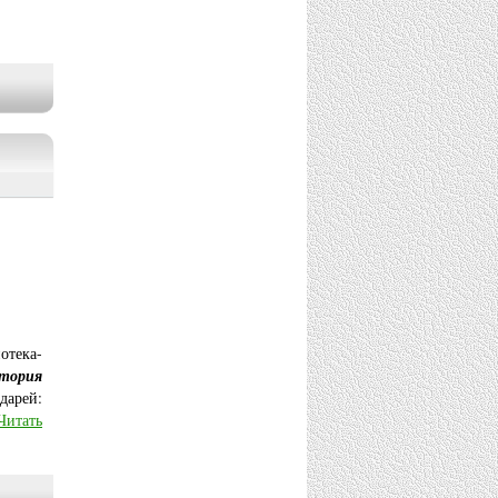
отека-
тория
дарей:
Читать