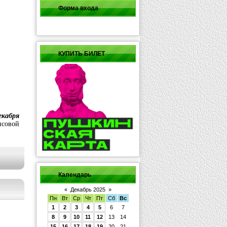
Форма входа
КУПИТЬ БИЛЕТ
кабря
нсовой
Календарь
«
Декабрь 2025
»
Пн
Вт
Ср
Чт
Пт
Сб
Вс
1
2
3
4
5
6
7
8
9
10
11
12
13
14
15
16
17
18
19
20
21