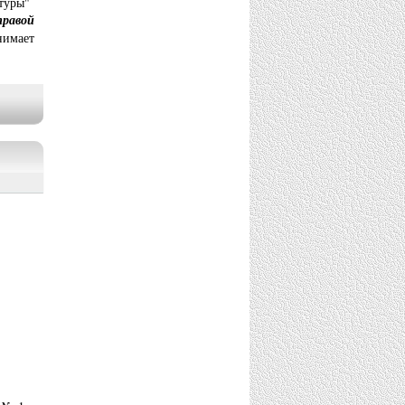
ьтуры"
равой
нимает