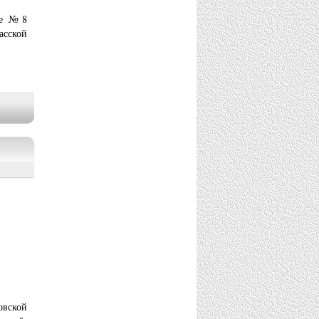
але №8
асской
овской