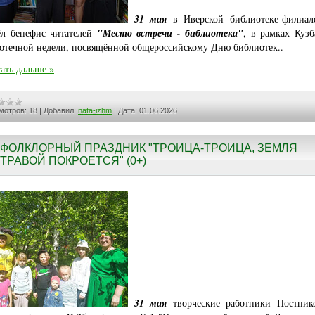
31 мая
в Иверской библиотеке-фили
л бенефис читателей
"Место встречи - библиотека"
, в рамках Кузб
отечной недели, посвящённой общероссийскому Дню библиотек..
ать дальше »
мотров:
18
|
Добавил:
nata-izhm
|
Дата:
01.06.2026
ФОЛКЛОРНЫЙ ПРАЗДНИК "ТРОИЦА-ТРОИЦА, ЗЕМЛЯ
ТРАВОЙ ПОКРОЕТСЯ" (0+)
31 мая
творческие работники Постник