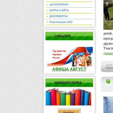
АНТИТЕРРОР
КАРТА САЙТА
ДОКУМЕНТЫ
Участникам СВО
детей
СОБЫТИЯ
прог
друже
Участ
дальш
Прос
АФИША АВГУСТ
КНИЖНАЯ ПОЛКА