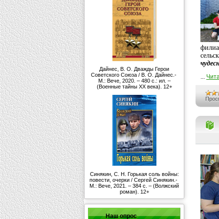
филиа
сельс
чудес
Дайнес, В. О. Дважды Герои
Советского Союза / В. О. Дайнес.-
...
Чита
М.: Вече, 2020. – 480 с.: ил. –
(Военные тайны ХХ века). 12+
Прос
Синякин, С. Н. Горькая соль войны:
повести, очерки / Сергей Синякин.-
М.: Вече, 2021. – 384 с. – (Волжский
роман). 12+
Наш опрос