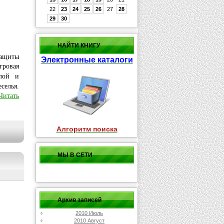
22
23
24
25
26
27
28
29
30
НАЙТИ КНИГУ
ащиты
Электронные каталоги
гровая
лой и
селья.
Читать
Алгоритм поиска
МЫ В СЕТИ
Архив записей
2010 Июль
2010 Август