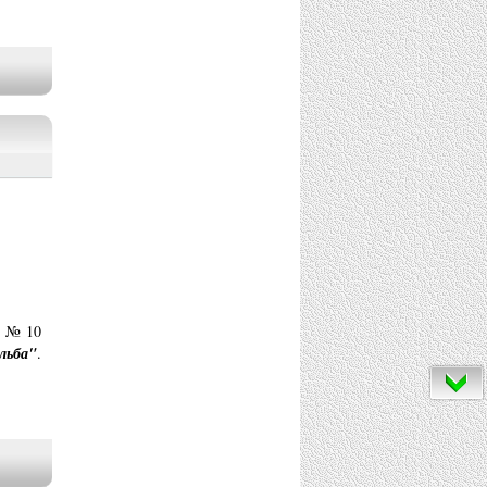
е № 10
льба"
.