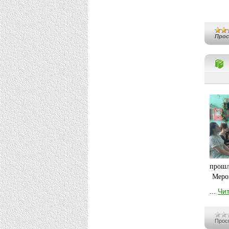
Про
прош
Мероп
...
Чит
Прос