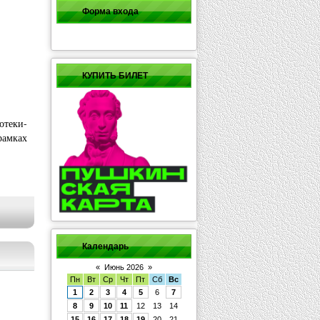
Форма входа
КУПИТЬ БИЛЕТ
отеки-
 рамках
Календарь
«
Июнь 2026
»
Пн
Вт
Ср
Чт
Пт
Сб
Вс
1
2
3
4
5
6
7
8
9
10
11
12
13
14
15
16
17
18
19
20
21