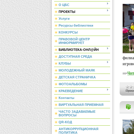
О ЦБС
ПРОЕКТЫ
Услуги
Ресурсы библиотеки
КОНКУРСЫ
ПРАВОВОЙ ЦЕНТР
ИНФОРМИРУЕТ
БИБЛИОТЕКА-ОНЛ@ЙН
ДОСТУПНАЯ СРЕДА
филиа
игров
КЛУБЫ
МОЛОДЕЖНЫЙ МАЯК
...
Чит
ДЕТСКАЯ СТРАНИЧКА
ФОТОАЛЬБОМЫ
Прос
КРАЕВЕДЕНИЕ
Контакты
ВИРТУАЛЬНАЯ ПРИЕМНАЯ
ЧАСТО ЗАДАВАЕМЫЕ
ВОПРОСЫ
QR-КОД
АНТИКОРРУПЦИОННАЯ
ПОЛИТИКА