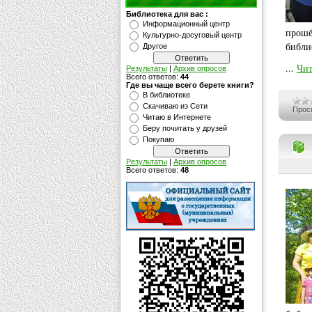
Библиотека для вас :
Информационный центр
прошё
Культурно-досуговый центр
библи
Другое
...
Чит
Результаты
|
Архив опросов
Всего ответов:
44
Где вы чаще всего берете книги?
В библиотеке
Скачиваю из Сети
Прос
Читаю в Интернете
Беру почитать у друзей
Покупаю
Результаты
|
Архив опросов
Всего ответов:
48