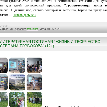
отеки-филиала №25 и филиала №1 "Постниковский сельский Дом кул
ли для детей
фольклорный праздник
"Троица-троица, земля т
ется"
.
С давних поp, словно белокрылая вестница, берёза по праву за
 главн
...
Читать дальше »
мотров:
78
|
Добавил:
nata-izhm
|
Дата:
01.06.2026
ЛИТЕРАТУРНАЯ ГОСТИНАЯ "ЖИЗНЬ И ТВОРЧЕСТВО
СТЕПАНА ТОРБОКОВА" (12+)