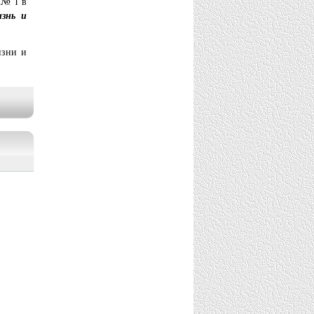
 № 1 в
знь и
изни и