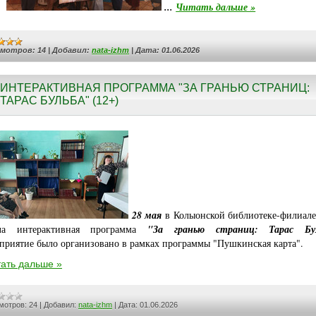
...
Читать дальше »
смотров:
14
|
Добавил:
nata-izhm
|
Дата:
01.06.2026
ИНТЕРАКТИВНАЯ ПРОГРАММА "ЗА ГРАНЬЮ СТРАНИЦ:
ТАРАС БУЛЬБА" (12+)
28 мая
в Колыонской библиотеке-филиал
ла интерактивная программа
"За гранью страниц: Тарас Бу
риятие было организовано в рамках программы "Пушкинская карта"
.
ать дальше »
мотров:
24
|
Добавил:
nata-izhm
|
Дата:
01.06.2026