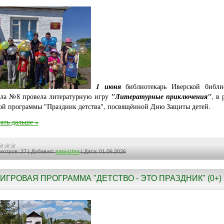
1 июня
библиотекарь Иверской библи
ла №8 провела литературную игру
"Литературные приключения"
, в
ой программы "Праздник детства", посвящённой Дню Защиты детей.
ать дальше »
мотров:
27
|
Добавил:
nata-izhm
|
Дата:
01.06.2026
ИГРОВАЯ ПРОГРАММА "ДЕТСТВО - ЭТО ПРАЗДНИК" (0+)