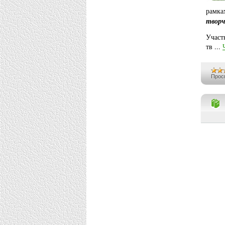
рамка
творч
Участ
тв
...
Прос