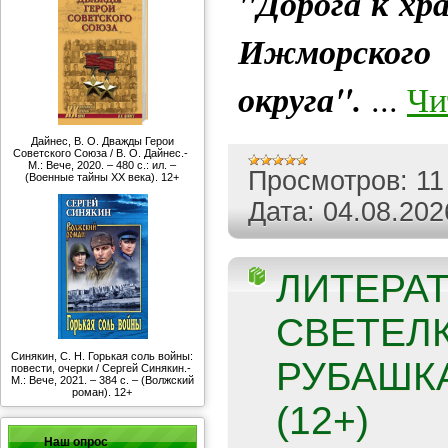
"Дорога к хр
Ижморского
округа".
...
Чи
Дайнес, В. О. Дважды Герои
Советского Союза / В. О. Дайнес.-
М.: Вече, 2020. – 480 с.: ил. –
Просмотров:
11
(Военные тайны ХХ века). 12+
Дата:
04.08.202
ЛИТЕРА
СВЕТЕЛК
Синякин, С. Н. Горькая соль войны:
РУБАШК
повести, очерки / Сергей Синякин.-
М.: Вече, 2021. – 384 с. – (Волжский
роман). 12+
(12+)
Наш опрос