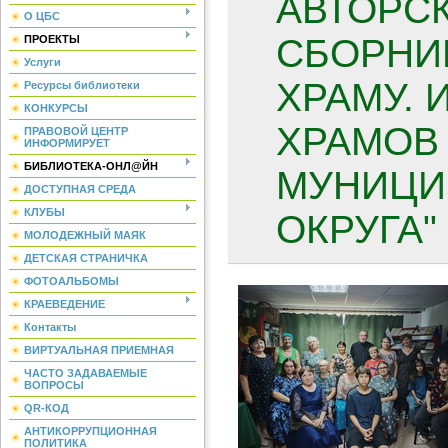
АВТОРС
О ЦБС
СБОРНИК
ПРОЕКТЫ
Услуги
ХРАМУ. 
Ресурсы библиотеки
КОНКУРСЫ
ХРАМОВ
ПРАВОВОЙ ЦЕНТР
ИНФОРМИРУЕТ
БИБЛИОТЕКА-ОНЛ@ЙН
МУНИЦИ
ДОСТУПНАЯ СРЕДА
КЛУБЫ
ОКРУГА" 
МОЛОДЕЖНЫЙ МАЯК
ДЕТСКАЯ СТРАНИЧКА
ФОТОАЛЬБОМЫ
КРАЕВЕДЕНИЕ
Контакты
ВИРТУАЛЬНАЯ ПРИЕМНАЯ
ЧАСТО ЗАДАВАЕМЫЕ
ВОПРОСЫ
QR-КОД
АНТИКОРРУПЦИОННАЯ
ПОЛИТИКА