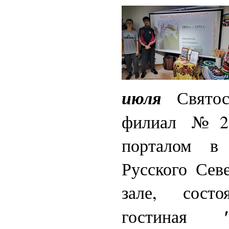
июля
Святосл
филиал №27
порталом в
Русского Сев
зале, состо
гостиная