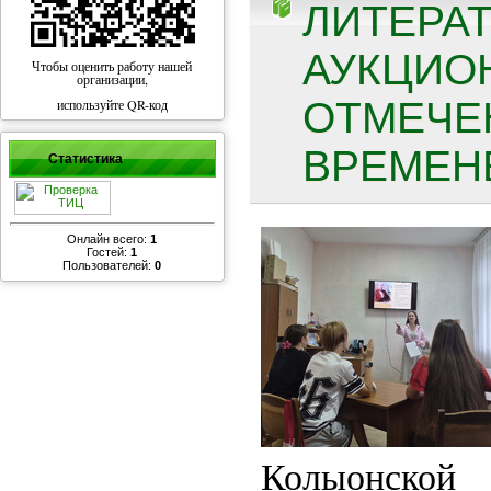
ЛИТЕРА
АУКЦИОН
Чтобы оценить работу нашей
организации,
ОТМЕЧЕ
используйте QR-код
ВРЕМЕНЕ
Статистика
Онлайн всего:
1
Гостей:
1
Пользователей:
0
Колыонской 