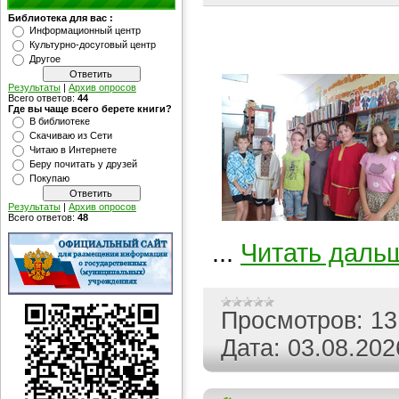
Библиотека для вас :
Информационный центр
Культурно-досуговый центр
Другое
Результаты
|
Архив опросов
Всего ответов:
44
Где вы чаще всего берете книги?
В библиотеке
Скачиваю из Сети
Читаю в Интернете
Беру почитать у друзей
Покупаю
Результаты
|
Архив опросов
Всего ответов:
48
...
Читать даль
Просмотров:
13
Дата:
03.08.202