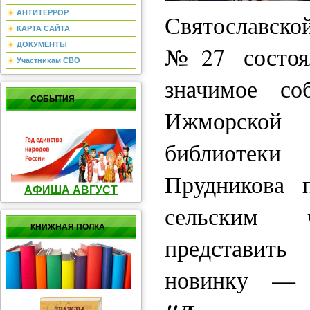
АНТИТЕРРОР
Святославско
КАРТА САЙТА
ДОКУМЕНТЫ
№27 состоял
Участникам СВО
значимое со
СОБЫТИЯ
Ижморско
библиоте
Прудникова 
АФИША АВГУСТ
сельским ч
КНИЖНАЯ ПОЛКА
представи
новинку — 