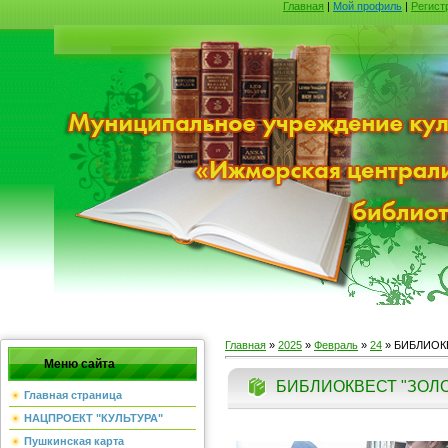
Главная
|
Мой профиль
|
Регист
Главная
»
2025
»
Февраль
»
24
» БИБЛИОК
Меню сайта
БИБЛИОКВЕСТ "ЗОЛО
Главная страница
НАЦПРОЕКТ "КУЛЬТУРА"
Пушкинская карта