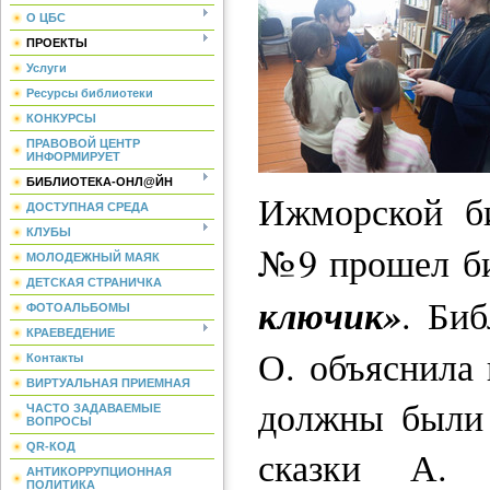
О ЦБС
ПРОЕКТЫ
Услуги
Ресурсы библиотеки
КОНКУРСЫ
ПРАВОВОЙ ЦЕНТР
ИНФОРМИРУЕТ
БИБЛИОТЕКА-ОНЛ@ЙН
Ижморской би
ДОСТУПНАЯ СРЕДА
КЛУБЫ
№9 прошел б
МОЛОДЕЖНЫЙ МАЯК
ДЕТСКАЯ СТРАНИЧКА
ключик»
. Биб
ФОТОАЛЬБОМЫ
КРАЕВЕДЕНИЕ
О. объяснила 
Контакты
ВИРТУАЛЬНАЯ ПРИЕМНАЯ
должны были 
ЧАСТО ЗАДАВАЕМЫЕ
ВОПРОСЫ
QR-КОД
сказки А. 
АНТИКОРРУПЦИОННАЯ
ПОЛИТИКА