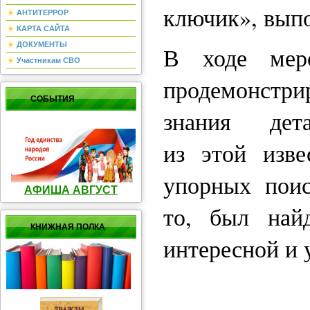
ключик», выпо
АНТИТЕРРОР
КАРТА САЙТА
ДОКУМЕНТЫ
В ходе меро
Участникам СВО
продемонст
СОБЫТИЯ
знания дет
из этой изве
упорных поис
АФИША АВГУСТ
то, был найд
КНИЖНАЯ ПОЛКА
интересной и 