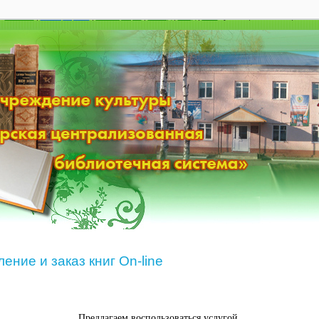
Главная
|
Мой профиль
|
Регистрация
|
Выход
|
Вход
|
RSS
Суббота, 08.08.2026, 06:34
ение и заказ книг On-line
Предлагаем воспользоваться услугой,