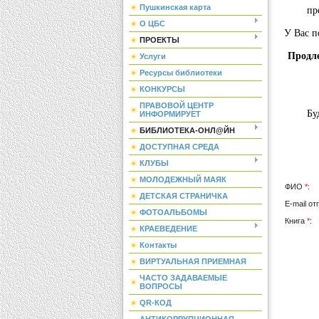
Пушкинская карта
пре
О ЦБС
У Вас п
ПРОЕКТЫ
Продле
Услуги
Ресурсы библиотеки
КОНКУРСЫ
ПРАВОВОЙ ЦЕНТР
Будьт
ИНФОРМИРУЕТ
БИБЛИОТЕКА-ОНЛ@ЙН
ДОСТУПНАЯ СРЕДА
КЛУБЫ
МОЛОДЕЖНЫЙ МАЯК
ФИО
*
:
ДЕТСКАЯ СТРАНИЧКА
E-mail о
ФОТОАЛЬБОМЫ
Книга
*
:
КРАЕВЕДЕНИЕ
Контакты
ВИРТУАЛЬНАЯ ПРИЕМНАЯ
ЧАСТО ЗАДАВАЕМЫЕ
ВОПРОСЫ
QR-КОД