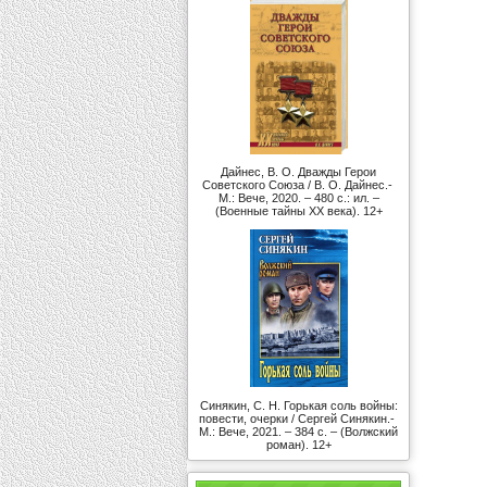
Дайнес, В. О. Дважды Герои
Советского Союза / В. О. Дайнес.-
М.: Вече, 2020. – 480 с.: ил. –
(Военные тайны ХХ века). 12+
Синякин, С. Н. Горькая соль войны:
повести, очерки / Сергей Синякин.-
М.: Вече, 2021. – 384 с. – (Волжский
роман). 12+