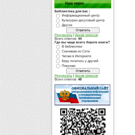
Наш опрос
Библиотека для вас :
Информационный центр
Культурно-досуговый центр
Другое
Результаты
|
Архив опросов
Всего ответов:
44
Где вы чаще всего берете книги?
В библиотеке
Скачиваю из Сети
Читаю в Интернете
Беру почитать у друзей
Покупаю
Результаты
|
Архив опросов
Всего ответов:
48