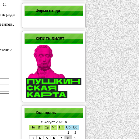
. С.
Форма входа
ять ряды
ментов,
КУПИТЬ БИЛЕТ
ечение
Календарь
«
Август 2026
»
Пн
Вт
Ср
Чт
Пт
Сб
Вс
1
2
3
4
5
6
7
8
9