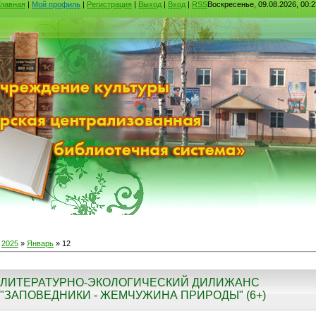
Главная
|
Мой профиль
|
Регистрация
|
Выход
|
Вход
|
RSS
Воскресенье, 09.08.2026, 00:2
»
2025
»
Январь
»
12
ЛИТЕРАТУРНО-ЭКОЛОГИЧЕСКИЙ ДИЛИЖАНС
"ЗАПОВЕДНИКИ - ЖЕМЧУЖИНА ПРИРОДЫ" (6+)