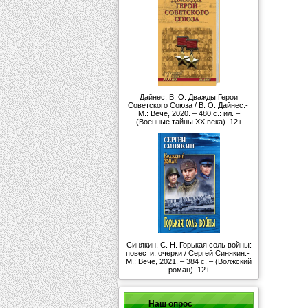
Дайнес, В. О. Дважды Герои
Советского Союза / В. О. Дайнес.-
М.: Вече, 2020. – 480 с.: ил. –
(Военные тайны ХХ века). 12+
Синякин, С. Н. Горькая соль войны:
повести, очерки / Сергей Синякин.-
М.: Вече, 2021. – 384 с. – (Волжский
роман). 12+
Наш опрос