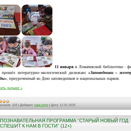
11 января
в Ломачевской библиотеке - ф
прошёл литературно-экологический дилижанс
«Заповедники – жемч
оды»
, приуроченный ко Дню заповедников и национальных парков.
ать дальше »
мотров:
103
|
Добавил:
nata-izhm
|
Дата:
12.01.2025
ПОЗНАВАТЕЛЬНАЯ ПРОГРАММА "СТАРЫЙ НОВЫЙ ГОД
СПЕШИТ К НАМ В ГОСТИ" (12+)