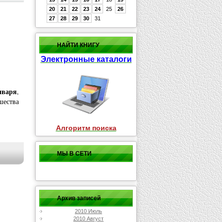
20
21
22
23
24
25
26
27
28
29
30
31
НАЙТИ КНИГУ
Электронные каталоги
нваря
,
шества
Алгоритм поиска
МЫ В СЕТИ
Архив записей
2010 Июль
2010 Август