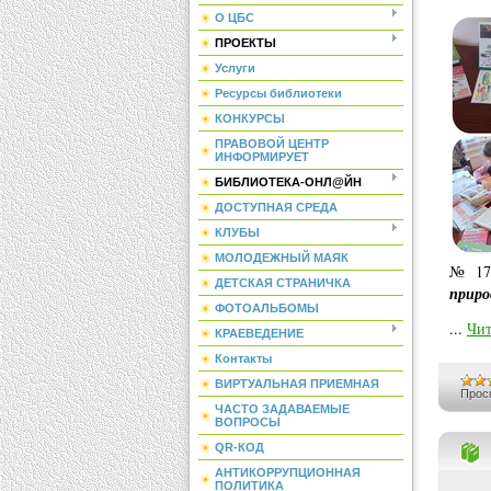
О ЦБС
ПРОЕКТЫ
Услуги
Ресурсы библиотеки
КОНКУРСЫ
ПРАВОВОЙ ЦЕНТР
ИНФОРМИРУЕТ
БИБЛИОТЕКА-ОНЛ@ЙН
ДОСТУПНАЯ СРЕДА
КЛУБЫ
МОЛОДЕЖНЫЙ МАЯК
№ 17 
ДЕТСКАЯ СТРАНИЧКА
прир
ФОТОАЛЬБОМЫ
...
Чит
КРАЕВЕДЕНИЕ
Контакты
ВИРТУАЛЬНАЯ ПРИЕМНАЯ
Прос
ЧАСТО ЗАДАВАЕМЫЕ
ВОПРОСЫ
QR-КОД
АНТИКОРРУПЦИОННАЯ
ПОЛИТИКА