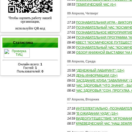
08:53
ТЕМАТИЧЕСКИЙ ЧАС (6+)
09 Апреля, Четверг
Чтобы оценить работу нашей
организации,
17:18
ПОЗНАВАТЕЛЬНАЯ ИГРА - ВИКТОР
используйте QR-код
17:10
ПОЗНАВАТЕЛЬНЫЙ ЧАС "КОСМИЧЕ
17:01
ПОЗНАВАТЕЛЬНОЕ МЕРОПРИЯТИЕ 
16:44
ПОЗНАВАТЕЛЬНАЯ ПРОГРАММА "К
Статистика
09:40
КВЕСТ "КОСМИЧЕСКОЕ ПУТЕШЕСТВ
09:30
ПОЗНАВАТЕЛЬНЫЙ ЧАС "КОСМИЧЕС
08:36
ОБЗОР КНИЖНОЙ ВЫСТАВКИ "НА 
08 Апреля, Среда
Онлайн всего:
1
Гостей:
1
15:58
"ДЕНЕЖНЫЙ ЛАБИРИНТ" (18+)
Пользователей:
0
14:25
ДЕНЬ ИНФОРМАЦИИ (18+)
09:01
ЗАСЕДАНИЕ КЛУБА "ЗАВАЛИНКА" (1
08:52
ЧАС ЗДОРОВЬЯ "ЧТО ЗНАЧИТ - БЫ
08:42
ЧАС ЗДОРОВЬЯ "СОН, ПРОГУЛКА, 
07 Апреля, Вторник
17:18
ИНТЕЛЛЕКТУАЛЬНО -ПОЗНАВАТЕЛЬ
16:39
"В ОЖИДАНИИ ЧУДА" (18+)
14:59
ВИДЕОПУТЕШЕСТВИЕ "ИГРОМАНИЯ 
08:57
КРАЕВЕДЧЕСКИЙ ЧАС "НАШ ЗЕМЛЯК