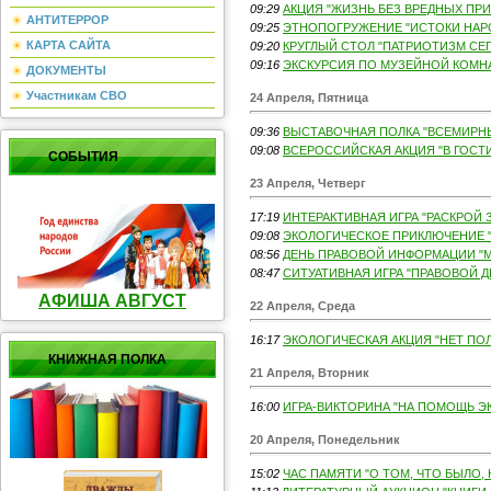
09:29
АКЦИЯ "ЖИЗНЬ БЕЗ ВРЕДНЫХ ПРИВ
АНТИТЕРРОР
09:25
ЭТНОПОГРУЖЕНИЕ "ИСТОКИ НАРО
КАРТА САЙТА
09:20
КРУГЛЫЙ СТОЛ "ПАТРИОТИЗМ СЕГО
09:16
ЭКСКУРСИЯ ПО МУЗЕЙНОЙ КОМНАТ
ДОКУМЕНТЫ
Участникам СВО
24 Апреля, Пятница
09:36
ВЫСТАВОЧНАЯ ПОЛКА "ВСЕМИРНЫЙ
09:08
ВСЕРОССИЙСКАЯ АКЦИЯ "В ГОСТИ 
СОБЫТИЯ
23 Апреля, Четверг
17:19
ИНТЕРАКТИВНАЯ ИГРА "РАСКРОЙ З
09:08
ЭКОЛОГИЧЕСКОЕ ПРИКЛЮЧЕНИЕ "
08:56
ДЕНЬ ПРАВОВОЙ ИНФОРМАЦИИ "М
08:47
СИТУАТИВНАЯ ИГРА "ПРАВОВОЙ ДЕ
АФИША АВГУСТ
22 Апреля, Среда
16:17
ЭКОЛОГИЧЕСКАЯ АКЦИЯ "НЕТ ПО
КНИЖНАЯ ПОЛКА
21 Апреля, Вторник
16:00
ИГРА-ВИКТОРИНА "НА ПОМОЩЬ ЭК
20 Апреля, Понедельник
15:02
ЧАС ПАМЯТИ "О ТОМ, ЧТО БЫЛО, Н