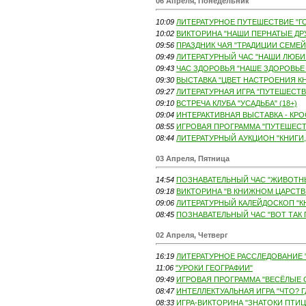
06 Апреля, Понедельник
10:09
ЛИТЕРАТУРНОЕ ПУТЕШЕСТВИЕ "ГО
10:02
ВИКТОРИНА "НАШИ ПЕРНАТЫЕ ДРУ
09:56
ПРАЗДНИК ЧАЯ "ТРАДИЦИИ СЕМЕЙ
09:49
ЛИТЕРАТУРНЫЙ ЧАС "НАШИ ЛЮБИМ
09:43
ЧАС ЗДОРОВЬЯ "НАШЕ ЗДОРОВЬЕ В
09:30
ВЫСТАВКА "ЦВЕТ НАСТРОЕНИЯ КН
09:27
ЛИТЕРАТУРНАЯ ИГРА "ПУТЕШЕСТВ
09:10
ВСТРЕЧА КЛУБА "УСАДЬБА" (18+)
09:04
ИНТЕРАКТИВНАЯ ВЫСТАВКА - КРО
08:55
ИГРОВАЯ ПРОГРАММА "ПУТЕШЕСТВ
08:44
ЛИТЕРАТУРНЫЙ АУКЦИОН "КНИГИ,
03 Апреля, Пятница
14:54
ПОЗНАВАТЕЛЬНЫЙ ЧАС "ЖИВОТНЫЕ
09:18
ВИКТОРИНА "В КНИЖНОМ ЦАРСТВЕ
09:06
ЛИТЕРАТУРНЫЙ КАЛЕЙДОСКОП "КН
08:45
ПОЗНАВАТЕЛЬНЫЙ ЧАС "ВОТ ТАК ПТ
02 Апреля, Четверг
16:19
ЛИТЕРАТУРНОЕ РАССЛЕДОВАНИЕ "
11:06
"УРОКИ ГЕОГРАФИИ"
09:49
ИГРОВАЯ ПРОГРАММА "ВЕСЁЛЫЕ С
08:47
ИНТЕЛЛЕКТУАЛЬНАЯ ИГРА "ЧТО? ГД
08:33
ИГРА-ВИКТОРИНА "ЗНАТОКИ ПТИЦ"