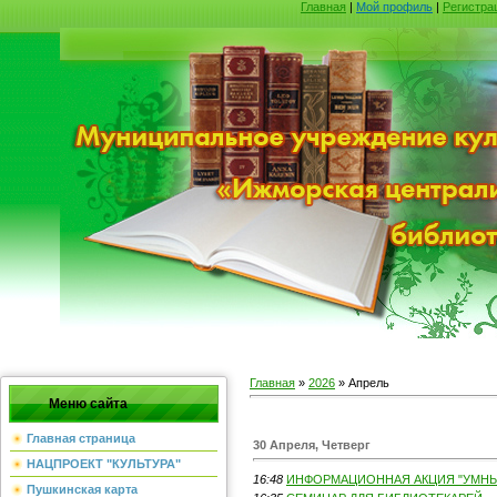
Главная
|
Мой профиль
|
Регистра
Главная
»
2026
»
Апрель
Меню сайта
Главная страница
30 Апреля, Четверг
НАЦПРОЕКТ "КУЛЬТУРА"
16:48
ИНФОРМАЦИОННАЯ АКЦИЯ "УМНЫЕ
Пушкинская карта