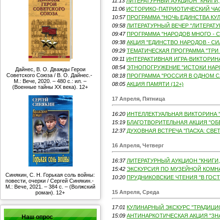
11:13
ЛИТЕРАТУРНЫЙ АУКЦИОН "КНИГИ,
11:06
ИСТОРИКО-ПАТРИОТИЧЕСКИЙ ЧАС 
10:57
ПРОГРАММА "НОЧЬ ЕДИНСТВА КУЛЬ
09:58
ЛИТЕРАТУРНЫЙ ВЕЧЕР "ЛИТЕРАТУР
09:47
ПРОГРАММА "НАРОДОВ МНОГО - СТ
09:38
АКЦИЯ "ЕДИНСТВО НАРОДОВ - СИЛ
09:29
ТЕМАТИЧЕСКАЯ ПРОГРАММА "ТРИ 
09:11
ИНТЕРАКТИВНАЯ ИГРА-ВИКТОРИНА
08:54
ЭТНОПОГРУЖЕНИЕ "ИСТОКИ НАРО
Дайнес, В. О. Дважды Герои
Советского Союза / В. О. Дайнес.-
08:18
ПРОГРАММА "РОССИЯ В ОДНОМ СЛ
М.: Вече, 2020. – 480 с.: ил. –
08:05
АКЦИЯ ПАМЯТИ (12+)
(Военные тайны ХХ века). 12+
17 Апреля, Пятница
16:20
ИНТЕЛЛЕКТУАЛЬНАЯ ВИКТОРИНА "
15:19
БЛАГОТВОРИТЕЛЬНАЯ АКЦИЯ "ОБЕ
12:37
ДУХОВНАЯ ВСТРЕЧА "ПАСХА: СВЕТ,
16 Апреля, Четверг
16:37
ЛИТЕРАТУРНЫЙ АУКЦИОН "КНИГИ,
15:42
ЭКСКУРСИЯ ПО МУЗЕЙНОЙ КОМНАТ
Синякин, С. Н. Горькая соль войны:
10:20
ПРУДНИКОВСКИЕ ЧТЕНИЯ "В ГОСТЯ
повести, очерки / Сергей Синякин.-
М.: Вече, 2021. – 384 с. – (Волжский
15 Апреля, Среда
роман). 12+
17:01
КУЛИНАРНЫЙ ЭКСКУРС "ТРАДИЦИО
15:09
АНТИНАРКОТИЧЕСКАЯ АКЦИЯ "ЗНАТ
Наш опрос