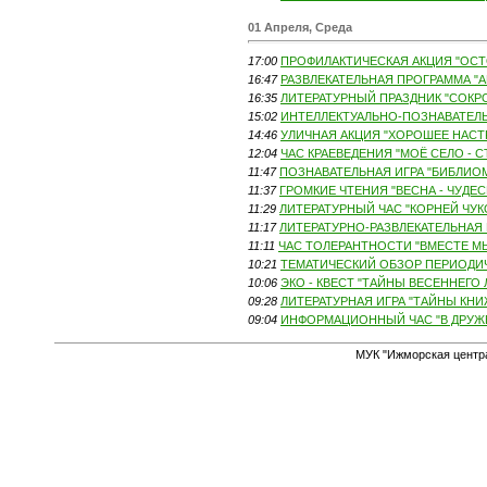
01 Апреля, Среда
17:00
ПРОФИЛАКТИЧЕСКАЯ АКЦИЯ "ОСТО
16:47
РАЗВЛЕКАТЕЛЬНАЯ ПРОГРАММА "А
16:35
ЛИТЕРАТУРНЫЙ ПРАЗДНИК "СОКРО
15:02
ИНТЕЛЛЕКТУАЛЬНО-ПОЗНАВАТЕЛЬН
14:46
УЛИЧНАЯ АКЦИЯ "ХОРОШЕЕ НАСТР
12:04
ЧАС КРАЕВЕДЕНИЯ "МОЁ СЕЛО - С
11:47
ПОЗНАВАТЕЛЬНАЯ ИГРА "БИБЛИОМ
11:37
ГРОМКИЕ ЧТЕНИЯ "ВЕСНА - ЧУДЕСН
11:29
ЛИТЕРАТУРНЫЙ ЧАС "КОРНЕЙ ЧУКО
11:17
ЛИТЕРАТУРНО-РАЗВЛЕКАТЕЛЬНАЯ 
11:11
ЧАС ТОЛЕРАНТНОСТИ "ВМЕСТЕ МЫ 
10:21
ТЕМАТИЧЕСКИЙ ОБЗОР ПЕРИОДИЧ
10:06
ЭКО - КВЕСТ "ТАЙНЫ ВЕСЕННЕГО Л
09:28
ЛИТЕРАТУРНАЯ ИГРА "ТАЙНЫ КНИ
09:04
ИНФОРМАЦИОННЫЙ ЧАС "В ДРУЖБЕ
МУК "Ижморская центр