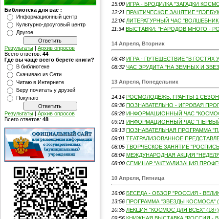
15:00
ИГРА - БРОДИЛКА "ЗАГАДКИ КОСМО
Библиотека для вас :
12:21
ПРАКТИЧЕСКОЕ ЗАНЯТИЕ "ЛЭПБУК"
Информационный центр
12:04
ЛИТЕРАТУРНЫЙ ЧАС "ВОЛШЕБНИК 
Культурно-досуговый центр
11:34
ВЫСТАВКИ: "НАРОДОВ МНОГО - РОД
Другое
14 Апреля, Вторник
Результаты
|
Архив опросов
Всего ответов:
44
08:48
ИГРА - ПУТЕШЕСТВИЕ "В ГОСТЯХ У
Где вы чаще всего берете книги?
В библиотеке
08:32
ЧАС ЭРУДИТА "НА ЗЕМНЫХ И ЗВЕЗ
Скачиваю из Сети
13 Апреля, Понедельник
Читаю в Интернете
Беру почитать у друзей
14:14
РОСМОЛОДЁЖЬ. ГРАНТЫ 1 СЕЗОН
Покупаю
09:36
ПОЗНАВАТЕЛЬНО - ИГРОВАЯ ПРОГР
Результаты
|
Архив опросов
09:28
ИНФОРМАЦИОННЫЙ ЧАС "КОСМОС -
Всего ответов:
48
09:21
ИНФОРМАЦИОННЫЙ ЧАС "ПЕРВЫЙ 
09:13
ПОЗНАВАТЕЛЬНАЯ ПРОГРАММА "ПА
09:01
ТЕАТРАЛИЗОВАННОЕ ПРЕДСТАВЛЕН
08:05
ТВОРЧЕСКОЕ ЗАНЯТИЕ "РОСПИСЬ 
08:04
МЕЖДУНАРОДНАЯ АКЦИЯ "НЕДЕЛЯ
08:00
СЕМИНАР "АКТУАЛИЗАЦИЯ ПРОФЕ
10 Апреля, Пятница
16:06
БЕСЕДА - ОБЗОР "РОССИЯ - ВЕЛИК
13:56
ПРОГРАММА "ЗВЕЗДЫ КОСМОСА" (
10:35
ЛЕКЦИЯ "КОСМОС ДЛЯ ВСЕХ" (18+)
09:56
КНИЖНАЯ ВЫСТАВКА "РОССИЯ - ВЕ