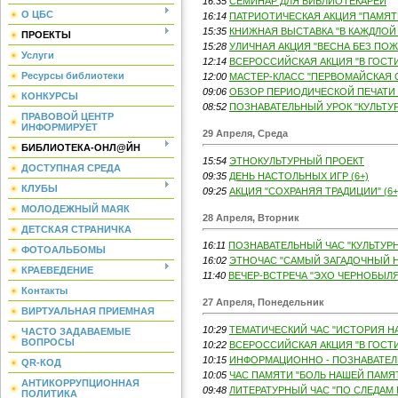
16:35
СЕМИНАР ДЛЯ БИБЛИОТЕКАРЕЙ
О ЦБС
16:14
ПАТРИОТИЧЕСКАЯ АКЦИЯ "ПАМЯТЬ"
15:35
КНИЖНАЯ ВЫСТАВКА "В КАЖДЛОЙ С
ПРОЕКТЫ
15:28
УЛИЧНАЯ АКЦИЯ "ВЕСНА БЕЗ ПОЖА
Услуги
12:14
ВСЕРОССИЙСКАЯ АКЦИЯ "В ГОСТИ 
Ресурсы библиотеки
12:00
МАСТЕР-КЛАСС "ПЕРВОМАЙСКАЯ О
09:06
ОБЗОР ПЕРИОДИЧЕСКОЙ ПЕЧАТИ (
КОНКУРСЫ
08:52
ПОЗНАВАТЕЛЬНЫЙ УРОК "КУЛЬТУР
ПРАВОВОЙ ЦЕНТР
ИНФОРМИРУЕТ
29 Апреля, Среда
БИБЛИОТЕКА-ОНЛ@ЙН
15:54
ЭТНОКУЛЬТУРНЫЙ ПРОЕКТ
ДОСТУПНАЯ СРЕДА
09:35
ДЕНЬ НАСТОЛЬНЫХ ИГР (6+)
КЛУБЫ
09:25
АКЦИЯ "СОХРАНЯЯ ТРАДИЦИИ" (6+
МОЛОДЕЖНЫЙ МАЯК
28 Апреля, Вторник
ДЕТСКАЯ СТРАНИЧКА
16:11
ПОЗНАВАТЕЛЬНЫЙ ЧАС "КУЛЬТУРН
ФОТОАЛЬБОМЫ
16:02
ЭТНОЧАС "САМЫЙ ЗАГАДОЧНЫЙ НА
КРАЕВЕДЕНИЕ
11:40
ВЕЧЕР-ВСТРЕЧА "ЭХО ЧЕРНОБЫЛЯ"
Контакты
27 Апреля, Понедельник
ВИРТУАЛЬНАЯ ПРИЕМНАЯ
10:29
ТЕМАТИЧЕСКИЙ ЧАС "ИСТОРИЯ НА
ЧАСТО ЗАДАВАЕМЫЕ
ВОПРОСЫ
10:22
ВСЕРОССИЙСКАЯ АКЦИЯ "В ГОСТИ 
10:15
ИНФОРМАЦИОННО - ПОЗНАВАТЕЛЬ
QR-КОД
10:05
ЧАС ПАМЯТИ "БОЛЬ НАШЕЙ ПАМЯТ
АНТИКОРРУПЦИОННАЯ
09:48
ЛИТЕРАТУРНЫЙ ЧАС "ПО СЛЕДАМ Г
ПОЛИТИКА