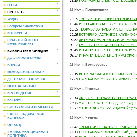
12:19
ПОЗНАВАТЕЛЬНЫЙ ЧАС "ВЕСЕЛЫЙ 
О ЦБС
29 Июня, Понедельник
ПРОЕКТЫ
Услуги
10:55
ЭКСКУРС В ИСТОРИЮ "ВЕКОВ СВЯ
10:46
ИНТЕРАКТИВНАЯ ВЫСТАВКА-ПРОГР
Ресурсы библиотеки
10:35
ТВОРЧЕСКАЯ РАБОТА "ЛЕТНЕЕ НАС
КОНКУРСЫ
10:25
ВСТРЕЧА УЧАСТНИКОВ КЛУБА "УСА
09:57
ЛИТЕРАТУРНАЯ ГОСТИНАЯ "ЖИВАЯ
ПРАВОВОЙ ЦЕНТР
ИНФОРМИРУЕТ
09:52
КУКОЛЬНЫЙ ТЕАТР ПО СКАЗКЕ "ТЕ
09:43
ИГРА-ПУТЕШЕСТВИЕ "В СТРАНУ З
БИБЛИОТЕКА-ОНЛ@ЙН
09:37
ИГРА-ПУТЕШЕСТВИЕ "ПИРАТСКАЯ В
ДОСТУПНАЯ СРЕДА
28 Июня, Воскресенье
КЛУБЫ
МОЛОДЕЖНЫЙ МАЯК
12:19
ВСТРЕЧА "МАРАФОН ОЛИМПИЙСКИХ
ДЕТСКАЯ СТРАНИЧКА
12:02
ПРОГРАММА "СЕКРЕТЫ ЧУВАШСКОГ
ФОТОАЛЬБОМЫ
26 Июня, Пятница
КРАЕВЕДЕНИЕ
12:13
АКЦИЯ "ЦЕНИ ЖИЗНЬ - ВЫБИРАЙ Б
Контакты
11:36
МАСТЕР-КЛАСС "СЕРДЦЕ ИЗ ЛАДОН
ВИРТУАЛЬНАЯ ПРИЕМНАЯ
10:27
ЭТНОВЕЧЕР "В КРУГУ ДРУЗЕЙ" (12+
ЧАСТО ЗАДАВАЕМЫЕ
25 Июня, Четверг
ВОПРОСЫ
QR-КОД
17:42
ЭКОЛОГИЧЕСКАЯ ВИКТОРИНА "НАЕ
АНТИКОРРУПЦИОННАЯ
17:13
ПРОГРАММА "ОЛИМПИЙСКИЙ ДЕНЬ"
ПОЛИТИКА