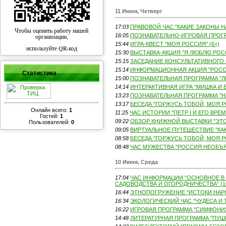
11 Июня, Четверг
17:03
ПРАВОВОЙ ЧАС "КАКИЕ ЗАКОНЫ НА
Чтобы оценить работу нашей
организации,
16:05
ПОЗНАВАТЕЛЬНО-ИГРОВАЯ ПРОГРА
15:44
ИГРА-КВЕСТ "МОЯ РОССИЯ" (6+)
используйте QR-код
15:30
ВЫСТАВКА-АКЦИЯ "Я ЛЮБЛЮ РОСС
15:15
ЗАСЕДАНИЕ КОНСУЛЬТАТИВНОГО 
15:14
ИНФОРМАЦИОННАЯ АКЦИЯ "РОССИЯ
Статистика
15:00
ПОЗНАВАТЕЛЬНАЯ ПРОГРАММА "ЛИ
14:14
ИНТЕРАКТИВНАЯ ИГРА "МИШКА И Е
13:23
ПОЗНАВАТЕЛЬНАЯ ПРОГРАММА "НА
13:17
БЕСЕДА "ГОРЖУСЬ ТОБОЙ, МОЯ РО
Онлайн всего:
1
11:25
ЧАС ИСТОРИИ "ПЕТР I И ЕГО ВРЕМЯ
Гостей:
1
09:22
ОБЗОР КНИЖНОЙ ВЫСТАВКИ "ЭТО 
Пользователей:
0
09:05
ВИРТУАЛЬНОЕ ПУТЕШЕСТВИЕ "КАК
08:58
БЕСЕДА "ГОРЖУСЬ ТОБОЙ, МОЯ РО
08:48
ЧАС МУЖЕСТВА "РОССИЯ НЕОБЪЯТ
10 Июня, Среда
17:04
ЧАС ИНФОРМАЦИИ "ОСНОВНОЕ В
САДОВОДСТВА И ОГОРОДНИЧЕСТВА" (1
16:44
ЭТНОПОГРУЖЕНИЕ "ИСТОКИ НАРО
16:34
ЭКОЛОГИЧЕСКИЙ ЧАС "ЧУДЕСА И Т
16:22
ИГРОВАЯ ПРОГРАММА "СИМФОНИЯ
14:48
ЛИТЕРАТУРНАЯ ПРОГРАММА "ПУШКИ