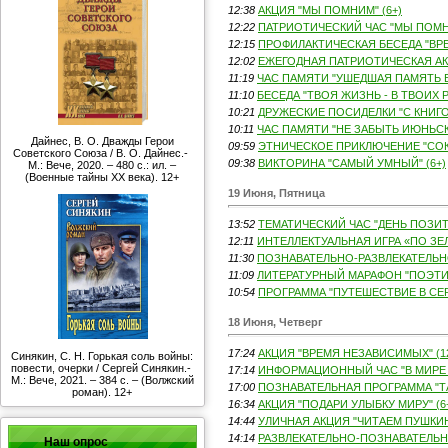
12:38
АКЦИЯ "МЫ ПОМНИМ" (6+)
12:22
ПАТРИОТИЧЕСКИЙ ЧАС "МЫ ПОМН
12:15
ПРОФИЛАКТИЧЕСКАЯ БЕСЕДА "ВРЕ
12:02
ЕЖЕГОДНАЯ ПАТРИОТИЧЕСКАЯ АКЦ
11:19
ЧАС ПАМЯТИ "УШЕДШАЯ ПАМЯТЬ Б
11:10
БЕСЕДА "ТВОЯ ЖИЗНЬ - В ТВОИХ РУ
10:21
ДРУЖЕСКИЕ ПОСИДЕЛКИ "С КНИГОЙ
10:11
ЧАС ПАМЯТИ "НЕ ЗАБЫТЬ ИЮНЬСКИ
Дайнес, В. О. Дважды Герои
09:59
ЭТНИЧЕСКОЕ ПРИКЛЮЧЕНИЕ "СОКР
Советского Союза / В. О. Дайнес.-
09:38
ВИКТОРИНА "САМЫЙ УМНЫЙ" (6+)
М.: Вече, 2020. – 480 с.: ил. –
(Военные тайны ХХ века). 12+
19 Июня, Пятница
13:52
ТЕМАТИЧЕСКИЙ ЧАС "ДЕНЬ ПОЗИТИ
12:11
ИНТЕЛЛЕКТУАЛЬНАЯ ИГРА «ПО ЗЕ
11:30
ПОЗНАВАТЕЛЬНО-РАЗВЛЕКАТЕЛЬНО
11:09
ЛИТЕРАТУРНЫЙ МАРАФОН "ПОЭТИЧ
10:54
ПРОГРАММА "ПУТЕШЕСТВИЕ В СЕР
18 Июня, Четверг
17:24
АКЦИЯ "ВРЕМЯ НЕЗАВИСИМЫХ" (1
Синякин, С. Н. Горькая соль войны:
повести, очерки / Сергей Синякин.-
17:14
ИНФОРМАЦИОННЫЙ ЧАС "В МИРЕ П
М.: Вече, 2021. – 384 с. – (Волжский
17:00
ПОЗНАВАТЕЛЬНАЯ ПРОГРАММА "Т
роман). 12+
16:34
АКЦИЯ "ПОДАРИ УЛЫБКУ МИРУ" (6
14:44
УЛИЧНАЯ АКЦИЯ "ЧИТАЕМ ПУШКИНА
14:14
РАЗВЛЕКАТЕЛЬНО-ПОЗНАВАТЕЛЬНА
Наш опрос