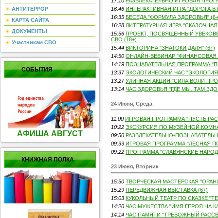
17:10
РАЗВЛЕКАТЕЛЬНО ИГРОВАЯ ПРОГР
АНТИТЕРРОР
16:46
ИНТЕРАКТИВНАЯ ИГРА "ДОРОГА В 
16:35
БЕСЕДА "ФОРМУЛА ЗДОРОВЬЯ" (6+
КАРТА САЙТА
16:28
ЛИТЕРАТУРНАЯ ИГРА "СКАЗОЧНАЯ 
ДОКУМЕНТЫ
15:56
ПРОЕКТ, ПОСВЯЩЕННЫЙ УВЕКОВ
СВО (18+)
Участникам СВО
15:44
ВИКТОРИНА "ЗНАТОКИ ДАЛЯ" (6+)
14:50
ОНЛАЙН-ВЕБИНАР "ФИНАНСОВАЯ К
14:19
ПОЗНАВАТЕЛЬНАЯ ПРОГРАММА "ПО
СОБЫТИЯ
13:37
ЭКОЛОГИЧЕСКИЙ ЧАС "ЭКОЛОГИЯ И
13:27
УЛИЧНАЯ АКЦИЯ "СИЛА ВОЛИ ПРО
13:14
ЧАС ЗДОРОВЬЯ "ГДЕ МЫ, ТАМ ЗДОР
24 Июня, Среда
11:00
ИГРОВАЯ ПРОГРАММА "ПУСТЬ РАС
10:22
ЭКСКУРСИЯ ПО МУЗЕЙНОЙ КОМНАТ
АФИША АВГУСТ
09:50
РАЗВЛЕКАТЕЛЬНО-ПОЗНАВАТЕЛЬНА
09:33
ИГРОВАЯ ПРОГРАММА "ЛЕСНАЯ ПО
09:22
ПРОГРАММА "СЛАВЯНСКИЕ НАРОДЫ
КНИЖНАЯ ПОЛКА
23 Июня, Вторник
15:50
ТВОРЧЕСКАЯ МАСТЕРСКАЯ "ОРАН
15:29
ПЕРЕДВИЖНАЯ ВЫСТАВКА (6+)
15:03
КУКОЛЬНЫЙ ТЕАТР ПО СКАЗКЕ "ТЕ
14:20
ЧАС МУЖЕСТВА "ИМЯ ГЕРОЯ НА КА
14:14
ЧАС ПАМЯТИ "ТРЕВОЖНЫЙ РАССВЕТ