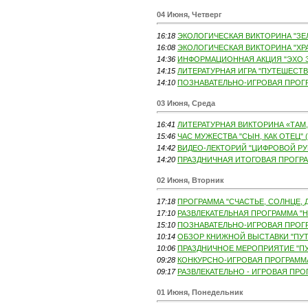
04 Июня, Четверг
16:18
ЭКОЛОГИЧЕСКАЯ ВИКТОРИНА "ЗЕЛ
16:08
ЭКОЛОГИЧЕСКАЯ ВИКТОРИНА "ХРА
14:36
ИНФОРМАЦИОННАЯ АКЦИЯ "ЭХО З
14:15
ЛИТЕРАТУРНАЯ ИГРА "ПУТЕШЕСТВ
14:10
ПОЗНАВАТЕЛЬНО-ИГРОВАЯ ПРОГР
03 Июня, Среда
16:41
ЛИТЕРАТУРНАЯ ВИКТОРИНА «ТАМ,
15:46
ЧАС МУЖЕСТВА "СЫН, КАК ОТЕЦ" (
14:42
ВИДЕО-ЛЕКТОРИЙ "ЦИФРОВОЙ РУБЛ
14:20
ПРАЗДНИЧНАЯ ИТОГОВАЯ ПРОГРАМ
02 Июня, Вторник
17:18
ПРОГРАММА "СЧАСТЬЕ, СОЛНЦЕ, Д
17:10
РАЗВЛЕКАТЕЛЬНАЯ ПРОГРАММА "Н
15:10
ПОЗНАВАТЕЛЬНО-ИГРОВАЯ ПРОГР
10:14
ОБЗОР КНИЖНОЙ ВЫСТАВКИ "ПУТ
10:06
ПРАЗДНИЧНОЕ МЕРОПРИЯТИЕ "ПУС
09:28
КОНКУРСНО-ИГРОВАЯ ПРОГРАММА 
09:17
РАЗВЛЕКАТЕЛЬНО - ИГРОВАЯ ПРО
01 Июня, Понедельник