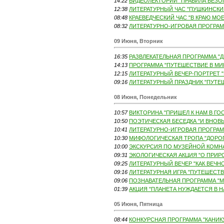
14:22
ВИДЕОЛЕКТОРИЙ "ПРАВИЛА БЕЗО
12:38
ЛИТЕРАТУРНЫЙ ЧАС "ПУШКИНСКИЙ
08:48
КРАЕВЕДЧЕСКИЙ ЧАС "В КРАЮ МО
08:32
ЛИТЕРАТУРНО-ИГРОВАЯ ПРОГРАММ
09 Июня, Вторник
16:35
РАЗВЛЕКАТЕЛЬНАЯ ПРОГРАММА "Д
14:13
ПРОГРАММА "ПУТЕШЕСТВИЕ В МИР
12:15
ЛИТЕРАТУРНЫЙ ВЕЧЕР-ПОРТРЕТ "
09:16
ЛИТЕРАТУРНЫЙ ПРАЗДНИК "ПУТЕШ
08 Июня, Понедельник
10:57
ВИКТОРИНА "ПРИШЕЛ К НАМ В ГОС
10:50
ПОЭТИЧЕСКАЯ БЕСЕДКА "И ВНОВЬ Я
10:41
ЛИТЕРАТУРНО-ИГРОВАЯ ПРОГРАММ
10:30
МИФОЛОГИЧЕСКАЯ ТРОПА "ДОРОГО
10:00
ЭКСКУРСИЯ ПО МУЗЕЙНОЙ КОМНАТ
09:31
ЭКОЛОГИЧЕСКАЯ АКЦИЯ "О ПРИРОД
09:25
ЛИТЕРАТУРНЫЙ ВЕЧЕР "КАК ВЕЧН
09:16
ЛИТЕРАТУРНАЯ ИГРА "ПУТЕШЕСТВ
09:06
ПОЗНАВАТЕЛЬНАЯ ПРОГРАММА "М
01:39
АКЦИЯ "ПЛАНЕТА НУЖДАЕТСЯ В НА
05 Июня, Пятница
08:44
КОНКУРСНАЯ ПРОГРАММА "КАНИКУ