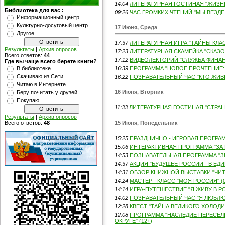
14:04
ЛИТЕРАТУРНАЯ ГОСТИНАЯ "ЖИЗНЬ
Библиотека для вас :
09:26
ЧАС ГРОМКИХ ЧТЕНИЙ "МЫ ВЕЗДЕ 
Информационный центр
Культурно-досуговый центр
17 Июня, Среда
Другое
17:37
ЛИТЕРАТУРНАЯ ИГРА "ТАЙНЫ КЛАС
Результаты
|
Архив опросов
17:23
ЛИТЕРАТУРНАЯ СКАМЕЙКА "СКАЗО
Всего ответов:
44
17:12
ВИДЕОЛЕКТОРИЙ "СЛУЖБА ФИНАН
Где вы чаще всего берете книги?
В библиотеке
16:39
ПРОГРАММА "НОВОЕ ПРОЧТЕНИЕ: 
Скачиваю из Сети
16:22
ПОЗНАВАТЕЛЬНЫЙ ЧАС "КТО ЖИВЕТ
Читаю в Интернете
16 Июня, Вторник
Беру почитать у друзей
Покупаю
11:33
ЛИТЕРАТУРНАЯ ГОСТИНАЯ "СТРАНА
Результаты
|
Архив опросов
Всего ответов:
48
15 Июня, Понедельник
15:25
ПРАЗДНИЧНО - ИГРОВАЯ ПРОГРАМ
15:06
ИНТЕРАКТИВНАЯ ПРОГРАММА "ЗА Г
14:53
ПОЗНАВАТЕЛЬНАЯ ПРОГРАММА "З
14:37
АКЦИЯ "БУДУЩЕЕ РОССИИ - В ЕДИН
14:31
ОБЗОР КНИЖНОЙ ВЫСТАВКИ "ЧИТА
14:24
МАСТЕР - КЛАСС "МОЯ РОССИЯ" (0
14:14
ИГРА-ПУТЕШЕСТВИЕ "Я ЖИВУ В РО
14:02
ПОЗНАВАТЕЛЬНЫЙ ЧАС "Я ЛЮБЛЮ 
12:28
КВЕСТ "ТАЙНА ВЕЛИКОГО ХОЛОДИЛ
12:08
ПРОГРАММА "НАСЛЕДИЕ ПЕРЕСЕ
ОКРУГЕ" (12+)