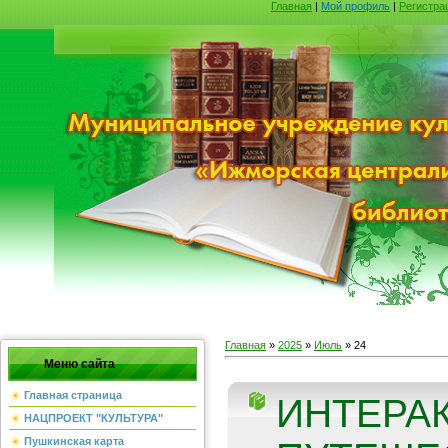
Главная
|
Мой профиль
|
Регистра
Главная
»
2025
»
Июль
»
24
Меню сайта
Главная страница
ИНТЕРАК
НАЦПРОЕКТ "КУЛЬТУРА"
Пушкинская карта