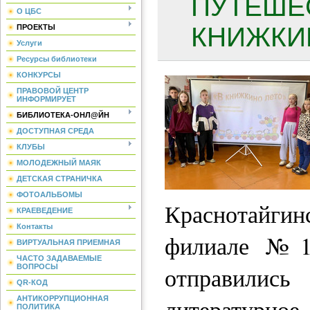
ПУТЕШЕ
О ЦБС
КНИЖКИН
ПРОЕКТЫ
Услуги
Ресурсы библиотеки
КОНКУРСЫ
ПРАВОВОЙ ЦЕНТР
ИНФОРМИРУЕТ
БИБЛИОТЕКА-ОНЛ@ЙН
ДОСТУПНАЯ СРЕДА
КЛУБЫ
МОЛОДЕЖНЫЙ МАЯК
ДЕТСКАЯ СТРАНИЧКА
ФОТОАЛЬБОМЫ
Краснотайги
КРАЕВЕДЕНИЕ
Контакты
филиале №1
ВИРТУАЛЬНАЯ ПРИЕМНАЯ
ЧАСТО ЗАДАВАЕМЫЕ
отправилис
ВОПРОСЫ
QR-КОД
литературное
АНТИКОРРУПЦИОННАЯ
ПОЛИТИКА