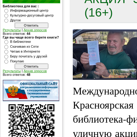
Библиотека для вас :
(16+)
Информационный центр
Культурно-досуговый центр
Другое
Результаты
|
Архив опросов
Всего ответов:
44
Где вы чаще всего берете книги?
В библиотеке
Скачиваю из Сети
Читаю в Интернете
Беру почитать у друзей
Покупаю
Результаты
|
Архив опросов
Всего ответов:
48
Международно
Краснояр
библиотека-
уличную акц