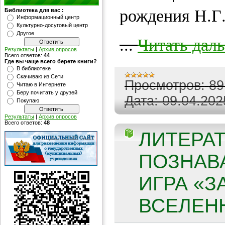
рождения Н.Г.
Библиотека для вас :
Информационный центр
Культурно-досуговый центр
Другое
...
Читать дал
Результаты
|
Архив опросов
Всего ответов:
44
Где вы чаще всего берете книги?
В библиотеке
Скачиваю из Сети
Просмотров:
89
Читаю в Интернете
Беру почитать у друзей
Дата:
09.04.202
Покупаю
Результаты
|
Архив опросов
Всего ответов:
48
ЛИТЕРАТ
ПОЗНАВ
ИГРА «З
ВСЕЛЕНН