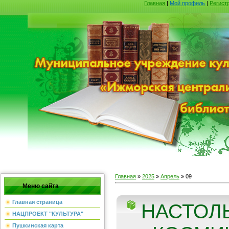
Главная
|
Мой профиль
|
Регист
Главная
»
2025
»
Апрель
»
09
Меню сайта
Главная страница
НАСТОЛ
НАЦПРОЕКТ "КУЛЬТУРА"
Пушкинская карта