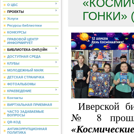
«КОСМИ
О ЦБС
ГОНКИ» (
ПРОЕКТЫ
Услуги
Ресурсы библиотеки
КОНКУРСЫ
ПРАВОВОЙ ЦЕНТР
ИНФОРМИРУЕТ
БИБЛИОТЕКА-ОНЛ@ЙН
ДОСТУПНАЯ СРЕДА
КЛУБЫ
МОЛОДЕЖНЫЙ МАЯК
ДЕТСКАЯ СТРАНИЧКА
ФОТОАЛЬБОМЫ
КРАЕВЕДЕНИЕ
Контакты
Иверской би
ВИРТУАЛЬНАЯ ПРИЕМНАЯ
ЧАСТО ЗАДАВАЕМЫЕ
№ 8 прошла
ВОПРОСЫ
QR-КОД
«Космические
АНТИКОРРУПЦИОННАЯ
ПОЛИТИКА