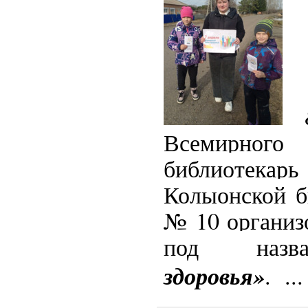
8
Всемирног
библиотека
Колыонской б
№
10 органи
под наз
здоровья»
.
..