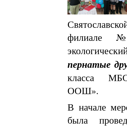
Святославс
филиале 
экологич
пернатые дру
класса МБО
ООШ».
В начале мер
была провед