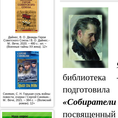
Дайнес, В. О. Дважды Герои
Советского Союза / В. О. Дайнес.-
М.: Вече, 2020. – 480 с.: ил. –
(Военные тайны ХХ века). 12+
9
библиотек
подготовила
Синякин, С. Н. Горькая соль войны:
«Собирател
повести, очерки / Сергей Синякин.-
М.: Вече, 2021. – 384 с. – (Волжский
роман). 12+
посвященный
Наш опрос