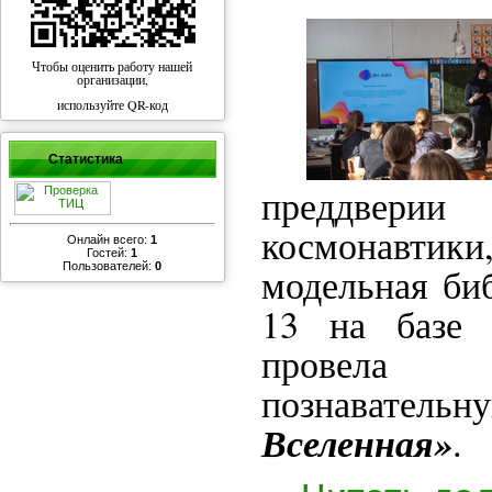
Чтобы оценить работу нашей
организации,
используйте QR-код
Статистика
предд
космонавти
Онлайн всего:
1
Гостей:
1
Пользователей:
0
модельная би
13 на базе
провела 
познаватель
Вселенная»
.