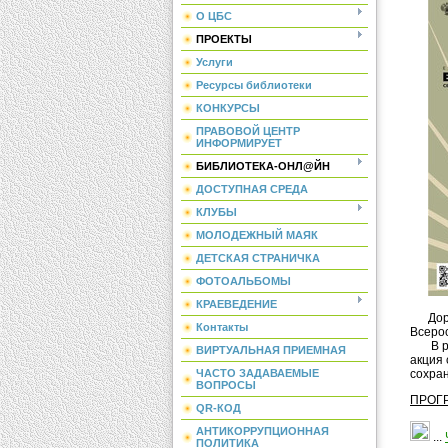
О ЦБС
ПРОЕКТЫ
Услуги
Ресурсы библиотеки
КОНКУРСЫ
ПРАВОВОЙ ЦЕНТР
ИНФОРМИРУЕТ
БИБЛИОТЕКА-ОНЛ@ЙН
ДОСТУПНАЯ СРЕДА
КЛУБЫ
МОЛОДЕЖНЫЙ МАЯК
ДЕТСКАЯ СТРАНИЧКА
ФОТОАЛЬБОМЫ
КРАЕВЕДЕНИЕ
Дорог
Контакты
Всерос
В рам
ВИРТУАЛЬНАЯ ПРИЕМНАЯ
акция
ЧАСТО ЗАДАВАЕМЫЕ
сохра
ВОПРОСЫ
ПРОГ
QR-КОД
АНТИКОРРУПЦИОННАЯ
...
ПОЛИТИКА