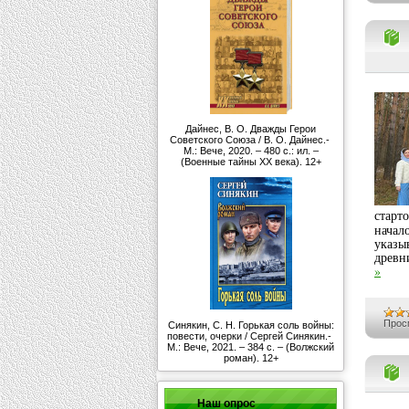
Дайнес, В. О. Дважды Герои
Советского Союза / В. О. Дайнес.-
М.: Вече, 2020. – 480 с.: ил. –
(Военные тайны ХХ века). 12+
старт
начал
указы
древн
»
Прос
Синякин, С. Н. Горькая соль войны:
повести, очерки / Сергей Синякин.-
М.: Вече, 2021. – 384 с. – (Волжский
роман). 12+
Наш опрос