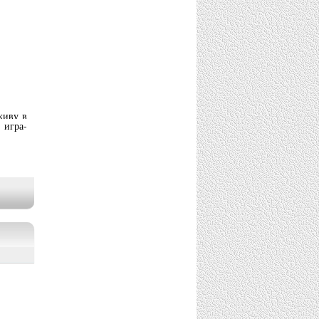
живу в
игра-