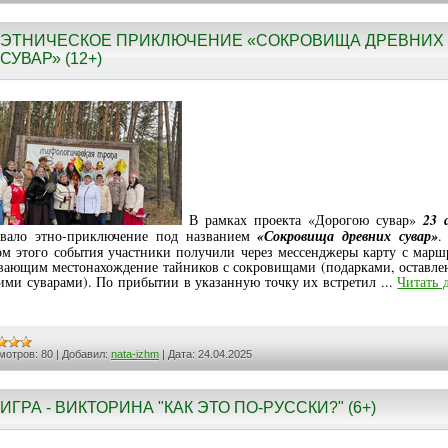
ЭТНИЧЕСКОЕ ПРИКЛЮЧЕНИЕ «СОКРОВИЩА ДРЕВНИХ
СУВАР» (12+)
В рамках проекта «Дорогою сувар»
23 
овало этно-приключение под названием
«Сокровища древних сувар»
.
ом этого события участники получили через мессенджеры карту с марш
вающим местонахождение тайников с сокровищами (подарками, оставл
ими суварами). По прибытии в указанную точку их встретил
...
Читать 
мотров:
80
|
Добавил:
nata-izhm
|
Дата:
24.04.2025
ИГРА - ВИКТОРИНА "КАК ЭТО ПО-РУССКИ?" (6+)