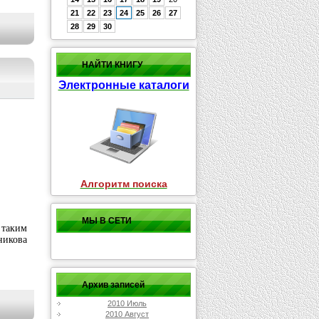
21
22
23
24
25
26
27
28
29
30
НАЙТИ КНИГУ
Электронные каталоги
Алгоритм поиска
МЫ В СЕТИ
 таким
никова
Архив записей
2010 Июль
2010 Август