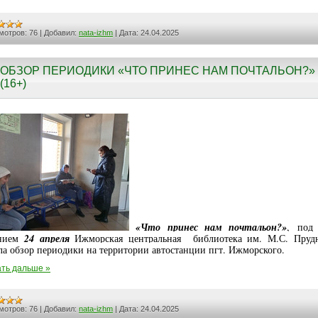
мотров:
76
|
Добавил:
nata-izhm
|
Дата:
24.04.2025
ОБЗОР ПЕРИОДИКИ «ЧТО ПРИНЕС НАМ ПОЧТАЛЬОН?»
(16+)
«Что принес нам почтальон?»
, под
анием
24 апреля
Ижморская центральная библиотека им. М.С. Пруд
ла обзор периодики на территории автостанции пгт. Ижморского.
ть дальше »
мотров:
76
|
Добавил:
nata-izhm
|
Дата:
24.04.2025