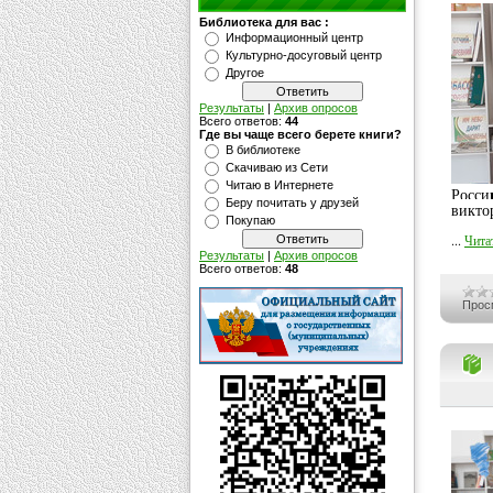
Библиотека для вас :
Информационный центр
Культурно-досуговый центр
Другое
Результаты
|
Архив опросов
Всего ответов:
44
Где вы чаще всего берете книги?
В библиотеке
Скачиваю из Сети
Читаю в Интернете
Росси
Беру почитать у друзей
викто
Покупаю
...
Чита
Результаты
|
Архив опросов
Всего ответов:
48
Прос