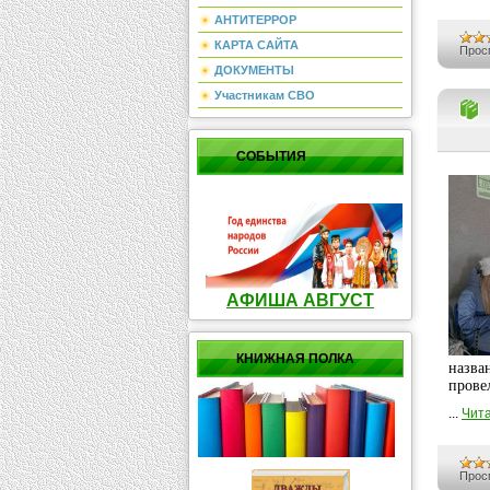
АНТИТЕРРОР
КАРТА САЙТА
Прос
ДОКУМЕНТЫ
Участникам СВО
СОБЫТИЯ
АФИША АВГУСТ
КНИЖНАЯ ПОЛКА
назв
прове
...
Чита
Прос