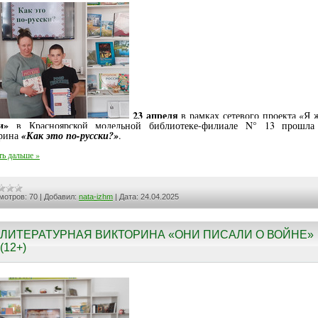
23 апреля
в рамках сетевого проекта «Я 
и»
в Красноярской модельной библиотеке-филиале N° 13 прошла 
рина
«Как это по-русски?»
.
ть дальше »
мотров:
70
|
Добавил:
nata-izhm
|
Дата:
24.04.2025
ЛИТЕРАТУРНАЯ ВИКТОРИНА «ОНИ ПИСАЛИ О ВОЙНЕ»
(12+)