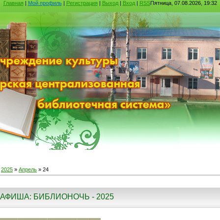
Главная
|
Мой профиль
|
Регистрация
|
Выход
|
Вход
|
RSS
Пятница, 07.08.2026, 19:32
»
2025
»
Апрель
»
24
АФИША: БИБЛИОНОЧЬ - 2025