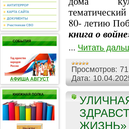
дома кул
АНТИТЕРРОР
тематически
КАРТА САЙТА
80- летию По
ДОКУМЕНТЫ
Участникам СВО
книга о войне
СОБЫТИЯ
...
Читать даль
Просмотров:
71
Дата:
10.04.202
АФИША АВГУСТ
КНИЖНАЯ ПОЛКА
УЛИЧНАЯ
ЗДРАВС
ЖИЗНЬ» 