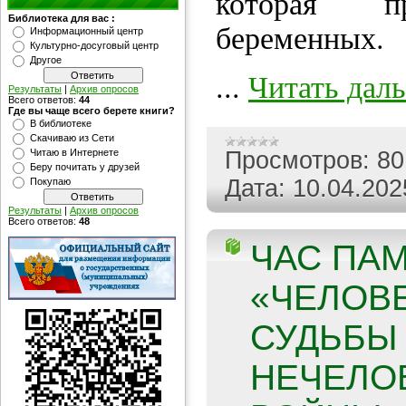
которая пр
Библиотека для вас :
беременных.
Информационный центр
Культурно-досуговый центр
Другое
...
Читать дал
Результаты
|
Архив опросов
Всего ответов:
44
Где вы чаще всего берете книги?
В библиотеке
Скачиваю из Сети
Читаю в Интернете
Просмотров:
80
Беру почитать у друзей
Дата:
10.04.202
Покупаю
Результаты
|
Архив опросов
Всего ответов:
48
ЧАС ПА
«ЧЕЛОВ
СУДЬБЫ
НЕЧЕЛО