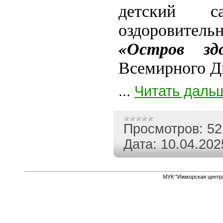
детский 
оздоровител
«Остров здо
Всемирного Дн
...
Читать даль
Просмотров:
52
Дата:
10.04.202
МУК "Ижморская центр