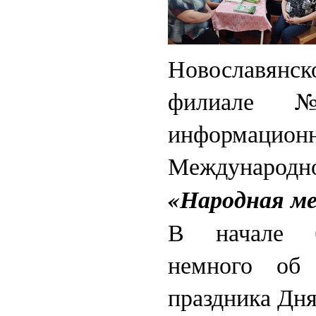
Новославян
филиале
информаци
Международ
«Народная ме
В начале б
немного об 
праздника Дня