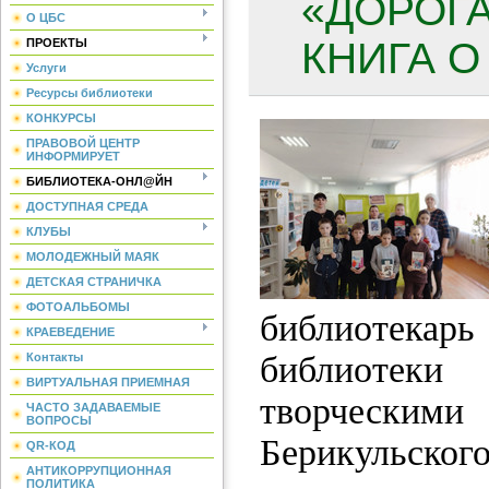
«ДОРОГ
О ЦБС
КНИГА О
ПРОЕКТЫ
Услуги
Ресурсы библиотеки
КОНКУРСЫ
ПРАВОВОЙ ЦЕНТР
ИНФОРМИРУЕТ
БИБЛИОТЕКА-ОНЛ@ЙН
ДОСТУПНАЯ СРЕДА
КЛУБЫ
МОЛОДЕЖНЫЙ МАЯК
ДЕТСКАЯ СТРАНИЧКА
ФОТОАЛЬБОМЫ
библиотека
КРАЕВЕДЕНИЕ
библиоте
Контакты
ВИРТУАЛЬНАЯ ПРИЕМНАЯ
творчески
ЧАСТО ЗАДАВАЕМЫЕ
ВОПРОСЫ
Берикульс
QR-КОД
АНТИКОРРУПЦИОННАЯ
ПОЛИТИКА