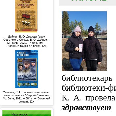
Дайнес, В. О. Дважды Герои
Советского Союза / В. О. Дайнес.-
М.: Вече, 2020. – 480 с.: ил. –
(Военные тайны ХХ века). 12+
библиотек
библиотеки-ф
Синякин, С. Н. Горькая соль войны:
К. А. провел
повести, очерки / Сергей Синякин.-
М.: Вече, 2021. – 384 с. – (Волжский
роман). 12+
здравству
Наш опрос