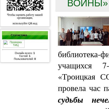
ВОЙНЫ» 
Чтобы оценить работу нашей
организации,
используйте QR-код
Статистика
библиотека
Онлайн всего:
1
Гостей:
1
Пользователей:
0
учащихся 7
«Троицкая С
провела час 
судьбы нече