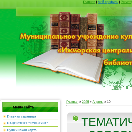
Главная
|
Мой профиль
|
Регист
Главная
»
2025
»
Апрель
»
10
Меню сайта
Главная страница
ТЕМАТИ
НАЦПРОЕКТ "КУЛЬТУРА"
Пушкинская карта