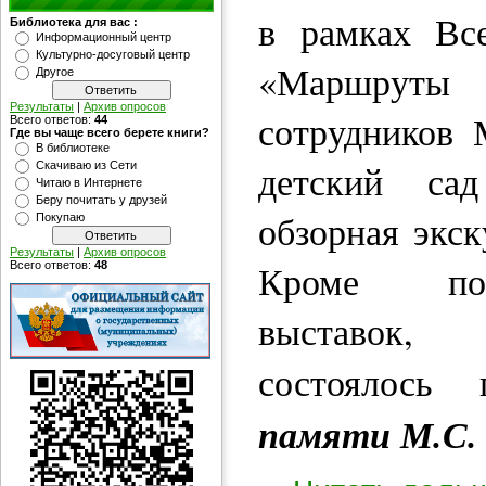
в рамках Все
Библиотека для вас :
Информационный центр
Культурно-досуговый центр
«Маршрут
Другое
Результаты
|
Архив опросов
сотрудников
Всего ответов:
44
Где вы чаще всего берете книги?
В библиотеке
детский с
Скачиваю из Сети
Читаю в Интернете
Беру почитать у друзей
обзорная экск
Покупаю
Результаты
|
Архив опросов
Кроме пок
Всего ответов:
48
выставок, 
состоялось
памяти М.С.