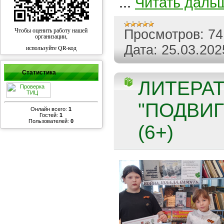
...
Читать даль
Чтобы оценить работу нашей
Просмотров:
74
организации,
Дата:
25.03.202
используйте QR-код
Статистика
ЛИТЕРА
"ПОДВИГ
Онлайн всего:
1
Гостей:
1
Пользователей:
0
(6+)