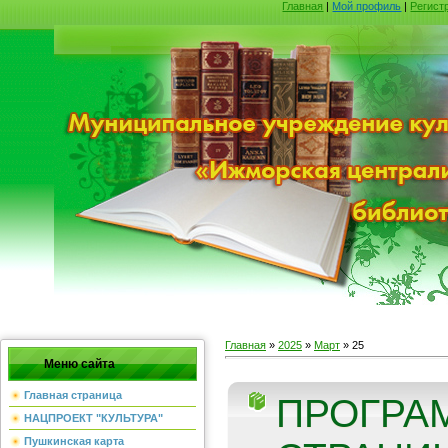
Главная
|
Мой профиль
|
Регист
Главная
»
2025
»
Март
»
25
Меню сайта
Главная страница
ПРОГРА
НАЦПРОЕКТ "КУЛЬТУРА"
Пушкинская карта