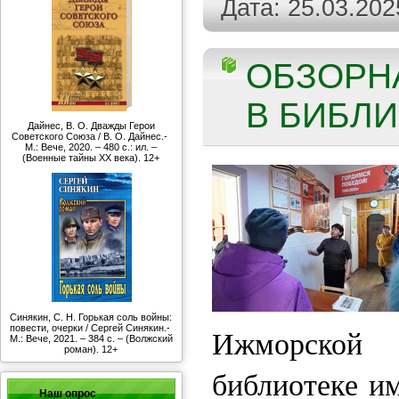
Дата:
25.03.202
ОБЗОРН
В БИБЛИ
Дайнес, В. О. Дважды Герои
Советского Союза / В. О. Дайнес.-
М.: Вече, 2020. – 480 с.: ил. –
(Военные тайны ХХ века). 12+
Синякин, С. Н. Горькая соль войны:
повести, очерки / Сергей Синякин.-
Ижморско
М.: Вече, 2021. – 384 с. – (Волжский
роман). 12+
библиотеке и
Наш опрос