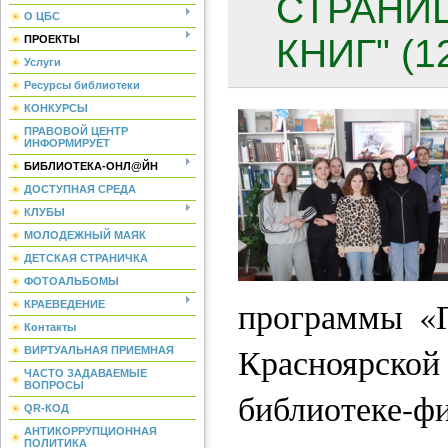
СТРАНИ
О ЦБС
КНИГ" (1
ПРОЕКТЫ
Услуги
Ресурсы библиотеки
КОНКУРСЫ
ПРАВОВОЙ ЦЕНТР
ИНФОРМИРУЕТ
БИБЛИОТЕКА-ОНЛ@ЙН
ДОСТУПНАЯ СРЕДА
КЛУБЫ
МОЛОДЕЖНЫЙ МАЯК
ДЕТСКАЯ СТРАНИЧКА
ФОТОАЛЬБОМЫ
программы «П
КРАЕВЕДЕНИЕ
Контакты
Краснояр
ВИРТУАЛЬНАЯ ПРИЕМНАЯ
ЧАСТО ЗАДАВАЕМЫЕ
ВОПРОСЫ
библиотеке-ф
QR-КОД
АНТИКОРРУПЦИОННАЯ
ПОЛИТИКА