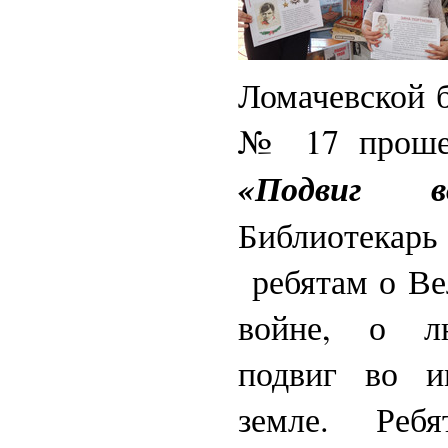
Ломачевской 
№ 17 прошел
«Подвиг 
Библиотека
ребятам о Ве
войне, о л
подвиг во 
земле. Реб