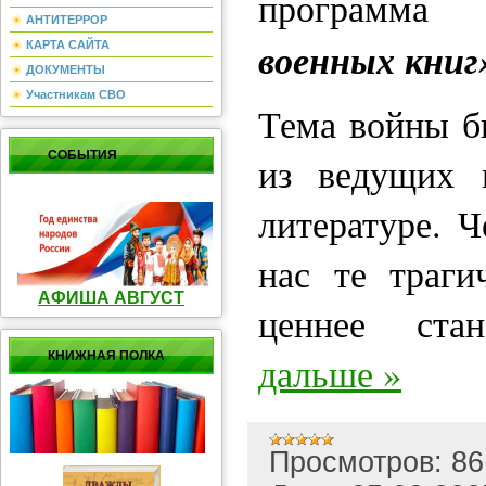
програм
АНТИТЕРРОР
военных книг
КАРТА САЙТА
ДОКУМЕНТЫ
Участникам СВО
Тема войны б
СОБЫТИЯ
из ведущих 
литературе. 
нас те траги
АФИША АВГУСТ
ценнее ста
КНИЖНАЯ ПОЛКА
дальше »
Просмотров:
86